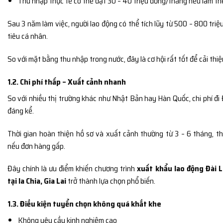
Thu nhập thực tế có thể đạt 30 – 40 triệu đồng/tháng nếu làm t
Sau 3 năm làm việc, người lao động có thể tích lũy từ 500 – 800 triệ
tiêu cá nhân.
So với mặt bằng thu nhập trong nước, đây là cơ hội rất tốt để cải thiệ
1.2. Chi phí thấp – Xuất cảnh nhanh
So với nhiều thị trường khác như
Nhật Bản
hay
Hàn Quốc
, chi phí đ
đáng kể.
Thời gian hoàn thiện hồ sơ và xuất cảnh thường từ 3 – 6 tháng, t
nếu đơn hàng gấp.
Đây chính là ưu điểm khiến chương trình
xuất khẩu lao động Đài L
tại Ia Chia, Gia Lai
trở thành lựa chọn phổ biến.
1.3. Điều kiện tuyển chọn không quá khắt khe
Không yêu cầu kinh nghiệm cao