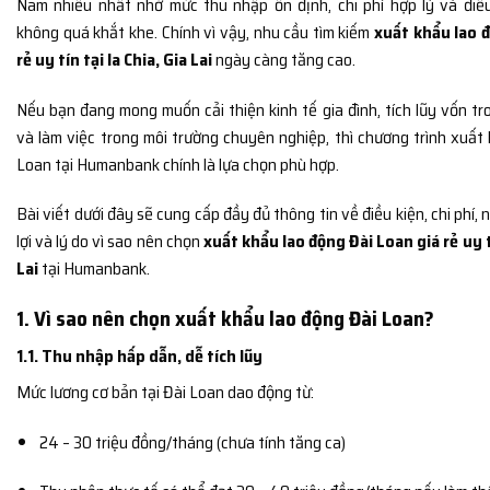
Nam nhiều nhất nhờ mức thu nhập ổn định, chi phí hợp lý và điề
không quá khắt khe. Chính vì vậy, nhu cầu tìm kiếm
xuất khẩu lao 
rẻ uy tín tại Ia Chia, Gia Lai
ngày càng tăng cao.
Nếu bạn đang mong muốn cải thiện kinh tế gia đình, tích lũy vốn tr
và làm việc trong môi trường chuyên nghiệp, thì chương trình xuất
Loan tại Humanbank chính là lựa chọn phù hợp.
Bài viết dưới đây sẽ cung cấp đầy đủ thông tin về điều kiện, chi phí
lợi và lý do vì sao nên chọn
xuất khẩu lao động Đài Loan giá rẻ uy tí
Lai
tại Humanbank.
1. Vì sao nên chọn xuất khẩu lao động Đài Loan?
1.1. Thu nhập hấp dẫn, dễ tích lũy
Mức lương cơ bản tại Đài Loan dao động từ:
24 – 30 triệu đồng/tháng (chưa tính tăng ca)