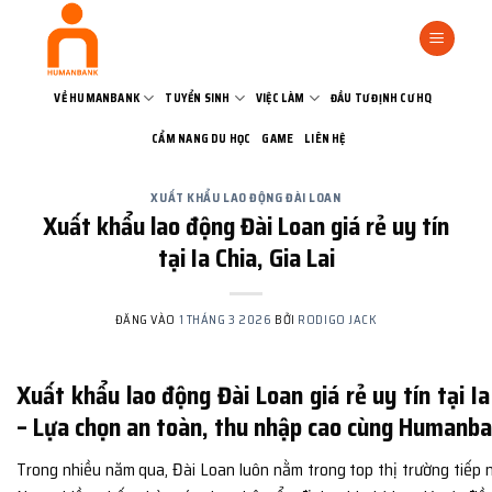
Bỏ
qua
nội
dung
VỀ HUMANBANK
TUYỂN SINH
VIỆC LÀM
ĐẦU TƯ ĐỊNH CƯ HQ
CẨM NANG DU HỌC
GAME
LIÊN HỆ
XUẤT KHẨU LAO ĐỘNG ĐÀI LOAN
Xuất khẩu lao động Đài Loan giá rẻ uy tín
tại Ia Chia, Gia Lai
ĐĂNG VÀO
1 THÁNG 3 2026
BỞI
RODIGO JACK
Xuất khẩu lao động Đài Loan giá rẻ uy tín tại Ia 
– Lựa chọn an toàn, thu nhập cao cùng Humanb
Trong nhiều năm qua,
Đài Loan
luôn nằm trong top thị trường tiếp 