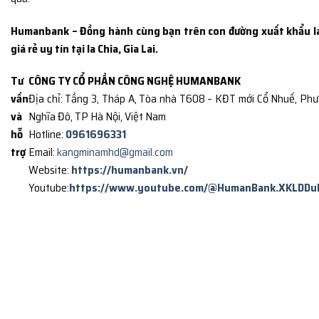
Humanbank – Đồng hành cùng bạn trên con đường xuất khẩu l
giá rẻ uy tín tại Ia Chia, Gia Lai.
Tư
CÔNG TY CỔ PHẦN CÔNG NGHỆ HUMANBANK
vấn
Địa chỉ: Tầng 3, Tháp A, Tòa nhà T608 – KĐT mới Cổ Nhuế, Ph
và
Nghĩa Đô, TP Hà Nội, Việt Nam
hỗ
Hotline:
0961696331
trợ
Email:
kangminamhd@gmail.com
Website:
https://humanbank.vn/
Youtube:
https://www.youtube.com/@HumanBank.XKLDDu