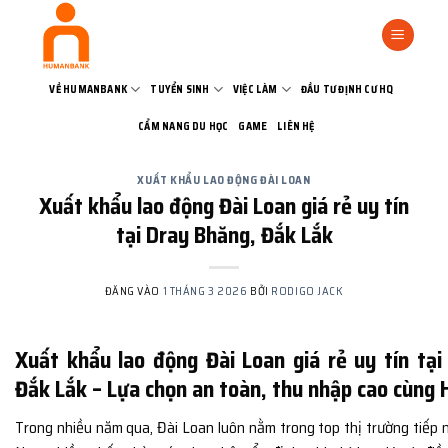
Bỏ
qua
nội
dung
VỀ HUMANBANK
TUYỂN SINH
VIỆC LÀM
ĐẦU TƯ ĐỊNH CƯ HQ
CẨM NANG DU HỌC
GAME
LIÊN HỆ
XUẤT KHẨU LAO ĐỘNG ĐÀI LOAN
Xuất khẩu lao động Đài Loan giá rẻ uy tín
tại Dray Bhăng, Đắk Lắk
ĐĂNG VÀO
1 THÁNG 3 2026
BỞI
RODIGO JACK
Xuất khẩu lao động Đài Loan giá rẻ uy tín tại
Đắk Lắk – Lựa chọn an toàn, thu nhập cao cùn
Trong nhiều năm qua,
Đài Loan
luôn nằm trong top thị trường tiếp 