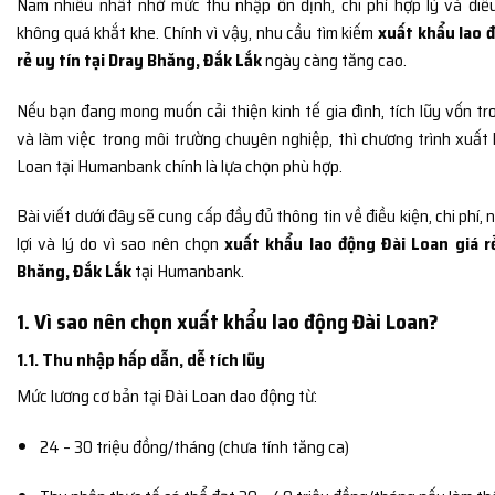
Nam nhiều nhất nhờ mức thu nhập ổn định, chi phí hợp lý và điề
không quá khắt khe. Chính vì vậy, nhu cầu tìm kiếm
xuất khẩu lao 
rẻ uy tín tại Dray Bhăng, Đắk Lắk
ngày càng tăng cao.
Nếu bạn đang mong muốn cải thiện kinh tế gia đình, tích lũy vốn tr
và làm việc trong môi trường chuyên nghiệp, thì chương trình xuất
Loan tại Humanbank chính là lựa chọn phù hợp.
Bài viết dưới đây sẽ cung cấp đầy đủ thông tin về điều kiện, chi phí
lợi và lý do vì sao nên chọn
xuất khẩu lao động Đài Loan giá rẻ
Bhăng, Đắk Lắk
tại Humanbank.
1. Vì sao nên chọn xuất khẩu lao động Đài Loan?
1.1. Thu nhập hấp dẫn, dễ tích lũy
Mức lương cơ bản tại Đài Loan dao động từ:
24 – 30 triệu đồng/tháng (chưa tính tăng ca)