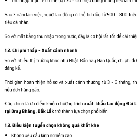
Thu nhập thực tế có thể đạt 30 – 40 triệu đồng/tháng nếu làm t
Sau 3 năm làm việc, người lao động có thể tích lũy từ 500 – 800 triệ
tiêu cá nhân.
So với mặt bằng thu nhập trong nước, đây là cơ hội rất tốt để cải thiệ
1.2. Chi phí thấp – Xuất cảnh nhanh
So với nhiều thị trường khác như
Nhật Bản
hay
Hàn Quốc
, chi phí đ
đáng kể.
Thời gian hoàn thiện hồ sơ và xuất cảnh thường từ 3 – 6 tháng, t
nếu đơn hàng gấp.
Đây chính là ưu điểm khiến chương trình
xuất khẩu lao động Đài L
tại Dray Bhăng, Đắk Lắk
trở thành lựa chọn phổ biến.
1.3. Điều kiện tuyển chọn không quá khắt khe
Không yêu cầu kinh nghiệm cao