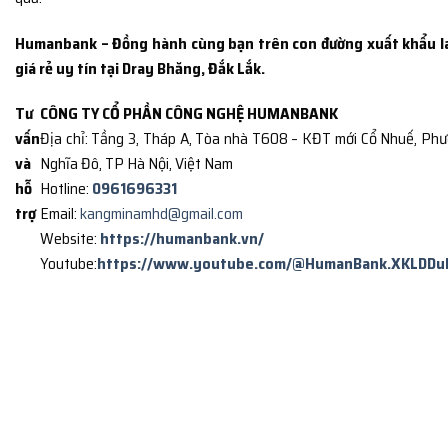
Humanbank – Đồng hành cùng bạn trên con đường xuất khẩu l
giá rẻ uy tín tại Dray Bhăng, Đắk Lắk.
Tư
CÔNG TY CỔ PHẦN CÔNG NGHỆ HUMANBANK
vấn
Địa chỉ: Tầng 3, Tháp A, Tòa nhà T608 – KĐT mới Cổ Nhuế, Ph
và
Nghĩa Đô, TP Hà Nội, Việt Nam
hỗ
Hotline:
0961696331
trợ
Email:
kangminamhd@gmail.com
Website:
https://humanbank.vn/
Youtube:
https://www.youtube.com/@HumanBank.XKLDDu