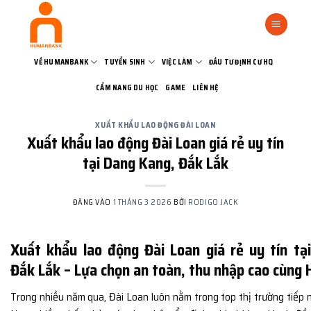
Bỏ
qua
nội
dung
VỀ HUMANBANK
TUYỂN SINH
VIỆC LÀM
ĐẦU TƯ ĐỊNH CƯ HQ
CẨM NANG DU HỌC
GAME
LIÊN HỆ
XUẤT KHẨU LAO ĐỘNG ĐÀI LOAN
Xuất khẩu lao động Đài Loan giá rẻ uy tín
tại Dang Kang, Đắk Lắk
ĐĂNG VÀO
1 THÁNG 3 2026
BỞI
RODIGO JACK
Xuất khẩu lao động Đài Loan giá rẻ uy tín tạ
Đắk Lắk – Lựa chọn an toàn, thu nhập cao cùn
Trong nhiều năm qua,
Đài Loan
luôn nằm trong top thị trường tiếp 