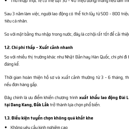
Thu nhập thực tế có thể đạt 30 – 40 triệu đồng/tháng nếu làm t
Sau 3 năm làm việc, người lao động có thể tích lũy từ 500 – 800 triệ
tiêu cá nhân.
So với mặt bằng thu nhập trong nước, đây là cơ hội rất tốt để cải thiệ
1.2. Chi phí thấp – Xuất cảnh nhanh
So với nhiều thị trường khác như
Nhật Bản
hay
Hàn Quốc
, chi phí đ
đáng kể.
Thời gian hoàn thiện hồ sơ và xuất cảnh thường từ 3 – 6 tháng, t
nếu đơn hàng gấp.
Đây chính là ưu điểm khiến chương trình
xuất khẩu lao động Đài L
tại Dang Kang, Đắk Lắk
trở thành lựa chọn phổ biến.
1.3. Điều kiện tuyển chọn không quá khắt khe
Không yêu cầu kinh nghiệm cao