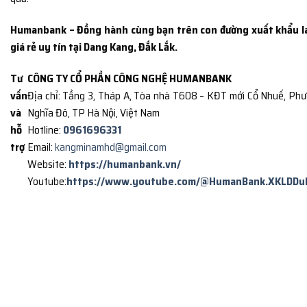
Humanbank – Đồng hành cùng bạn trên con đường xuất khẩu l
giá rẻ uy tín tại Dang Kang, Đắk Lắk.
Tư
CÔNG TY CỔ PHẦN CÔNG NGHỆ HUMANBANK
vấn
Địa chỉ: Tầng 3, Tháp A, Tòa nhà T608 – KĐT mới Cổ Nhuế, Ph
và
Nghĩa Đô, TP Hà Nội, Việt Nam
hỗ
Hotline:
0961696331
trợ
Email:
kangminamhd@gmail.com
Website:
https://humanbank.vn/
Youtube:
https://www.youtube.com/@HumanBank.XKLDDu