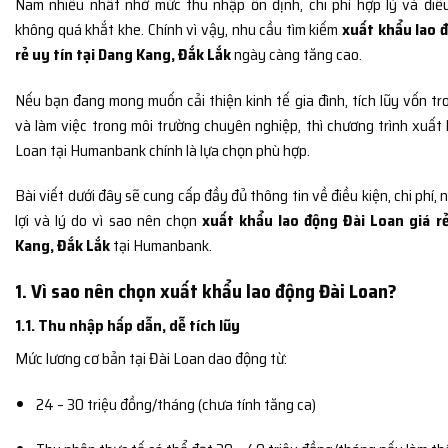
Nam nhiều nhất nhờ mức thu nhập ổn định, chi phí hợp lý và điề
không quá khắt khe. Chính vì vậy, nhu cầu tìm kiếm
xuất khẩu lao 
rẻ uy tín tại Dang Kang, Đắk Lắk
ngày càng tăng cao.
Nếu bạn đang mong muốn cải thiện kinh tế gia đình, tích lũy vốn tr
và làm việc trong môi trường chuyên nghiệp, thì chương trình xuất
Loan tại Humanbank chính là lựa chọn phù hợp.
Bài viết dưới đây sẽ cung cấp đầy đủ thông tin về điều kiện, chi phí
lợi và lý do vì sao nên chọn
xuất khẩu lao động Đài Loan giá rẻ
Kang, Đắk Lắk
tại Humanbank.
1. Vì sao nên chọn xuất khẩu lao động Đài Loan?
1.1. Thu nhập hấp dẫn, dễ tích lũy
Mức lương cơ bản tại Đài Loan dao động từ:
24 – 30 triệu đồng/tháng (chưa tính tăng ca)