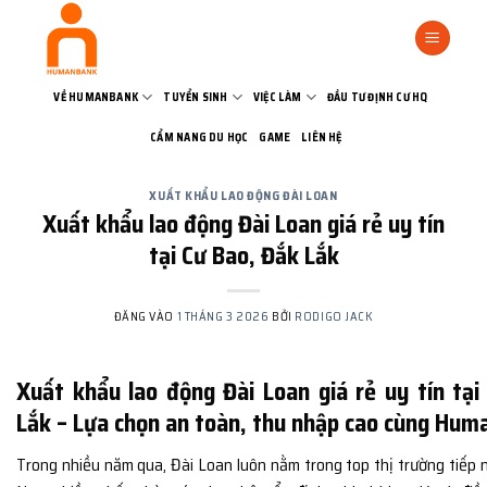
Bỏ
qua
nội
dung
VỀ HUMANBANK
TUYỂN SINH
VIỆC LÀM
ĐẦU TƯ ĐỊNH CƯ HQ
CẨM NANG DU HỌC
GAME
LIÊN HỆ
XUẤT KHẨU LAO ĐỘNG ĐÀI LOAN
Xuất khẩu lao động Đài Loan giá rẻ uy tín
tại Cư Bao, Đắk Lắk
ĐĂNG VÀO
1 THÁNG 3 2026
BỞI
RODIGO JACK
Xuất khẩu lao động Đài Loan giá rẻ uy tín tại
Lắk – Lựa chọn an toàn, thu nhập cao cùng Hu
Trong nhiều năm qua,
Đài Loan
luôn nằm trong top thị trường tiếp 