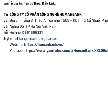
giá rẻ uy tín tại Cư Bao, Đắk Lắk.
Tư
CÔNG TY CỔ PHẦN CÔNG NGHỆ HUMANBANK
vấn
Địa chỉ: Tầng 3, Tháp A, Tòa nhà T608 – KĐT mới Cổ Nhuế, Ph
và
Nghĩa Đô, TP Hà Nội, Việt Nam
hỗ
Hotline:
0961696331
trợ
Email:
kangminamhd@gmail.com
Website:
https://humanbank.vn/
Youtube:
https://www.youtube.com/@HumanBank.XKLDDu