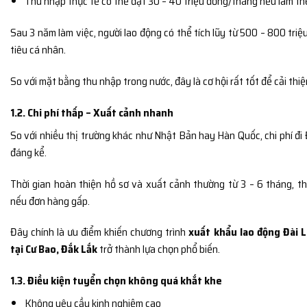
Thu nhập thực tế có thể đạt 30 – 40 triệu đồng/tháng nếu làm t
Sau 3 năm làm việc, người lao động có thể tích lũy từ 500 – 800 triệ
tiêu cá nhân.
So với mặt bằng thu nhập trong nước, đây là cơ hội rất tốt để cải thiệ
1.2. Chi phí thấp – Xuất cảnh nhanh
So với nhiều thị trường khác như
Nhật Bản
hay
Hàn Quốc
, chi phí đ
đáng kể.
Thời gian hoàn thiện hồ sơ và xuất cảnh thường từ 3 – 6 tháng, t
nếu đơn hàng gấp.
Đây chính là ưu điểm khiến chương trình
xuất khẩu lao động Đài L
tại Cư Bao, Đắk Lắk
trở thành lựa chọn phổ biến.
1.3. Điều kiện tuyển chọn không quá khắt khe
Không yêu cầu kinh nghiệm cao