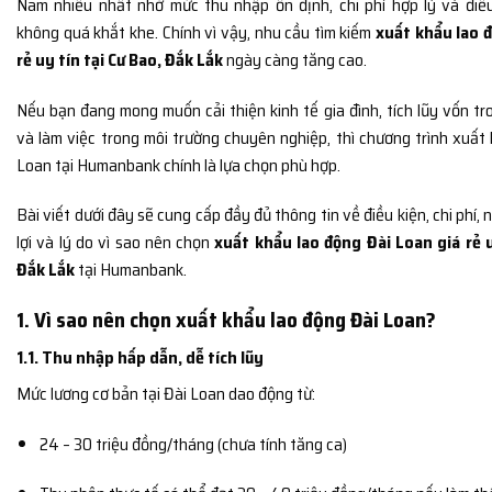
Nam nhiều nhất nhờ mức thu nhập ổn định, chi phí hợp lý và điề
không quá khắt khe. Chính vì vậy, nhu cầu tìm kiếm
xuất khẩu lao 
rẻ uy tín tại Cư Bao, Đắk Lắk
ngày càng tăng cao.
Nếu bạn đang mong muốn cải thiện kinh tế gia đình, tích lũy vốn tr
và làm việc trong môi trường chuyên nghiệp, thì chương trình xuất
Loan tại Humanbank chính là lựa chọn phù hợp.
Bài viết dưới đây sẽ cung cấp đầy đủ thông tin về điều kiện, chi phí
lợi và lý do vì sao nên chọn
xuất khẩu lao động Đài Loan giá rẻ u
Đắk Lắk
tại Humanbank.
1. Vì sao nên chọn xuất khẩu lao động Đài Loan?
1.1. Thu nhập hấp dẫn, dễ tích lũy
Mức lương cơ bản tại Đài Loan dao động từ:
24 – 30 triệu đồng/tháng (chưa tính tăng ca)