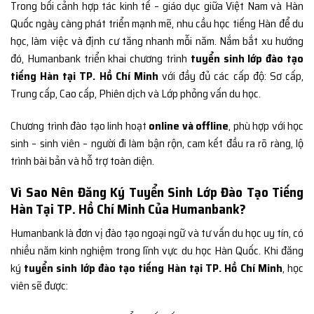
Trong bối cảnh hợp tác kinh tế – giáo dục giữa Việt Nam và Hàn
Quốc ngày càng phát triển mạnh mẽ, nhu cầu học tiếng Hàn để du
học, làm việc và định cư tăng nhanh mỗi năm. Nắm bắt xu hướng
đó, Humanbank triển khai chương trình
tuyển sinh lớp đào tạo
tiếng Hàn tại TP. Hồ Chí Minh
với đầy đủ các cấp độ: Sơ cấp,
Trung cấp, Cao cấp, Phiên dịch và Lớp phỏng vấn du học.
Chương trình đào tạo linh hoạt
online và offline
, phù hợp với học
sinh – sinh viên – người đi làm bận rộn, cam kết đầu ra rõ ràng, lộ
trình bài bản và hỗ trợ toàn diện.
Vì Sao Nên Đăng Ký Tuyển Sinh Lớp Đào Tạo Tiếng
Hàn Tại TP. Hồ Chí Minh Của Humanbank?
Humanbank là đơn vị đào tạo ngoại ngữ và tư vấn du học uy tín, có
nhiều năm kinh nghiệm trong lĩnh vực du học Hàn Quốc. Khi đăng
ký
tuyển sinh lớp đào tạo tiếng Hàn tại TP. Hồ Chí Minh
, học
viên sẽ được: