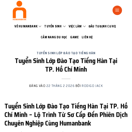
Bỏ
qua
nội
dung
VỀ HUMANBANK
TUYỂN SINH
VIỆC LÀM
ĐẦU TƯ ĐỊNH CƯ HQ
CẨM NANG DU HỌC
GAME
LIÊN HỆ
TUYỂN SINH LỚP ĐÀO TẠO TIẾNG HÀN
Tuyển Sinh Lớp Đào Tạo Tiếng Hàn Tại
TP. Hồ Chí Minh
ĐĂNG VÀO
22 THÁNG 2 2026
BỞI
RODIGO JACK
Tuyển Sinh Lớp Đào Tạo Tiếng Hàn Tại TP. Hồ
Chí Minh – Lộ Trình Từ Sơ Cấp Đến Phiên Dịch
Chuyên Nghiệp Cùng Humanbank