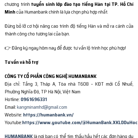
chương trình
tuyển sinh lớp đào tạo tiếng Hàn tại TP. Hồ Chí
Minh
của Humanbank chính là lựa chọn phù hợp nhất.
Đừng bỏ lỡ cơ hội nâng cao trình độ tiếng Hàn và mở ra cánh cửa
thành công cho tương lai của bạn.
👉 Đăng ký ngay hôm nay để được tư vấn lộ trình học phù hợp!
Tư vấn và hỗ trợ
CÔNG TY CỔ PHẦN CÔNG NGHỆ HUMANBANK
Địa chỉ: Tầng 3, Tháp A, Tòa nhà T608 – KĐT mới Cổ Nhuế,
Phường Nghĩa Đô, TP Hà Nội, Việt Nam
Hotline:
0961696331
Email:
kangminamhd@gmail.com
Website:
https://humanbank.vn/
Youtube:
https://www.youtube.com/@HumanBank.XKLDDuHoc
HUMANBANK
là nơi bạn có thể tìm thấy hầu hết các đơn hàng du