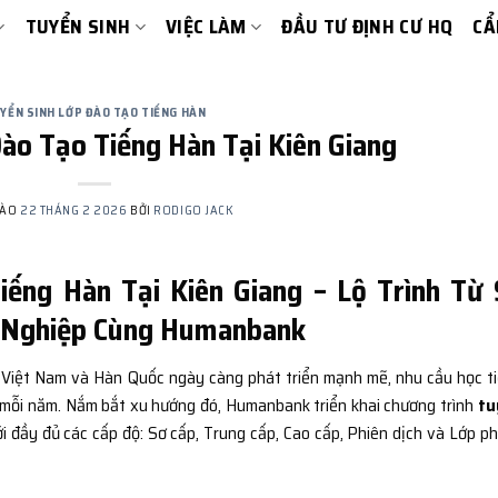
TUYỂN SINH
VIỆC LÀM
ĐẦU TƯ ĐỊNH CƯ HQ
CẨ
YỂN SINH LỚP ĐÀO TẠO TIẾNG HÀN
ào Tạo Tiếng Hàn Tại Kiên Giang
VÀO
22 THÁNG 2 2026
BỞI
RODIGO JACK
iếng Hàn Tại Kiên Giang – Lộ Trình Từ 
n Nghiệp Cùng Humanbank
ữa Việt Nam và Hàn Quốc ngày càng phát triển mạnh mẽ, nhu cầu học t
h mỗi năm. Nắm bắt xu hướng đó, Humanbank triển khai chương trình
tu
i đầy đủ các cấp độ: Sơ cấp, Trung cấp, Cao cấp, Phiên dịch và Lớp p