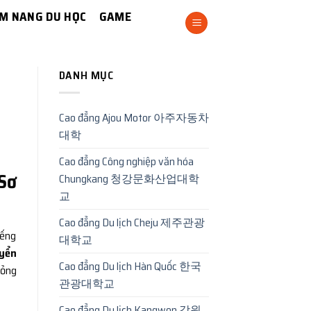
M NANG DU HỌC
GAME
DANH MỤC
Cao đẳng Ajou Motor 아주자동차
대학
Cao đẳng Công nghiệp văn hóa
Sơ
Chungkang 청강문화산업대학
교
Cao đẳng Du lịch Cheju 제주관광
iếng
대학교
yển
Cao đẳng Du lịch Hàn Quốc 한국
hỏng
관광대학교
Cao đẳng Du lịch Kangwon 강원