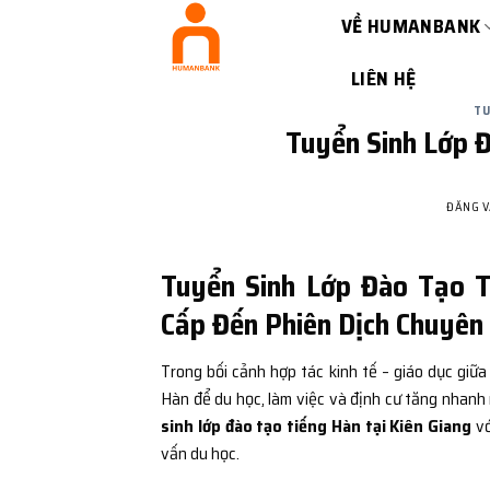
Bỏ
VỀ HUMANBANK
qua
nội
LIÊN HỆ
dung
TU
Tuyển Sinh Lớp Đ
ĐĂNG 
Tuyển Sinh Lớp Đào Tạo T
Cấp Đến Phiên Dịch Chuyê
Trong bối cảnh hợp tác kinh tế – giáo dục gi
Hàn để du học, làm việc và định cư tăng nhan
sinh lớp đào tạo tiếng Hàn tại Kiên Giang
vớ
vấn du học.