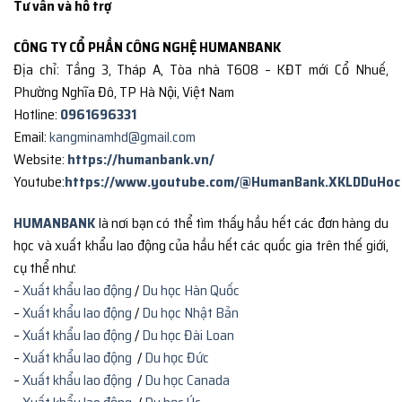
Tư vấn và hỗ trợ
CÔNG TY CỔ PHẦN CÔNG NGHỆ HUMANBANK
Địa chỉ: Tầng 3, Tháp A, Tòa nhà T608 – KĐT mới Cổ Nhuế,
Phường Nghĩa Đô, TP Hà Nội, Việt Nam
Hotline:
0961696331
Email:
kangminamhd@gmail.com
Website:
https://humanbank.vn/
Youtube:
https://www.youtube.com/@HumanBank.XKLDDuHoc
HUMANBANK
là nơi bạn có thể tìm thấy hầu hết các đơn hàng du
học và xuất khẩu lao động của hầu hết các quốc gia trên thế giới,
cụ thể như:
–
Xuất khẩu lao động
/
Du học Hàn Quốc
–
Xuất khẩu lao động
/
Du học Nhật Bản
–
Xuất khẩu lao động
/
Du học Đài Loan
–
Xuất khẩu lao động
/
Du học Đức
–
Xuất khẩu lao động
/
Du học Canada