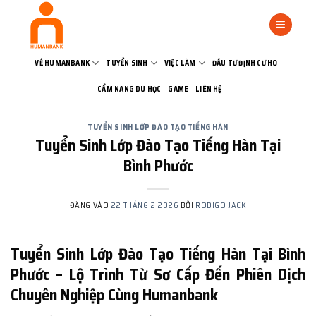
Bỏ
qua
nội
dung
VỀ HUMANBANK
TUYỂN SINH
VIỆC LÀM
ĐẦU TƯ ĐỊNH CƯ HQ
CẨM NANG DU HỌC
GAME
LIÊN HỆ
TUYỂN SINH LỚP ĐÀO TẠO TIẾNG HÀN
Tuyển Sinh Lớp Đào Tạo Tiếng Hàn Tại
Bình Phước
ĐĂNG VÀO
22 THÁNG 2 2026
BỞI
RODIGO JACK
Tuyển Sinh Lớp Đào Tạo Tiếng Hàn Tại Bình
Phước – Lộ Trình Từ Sơ Cấp Đến Phiên Dịch
Chuyên Nghiệp Cùng Humanbank