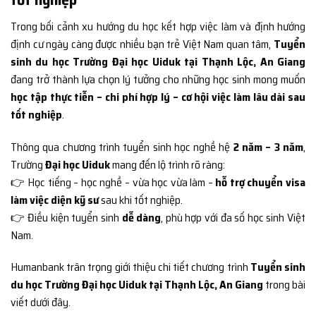
Trong bối cảnh xu hướng du học kết hợp việc làm và định hướng
định cư ngày càng được nhiều bạn trẻ Việt Nam quan tâm,
Tuyển
sinh du học Trường Đại học Uiduk tại Thạnh Lộc, An Giang
đang trở thành lựa chọn lý tưởng cho những học sinh mong muốn
học tập thực tiễn – chi phí hợp lý – cơ hội việc làm lâu dài sau
tốt nghiệp
.
Thông qua chương trình tuyển sinh học nghề hệ
2 năm – 3 năm
,
Trường
Đại học Uiduk
mang đến lộ trình rõ ràng:
👉 Học tiếng – học nghề – vừa học vừa làm –
hỗ trợ chuyển visa
làm việc diện kỹ sư
sau khi tốt nghiệp.
👉 Điều kiện tuyển sinh
dễ dàng
, phù hợp với đa số học sinh Việt
Nam.
Humanbank trân trọng giới thiệu chi tiết chương trình
Tuyển sinh
du học Trường Đại học Uiduk tại Thạnh Lộc, An Giang
trong bài
viết dưới đây.