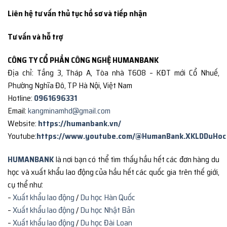
Liên hệ tư vấn thủ tục hồ sơ và tiếp nhận
Tư vấn và hỗ trợ
CÔNG TY CỔ PHẦN CÔNG NGHỆ HUMANBANK
Địa chỉ: Tầng 3, Tháp A, Tòa nhà T608 – KĐT mới Cổ Nhuế,
Phường Nghĩa Đô, TP Hà Nội, Việt Nam
Hotline:
0961696331
Email:
kangminamhd@gmail.com
Website:
https://humanbank.vn/
Youtube:
https://www.youtube.com/@HumanBank.XKLDDuHoc
HUMANBANK
là nơi bạn có thể tìm thấy hầu hết các đơn hàng du
học và xuất khẩu lao động của hầu hết các quốc gia trên thế giới,
cụ thể như:
–
Xuất khẩu lao động
/
Du học Hàn Quốc
–
Xuất khẩu lao động
/
Du học Nhật Bản
–
Xuất khẩu lao động
/
Du học Đài Loan