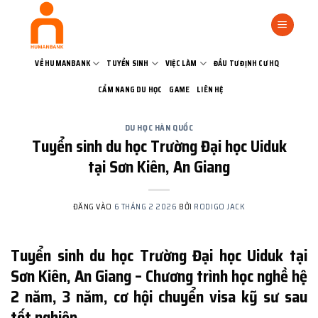
Bỏ
qua
nội
dung
VỀ HUMANBANK
TUYỂN SINH
VIỆC LÀM
ĐẦU TƯ ĐỊNH CƯ HQ
CẨM NANG DU HỌC
GAME
LIÊN HỆ
DU HỌC HÀN QUỐC
Tuyển sinh du học Trường Đại học Uiduk
tại Sơn Kiên, An Giang
ĐĂNG VÀO
6 THÁNG 2 2026
BỞI
RODIGO JACK
Tuyển sinh du học Trường Đại học Uiduk tại
Sơn Kiên, An Giang – Chương trình học nghề hệ
2 năm, 3 năm, cơ hội chuyển visa kỹ sư sau
tốt nghiệp