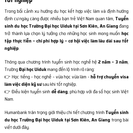
Trong bối cảnh xu hướng du học kết hợp việc làm và định hướng
định cư ngày càng được nhiều bạn trẻ Việt Nam quan tâm,
Tuyển
sinh du học Trường Đại học Uiduk tại Sơn Kiên, An Giang
đang
trở thành lựa chọn lý tưởng cho những học sinh mong muốn
học
tập thực tiễn – chi phí hợp lý – cơ hội việc làm lâu dài sau tốt
nghiệp
.
Thông qua chương trình tuyển sinh học nghề hệ
2 năm – 3 năm
,
Trường
Đại học Uiduk
mang đến lộ trình rõ ràng:
👉 Học tiếng – học nghề – vừa học vừa làm –
hỗ trợ chuyển visa
làm việc diện kỹ sư
sau khi tốt nghiệp.
👉 Điều kiện tuyển sinh
dễ dàng
, phù hợp với đa số học sinh Việt
Nam.
Humanbank trân trọng giới thiệu chi tiết chương trình
Tuyển sinh
du học Trường Đại học Uiduk tại Sơn Kiên, An Giang
trong bài
viết dưới đây.