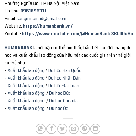
Phường Nghĩa Đô, TP Hà Nội, Việt Nam
Hotline:
0961696331
Email:
kangminamhd@gmail.com
Website:
https://humanbank.vn/
Youtube:
https://www.youtube.com/@HumanBank.XKLDDuHoc
HUMANBANK
là nơi bạn có thể tìm thấy hầu hết các đơn hàng du
học và xuất khẩu lao động của hầu hết các quốc gia trên thế giới,
cụ thể như:
–
Xuất khẩu lao động
/
Du học Hàn Quốc
–
Xuất khẩu lao động
/
Du học Nhật Bản
–
Xuất khẩu lao động
/
Du học Đài Loan
–
Xuất khẩu lao động
/
Du học Đức
–
Xuất khẩu lao động
/
Du học Canada
–
Xuất khẩu lao động
/
Du học Úc