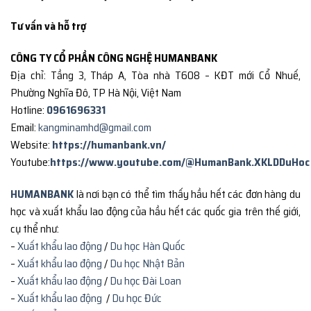
Tư vấn và hỗ trợ
CÔNG TY CỔ PHẦN CÔNG NGHỆ HUMANBANK
Địa chỉ: Tầng 3, Tháp A, Tòa nhà T608 – KĐT mới Cổ Nhuế,
Phường Nghĩa Đô, TP Hà Nội, Việt Nam
Hotline:
0961696331
Email:
kangminamhd@gmail.com
Website:
https://humanbank.vn/
Youtube:
https://www.youtube.com/@HumanBank.XKLDDuHoc
HUMANBANK
là nơi bạn có thể tìm thấy hầu hết các đơn hàng du
học và xuất khẩu lao động của hầu hết các quốc gia trên thế giới,
cụ thể như:
–
Xuất khẩu lao động
/
Du học Hàn Quốc
–
Xuất khẩu lao động
/
Du học Nhật Bản
–
Xuất khẩu lao động
/
Du học Đài Loan
–
Xuất khẩu lao động
/
Du học Đức