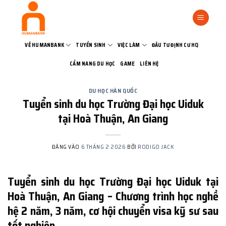
Bỏ
qua
nội
dung
VỀ HUMANBANK
TUYỂN SINH
VIỆC LÀM
ĐẦU TƯ ĐỊNH CƯ HQ
CẨM NANG DU HỌC
GAME
LIÊN HỆ
DU HỌC HÀN QUỐC
Tuyển sinh du học Trường Đại học Uiduk
tại Hoà Thuận, An Giang
ĐĂNG VÀO
6 THÁNG 2 2026
BỞI
RODIGO JACK
Tuyển sinh du học Trường Đại học Uiduk tại
Hoà Thuận, An Giang – Chương trình học nghề
hệ 2 năm, 3 năm, cơ hội chuyển visa kỹ sư sau
tốt nghiệp