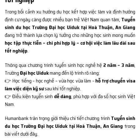
Trong bối cảnh xu hướng du học kết hợp việc làm và định hướng
định cư ngày càng được nhiều bạn trẻ Việt Nam quan tâm,
Tuyển
sinh du học Trường Đại học Uiduk tại Hoà Thuận, An Giang
đang trở thành lựa chọn lý tưởng cho những học sinh mong muốn
học tập thực tiễn – chi phí hợp lý – cơ hội việc làm lâu dài sau
tốt nghiệp
.
Thông qua chương trình tuyển sinh học nghề hệ
2 năm – 3 năm
,
Trường
Đại học Uiduk
mang đến lộ trình rõ ràng:
👉 Học tiếng – học nghề – vừa học vừa làm –
hỗ trợ chuyển visa
làm việc diện kỹ sư
sau khi tốt nghiệp.
👉 Điều kiện tuyển sinh
dễ dàng
, phù hợp với đa số học sinh Việt
Nam.
Humanbank trân trọng giới thiệu chi tiết chương trình
Tuyển sinh
du học Trường Đại học Uiduk tại Hoà Thuận, An Giang
trong
bài viết dưới đây.