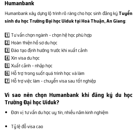
Humanbank
Humanbank xây dựng lộ trình rõ ràng cho học sinh đăng ký
Tuyển
sinh du học Trường Đại học Uiduk tại Hoà Thuận, An Giang
:
1️⃣ Tư vấn chọn ngành – chọn hệ học phù hợp
2️⃣ Hoàn thiện hồ sơ du học
3️⃣ Đào tạo định hướng trước khi xuất cảnh
4️⃣ Xin visa du học
5️⃣ Xuất cảnh – nhập học
6️⃣ Hỗ trợ trong suốt quá trình học và làm
7️⃣ Hỗ trợ việc làm – chuyển visa sau tốt nghiệp
Vì sao nên chọn Humanbank khi đăng ký du học
Trường Đại học Uiduk?
Đơn vị tư vấn du học uy tín, nhiều năm kinh nghiệm
Tỷ lệ đỗ visa cao