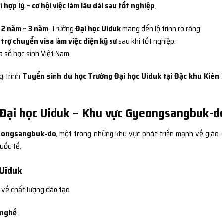
í hợp lý – cơ hội việc làm lâu dài sau tốt nghiệp
.
ệ
2 năm – 3 năm
, Trường
Đại học Uiduk
mang đến lộ trình rõ ràng:
 trợ chuyển visa làm việc diện kỹ sư
sau khi tốt nghiệp.
đa số học sinh Việt Nam.
g trình
Tuyển sinh du học Trường Đại học Uiduk tại Đặc khu Kiên 
 Đại học Uiduk – Khu vực Gyeongsangbuk-d
eongsangbuk-do
, một trong những khu vực phát triển mạnh về giáo 
uốc tế.
 Uiduk
 về chất lượng đào tạo
 nghề