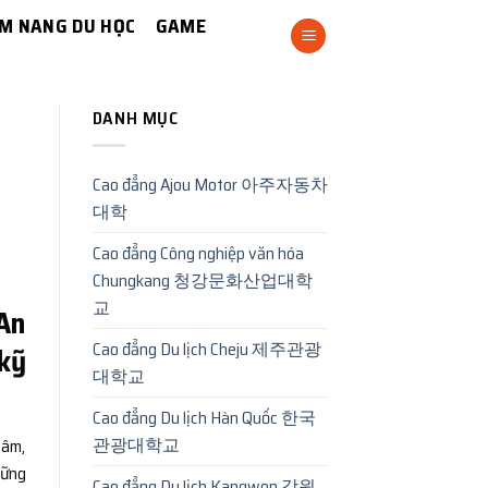
M NANG DU HỌC
GAME
DANH MỤC
Cao đẳng Ajou Motor 아주자동차
대학
Cao đẳng Công nghiệp văn hóa
Chungkang 청강문화산업대학
교
An
Cao đẳng Du lịch Cheju 제주관광
 kỹ
대학교
Cao đẳng Du lịch Hàn Quốc 한국
관광대학교
tâm,
hững
Cao đẳng Du lịch Kangwon 강원