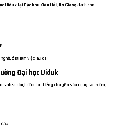
c Uiduk tại Đặc khu Kiên Hải, An Giang
dành cho:
ệp
ghề, ở lại làm việc lâu dài
rường Đại học Uiduk
ọc sinh sẽ được đào tạo
tiếng chuyên sâu
ngay tại trường.
t đầu