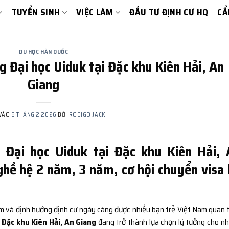
TUYỂN SINH
VIỆC LÀM
ĐẦU TƯ ĐỊNH CƯ HQ
CẨ
DU HỌC HÀN QUỐC
g Đại học Uiduk tại Đặc khu Kiên Hải, An
Giang
 VÀO
6 THÁNG 2 2026
BỞI
RODIGO JACK
 Đại học Uiduk tại Đặc khu Kiên Hải, 
ghề hệ 2 năm, 3 năm, cơ hội chuyển visa
àm và định hướng định cư ngày càng được nhiều bạn trẻ Việt Nam quan 
 Đặc khu Kiên Hải, An Giang
đang trở thành lựa chọn lý tưởng cho n