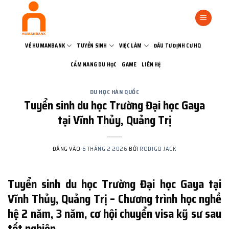
Bỏ
qua
nội
dung
VỀ HUMANBANK
TUYỂN SINH
VIỆC LÀM
ĐẦU TƯ ĐỊNH CƯ HQ
CẨM NANG DU HỌC
GAME
LIÊN HỆ
DU HỌC HÀN QUỐC
Tuyển sinh du học Trường Đại học Gaya
tại Vĩnh Thủy, Quảng Trị
ĐĂNG VÀO
6 THÁNG 2 2026
BỞI
RODIGO JACK
Tuyển sinh du học Trường Đại học Gaya tại
Vĩnh Thủy, Quảng Trị – Chương trình học nghề
hệ 2 năm, 3 năm, cơ hội chuyển visa kỹ sư sau
tốt nghiệp