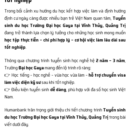
Trong bối cảnh xu hướng du học kết hợp việc làm và định hướng
định cư ngày càng được nhiều bạn trẻ Việt Nam quan tâm,
Tuyển
sinh du học Trường Đại học Gaya tại Vĩnh Thủy, Quảng Trị
đang trở thành lựa chọn lý tưởng cho những học sinh mong muốn
học tập thực tiễn – chi phí hợp lý – cơ hội việc làm lâu dài sau
tốt nghiệp
.
Thông qua chương trình tuyển sinh học nghề hệ
2 năm – 3 năm
,
Trường
Đại học Gaya
mang đến lộ trình rõ ràng:
👉 Học tiếng – học nghề – vừa học vừa làm –
hỗ trợ chuyển visa
làm việc diện kỹ sư
sau khi tốt nghiệp.
👉 Điều kiện tuyển sinh
dễ dàng
, phù hợp với đa số học sinh Việt
Nam.
Humanbank trân trọng giới thiệu chi tiết chương trình
Tuyển sinh
du học Trường Đại học Gaya tại Vĩnh Thủy, Quảng Trị
trong bài
viết dưới đây.