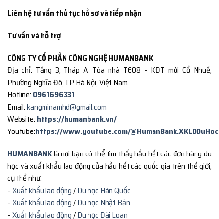
Liên hệ tư vấn thủ tục hồ sơ và tiếp nhận
Tư vấn và hỗ trợ
CÔNG TY CỔ PHẦN CÔNG NGHỆ HUMANBANK
Địa chỉ: Tầng 3, Tháp A, Tòa nhà T608 – KĐT mới Cổ Nhuế,
Phường Nghĩa Đô, TP Hà Nội, Việt Nam
Hotline:
0961696331
Email:
kangminamhd@gmail.com
Website:
https://humanbank.vn/
Youtube:
https://www.youtube.com/@HumanBank.XKLDDuHoc
HUMANBANK
là nơi bạn có thể tìm thấy hầu hết các đơn hàng du
học và xuất khẩu lao động của hầu hết các quốc gia trên thế giới,
cụ thể như:
–
Xuất khẩu lao động
/
Du học Hàn Quốc
–
Xuất khẩu lao động
/
Du học Nhật Bản
–
Xuất khẩu lao động
/
Du học Đài Loan