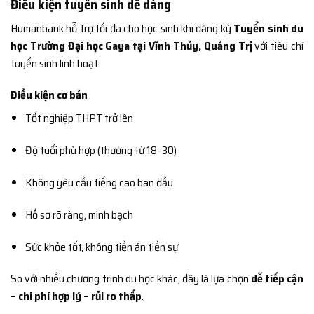
Điều kiện tuyển sinh dễ dàng
Humanbank hỗ trợ tối đa cho học sinh khi đăng ký
Tuyển sinh du
học Trường Đại học Gaya tại Vĩnh Thủy, Quảng Trị
với tiêu chí
tuyển sinh linh hoạt.
Điều kiện cơ bản
Tốt nghiệp THPT trở lên
Độ tuổi phù hợp (thường từ 18–30)
Không yêu cầu tiếng cao ban đầu
Hồ sơ rõ ràng, minh bạch
Sức khỏe tốt, không tiền án tiền sự
So với nhiều chương trình du học khác, đây là lựa chọn
dễ tiếp cận
– chi phí hợp lý – rủi ro thấp
.