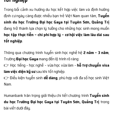
Trong bối cảnh xu hướng du học kết hợp việc làm và định hướng
định cư ngày càng được nhiều bạn trẻ Việt Nam quan tâm,
Tuyển
sinh du học Trường Đại học Gaya tại Tuyên Sơn, Quảng Trị
đang trở thành lựa chọn lý tưởng cho những học sinh mong muốn
học tập thực tiễn – chi phí hợp lý – cơ hội việc làm lâu dài sau
tốt nghiệp
.
Thông qua chương trình tuyển sinh học nghề hệ
2 năm – 3 năm
,
Trường
Đại học Gaya
mang đến lộ trình rõ ràng:
👉 Học tiếng – học nghề – vừa học vừa làm –
hỗ trợ chuyển visa
làm việc diện kỹ sư
sau khi tốt nghiệp.
👉 Điều kiện tuyển sinh
dễ dàng
, phù hợp với đa số học sinh Việt
Nam.
Humanbank trân trọng giới thiệu chi tiết chương trình
Tuyển sinh
du học Trường Đại học Gaya tại Tuyên Sơn, Quảng Trị
trong
bài viết dưới đây.