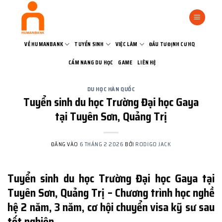
Bỏ
qua
nội
dung
VỀ HUMANBANK
TUYỂN SINH
VIỆC LÀM
ĐẦU TƯ ĐỊNH CƯ HQ
CẨM NANG DU HỌC
GAME
LIÊN HỆ
DU HỌC HÀN QUỐC
Tuyển sinh du học Trường Đại học Gaya
tại Tuyên Sơn, Quảng Trị
ĐĂNG VÀO
6 THÁNG 2 2026
BỞI
RODIGO JACK
Tuyển sinh du học Trường Đại học Gaya tại
Tuyên Sơn, Quảng Trị – Chương trình học nghề
hệ 2 năm, 3 năm, cơ hội chuyển visa kỹ sư sau
tốt nghiệp