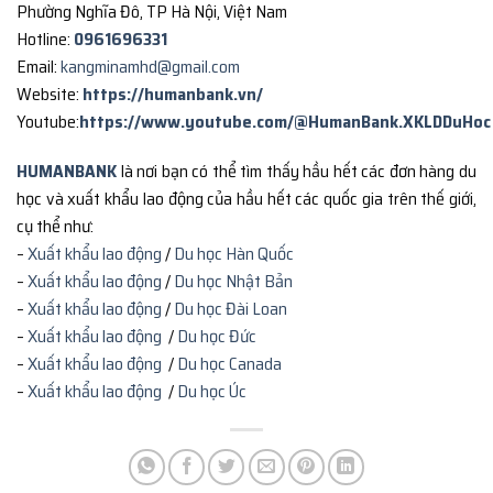
Phường Nghĩa Đô, TP Hà Nội, Việt Nam
Hotline:
0961696331
Email:
kangminamhd@gmail.com
Website:
https://humanbank.vn/
Youtube:
https://www.youtube.com/@HumanBank.XKLDDuHoc
HUMANBANK
là nơi bạn có thể tìm thấy hầu hết các đơn hàng du
học và xuất khẩu lao động của hầu hết các quốc gia trên thế giới,
cụ thể như:
–
Xuất khẩu lao động
/
Du học Hàn Quốc
–
Xuất khẩu lao động
/
Du học Nhật Bản
–
Xuất khẩu lao động
/
Du học Đài Loan
–
Xuất khẩu lao động
/
Du học Đức
–
Xuất khẩu lao động
/
Du học Canada
–
Xuất khẩu lao động
/
Du học Úc