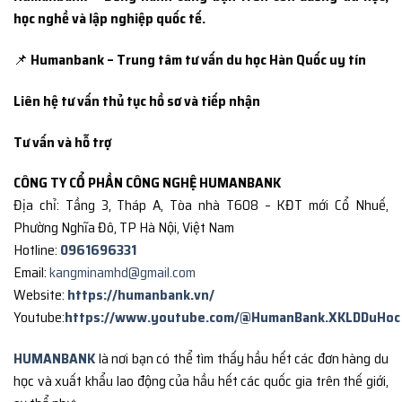
học nghề và lập nghiệp quốc tế.
📌
Humanbank – Trung tâm tư vấn du học Hàn Quốc uy tín
Liên hệ tư vấn thủ tục hồ sơ và tiếp nhận
Tư vấn và hỗ trợ
CÔNG TY CỔ PHẦN CÔNG NGHỆ HUMANBANK
Địa chỉ: Tầng 3, Tháp A, Tòa nhà T608 – KĐT mới Cổ Nhuế,
Phường Nghĩa Đô, TP Hà Nội, Việt Nam
Hotline:
0961696331
Email:
kangminamhd@gmail.com
Website:
https://humanbank.vn/
Youtube:
https://www.youtube.com/@HumanBank.XKLDDuHoc
HUMANBANK
là nơi bạn có thể tìm thấy hầu hết các đơn hàng du
học và xuất khẩu lao động của hầu hết các quốc gia trên thế giới,