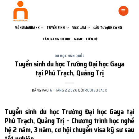
Bỏ
qua
nội
dung
VỀ HUMANBANK
TUYỂN SINH
VIỆC LÀM
ĐẦU TƯ ĐỊNH CƯ HQ
CẨM NANG DU HỌC
GAME
LIÊN HỆ
DU HỌC HÀN QUỐC
Tuyển sinh du học Trường Đại học Gaya
tại Phú Trạch, Quảng Trị
ĐĂNG VÀO
6 THÁNG 2 2026
BỞI
RODIGO JACK
Tuyển sinh du học Trường Đại học Gaya tại
Phú Trạch, Quảng Trị – Chương trình học nghề
hệ 2 năm, 3 năm, cơ hội chuyển visa kỹ sư sau
tốt nghiệp