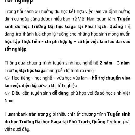
Trong bối cảnh xu hướng du học kết hợp việc làm và định hướng
định cư ngày càng được nhiều bạn trẻ Việt Nam quan tâm,
Tuyển
sinh du học Trường Đại học Gaya tại Phú Trạch, Quảng Trị
đang trở thành lựa chọn lý tưởng cho những học sinh mong muốn
học tập thực tiễn – chi phí hợp lý – cơ hội việc làm lâu dài sau
tốt nghiệp
.
Thông qua chương trình tuyển sinh học nghề hệ
2 năm – 3 năm
,
Trường
Đại học Gaya
mang đến lộ trình rõ ràng:
👉 Học tiếng – học nghề – vừa học vừa làm –
hỗ trợ chuyển visa
làm việc diện kỹ sư
sau khi tốt nghiệp.
👉 Điều kiện tuyển sinh
dễ dàng
, phù hợp với đa số học sinh Việt
Nam.
Humanbank trân trọng giới thiệu chi tiết chương trình
Tuyển sinh
du học Trường Đại học Gaya tại Phú Trạch, Quảng Trị
trong bài
viết dưới đây.