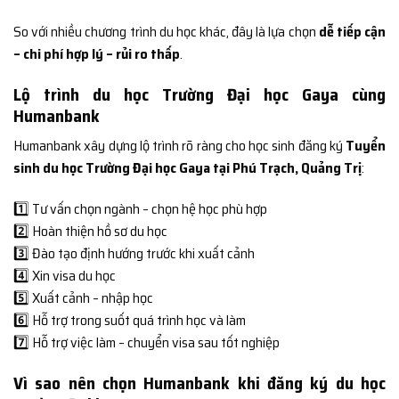
So với nhiều chương trình du học khác, đây là lựa chọn
dễ tiếp cận
– chi phí hợp lý – rủi ro thấp
.
Lộ trình du học Trường Đại học Gaya cùng
Humanbank
Humanbank xây dựng lộ trình rõ ràng cho học sinh đăng ký
Tuyển
sinh du học Trường Đại học Gaya tại Phú Trạch, Quảng Trị
:
1️⃣ Tư vấn chọn ngành – chọn hệ học phù hợp
2️⃣ Hoàn thiện hồ sơ du học
3️⃣ Đào tạo định hướng trước khi xuất cảnh
4️⃣ Xin visa du học
5️⃣ Xuất cảnh – nhập học
6️⃣ Hỗ trợ trong suốt quá trình học và làm
7️⃣ Hỗ trợ việc làm – chuyển visa sau tốt nghiệp
Vì sao nên chọn Humanbank khi đăng ký du học