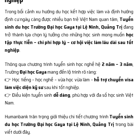
Trong bối cảnh xu hướng du học kết hợp việc làm và định hướng
định cư ngày càng được nhiều bạn trẻ Việt Nam quan tâm,
Tuyển
sinh du học Trường Đại học Gaya tại Lệ Ninh, Quảng Trị
đang
trở thành lựa chọn lý tưởng cho những học sinh mong muốn
học
tập thực tiễn – chi phí hợp lý – cơ hội việc làm lâu dài sau tốt
nghiệp
.
Thông qua chương trình tuyển sinh học nghề hệ
2 năm – 3 năm
,
Trường
Đại học Gaya
mang đến lộ trình rõ ràng:
👉 Học tiếng – học nghề – vừa học vừa làm –
hỗ trợ chuyển visa
làm việc diện kỹ sư
sau khi tốt nghiệp.
👉 Điều kiện tuyển sinh
dễ dàng
, phù hợp với đa số học sinh Việt
Nam.
Humanbank trân trọng giới thiệu chi tiết chương trình
Tuyển sinh
du học Trường Đại học Gaya tại Lệ Ninh, Quảng Trị
trong bài
viết dưới đây.