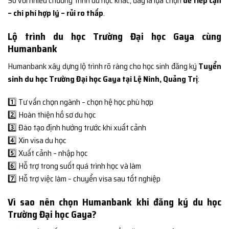
So với nhiều chương trình du học khác, đây là lựa chọn
dễ tiếp cận
– chi phí hợp lý – rủi ro thấp
.
Lộ trình du học Trường Đại học Gaya cùng
Humanbank
Humanbank xây dựng lộ trình rõ ràng cho học sinh đăng ký
Tuyển
sinh du học Trường Đại học Gaya tại Lệ Ninh, Quảng Trị
:
1️⃣ Tư vấn chọn ngành – chọn hệ học phù hợp
2️⃣ Hoàn thiện hồ sơ du học
3️⃣ Đào tạo định hướng trước khi xuất cảnh
4️⃣ Xin visa du học
5️⃣ Xuất cảnh – nhập học
6️⃣ Hỗ trợ trong suốt quá trình học và làm
7️⃣ Hỗ trợ việc làm – chuyển visa sau tốt nghiệp
Vì sao nên chọn Humanbank khi đăng ký du học
Trường Đại học Gaya?