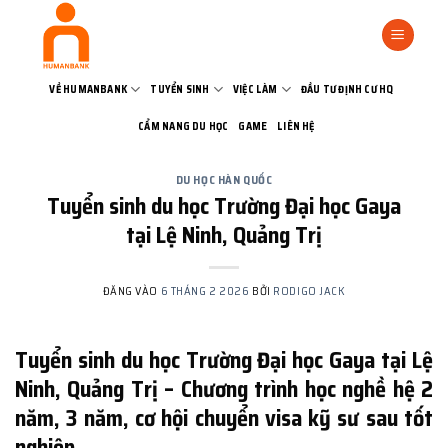
Bỏ
qua
nội
dung
VỀ HUMANBANK
TUYỂN SINH
VIỆC LÀM
ĐẦU TƯ ĐỊNH CƯ HQ
CẨM NANG DU HỌC
GAME
LIÊN HỆ
DU HỌC HÀN QUỐC
Tuyển sinh du học Trường Đại học Gaya
tại Lệ Ninh, Quảng Trị
ĐĂNG VÀO
6 THÁNG 2 2026
BỞI
RODIGO JACK
Tuyển sinh du học Trường Đại học Gaya tại Lệ
Ninh, Quảng Trị – Chương trình học nghề hệ 2
năm, 3 năm, cơ hội chuyển visa kỹ sư sau tốt
nghiệp