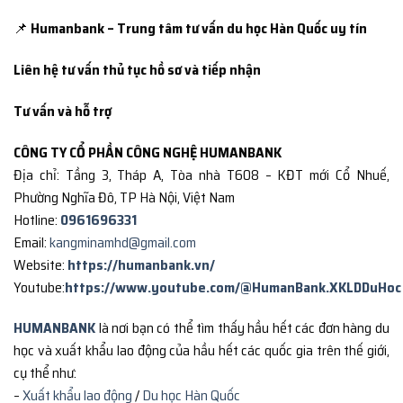
📌
Humanbank – Trung tâm tư vấn du học Hàn Quốc uy tín
Liên hệ tư vấn thủ tục hồ sơ và tiếp nhận
Tư vấn và hỗ trợ
CÔNG TY CỔ PHẦN CÔNG NGHỆ HUMANBANK
Địa chỉ: Tầng 3, Tháp A, Tòa nhà T608 – KĐT mới Cổ Nhuế,
Phường Nghĩa Đô, TP Hà Nội, Việt Nam
Hotline:
0961696331
Email:
kangminamhd@gmail.com
Website:
https://humanbank.vn/
Youtube:
https://www.youtube.com/@HumanBank.XKLDDuHoc
HUMANBANK
là nơi bạn có thể tìm thấy hầu hết các đơn hàng du
học và xuất khẩu lao động của hầu hết các quốc gia trên thế giới,
cụ thể như:
–
Xuất khẩu lao động
/
Du học Hàn Quốc