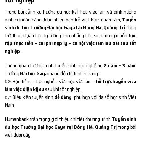
Trong bối cảnh xu hướng du học kết hợp việc làm và định hướng
định cư ngày càng được nhiều bạn trẻ Việt Nam quan tâm,
Tuyển
sinh du học Trường Đại học Gaya tại Đông Hà, Quảng Trị
đang
trở thành lựa chọn lý tưởng cho những học sinh mong muốn
học
tập thực tiễn – chi phí hợp lý – cơ hội việc làm lâu dài sau tốt
nghiệp
.
Thông qua chương trình tuyển sinh học nghề hệ
2 năm – 3 năm
,
Trường
Đại học Gaya
mang đến lộ trình rõ ràng:
👉 Học tiếng – học nghề – vừa học vừa làm –
hỗ trợ chuyển visa
làm việc diện kỹ sư
sau khi tốt nghiệp.
👉 Điều kiện tuyển sinh
dễ dàng
, phù hợp với đa số học sinh Việt
Nam.
Humanbank trân trọng giới thiệu chi tiết chương trình
Tuyển sinh
du học Trường Đại học Gaya tại Đông Hà, Quảng Trị
trong bài
viết dưới đây.