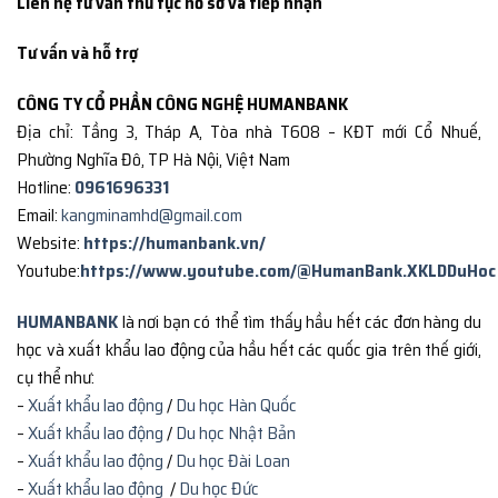
Liên hệ tư vấn thủ tục hồ sơ và tiếp nhận
Tư vấn và hỗ trợ
CÔNG TY CỔ PHẦN CÔNG NGHỆ HUMANBANK
Địa chỉ: Tầng 3, Tháp A, Tòa nhà T608 – KĐT mới Cổ Nhuế,
Phường Nghĩa Đô, TP Hà Nội, Việt Nam
Hotline:
0961696331
Email:
kangminamhd@gmail.com
Website:
https://humanbank.vn/
Youtube:
https://www.youtube.com/@HumanBank.XKLDDuHoc
HUMANBANK
là nơi bạn có thể tìm thấy hầu hết các đơn hàng du
học và xuất khẩu lao động của hầu hết các quốc gia trên thế giới,
cụ thể như:
–
Xuất khẩu lao động
/
Du học Hàn Quốc
–
Xuất khẩu lao động
/
Du học Nhật Bản
–
Xuất khẩu lao động
/
Du học Đài Loan
–
Xuất khẩu lao động
/
Du học Đức