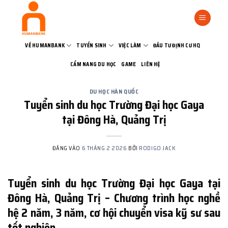
Bỏ
qua
nội
dung
VỀ HUMANBANK
TUYỂN SINH
VIỆC LÀM
ĐẦU TƯ ĐỊNH CƯ HQ
CẨM NANG DU HỌC
GAME
LIÊN HỆ
DU HỌC HÀN QUỐC
Tuyển sinh du học Trường Đại học Gaya
tại Đông Hà, Quảng Trị
ĐĂNG VÀO
6 THÁNG 2 2026
BỞI
RODIGO JACK
Tuyển sinh du học Trường Đại học Gaya tại
Đông Hà, Quảng Trị – Chương trình học nghề
hệ 2 năm, 3 năm, cơ hội chuyển visa kỹ sư sau
tốt nghiệp