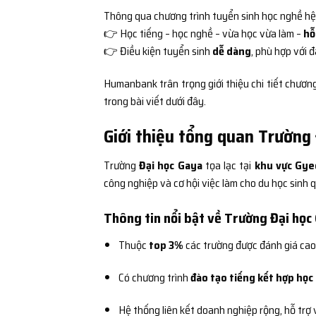
Thông qua chương trình tuyển sinh học nghề h
👉 Học tiếng – học nghề – vừa học vừa làm –
hỗ
👉 Điều kiện tuyển sinh
dễ dàng
, phù hợp với 
Humanbank trân trọng giới thiệu chi tiết chươn
trong bài viết dưới đây.
Giới thiệu tổng quan Trườn
Trường
Đại học Gaya
tọa lạc tại
khu vực Gy
công nghiệp và cơ hội việc làm cho du học sinh q
Thông tin nổi bật về Trường Đại học
Thuộc
top 3%
các trường được đánh giá cao
Có chương trình
đào tạo tiếng kết hợp học
Hệ thống liên kết doanh nghiệp rộng, hỗ trợ 