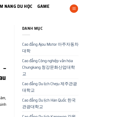
M NANG DU HỌC
GAME
DANH MỤC
Cao đẳng Ajou Motor 아주자동차
대학
Cao đẳng Công nghiệp văn hóa
 –
Chungkang 청강문화산업대학
교
sau
Cao đẳng Du lịch Cheju 제주관광
대학교
tâm,
Cao đẳng Du lịch Hàn Quốc 한국
sinh
관광대학교
Cao đẳng Du lịch Kangwon 강원