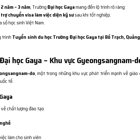
ệ
2 năm – 3 năm
, Trường
Đại học Gaya
mang đến lộ trình rõ ràng:
 trợ chuyển visa làm việc diện kỹ sư
sau khi tốt nghiệp.
đa số học sinh Việt Nam.
g trình
Tuyển sinh du học Trường Đại học Gaya tại Bố Trạch, Quảng
g Đại học Gaya – Khu vực Gyeongsangnam-d
eongsangnam-do
, một trong những khu vực phát triển mạnh về giáo 
uốc tế.
 Gaya
 về chất lượng đào tạo
 nghề
việc làm cho sinh viên