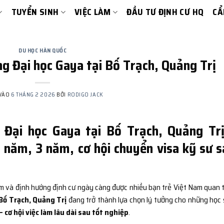
TUYỂN SINH
VIỆC LÀM
ĐẦU TƯ ĐỊNH CƯ HQ
CẨ
DU HỌC HÀN QUỐC
g Đại học Gaya tại Bố Trạch, Quảng Trị
 VÀO
6 THÁNG 2 2026
BỞI
RODIGO JACK
 Đại học Gaya tại Bố Trạch, Quảng Trị
 năm, 3 năm, cơ hội chuyển visa kỹ sư 
àm và định hướng định cư ngày càng được nhiều bạn trẻ Việt Nam quan 
Bố Trạch, Quảng Trị
đang trở thành lựa chọn lý tưởng cho những học 
– cơ hội việc làm lâu dài sau tốt nghiệp
.