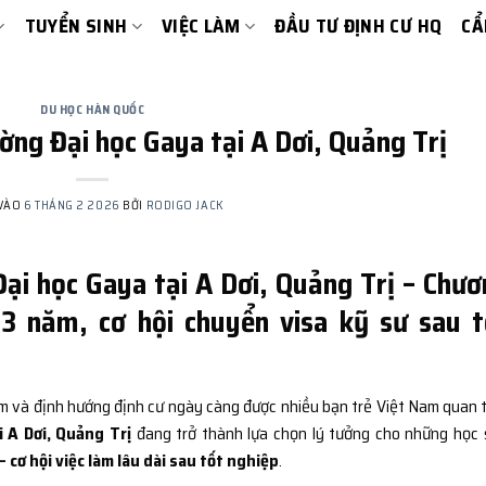
TUYỂN SINH
VIỆC LÀM
ĐẦU TƯ ĐỊNH CƯ HQ
CẨ
DU HỌC HÀN QUỐC
ờng Đại học Gaya tại A Dơi, Quảng Trị
 VÀO
6 THÁNG 2 2026
BỞI
RODIGO JACK
ại học Gaya tại A Dơi, Quảng Trị – Chư
 3 năm, cơ hội chuyển visa kỹ sư sau t
àm và định hướng định cư ngày càng được nhiều bạn trẻ Việt Nam quan 
 A Dơi, Quảng Trị
đang trở thành lựa chọn lý tưởng cho những học 
– cơ hội việc làm lâu dài sau tốt nghiệp
.