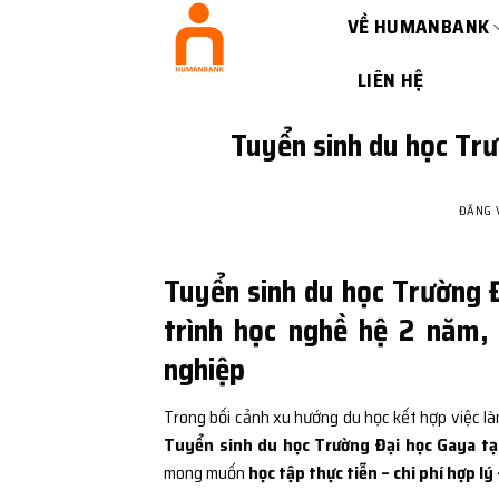
Bỏ
VỀ HUMANBANK
qua
nội
LIÊN HỆ
dung
Tuyển sinh du học Trư
ĐĂNG
Tuyển sinh du học Trường Đ
trình học nghề hệ 2 năm,
nghiệp
Trong bối cảnh xu hướng du học kết hợp việc l
Tuyển sinh du học Trường Đại học Gaya tại
mong muốn
học tập thực tiễn – chi phí hợp lý 