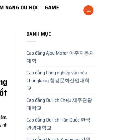
M NANG DU HỌC
GAME
DANH MỤC
Cao đẳng Ajou Motor 아주자동차
대학
Cao đẳng Công nghiệp văn hóa
ơng
Chungkang 청강문화산업대학
교
ốt
Cao đẳng Du lịch Cheju 제주관광
대학교
tâm,
Cao đẳng Du lịch Hàn Quốc 한국
sinh
관광대학교
Cao đẳng Du lịch Kangwon 강원