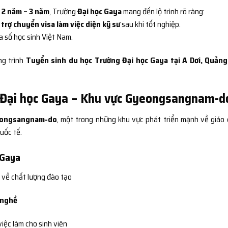
ệ
2 năm – 3 năm
, Trường
Đại học Gaya
mang đến lộ trình rõ ràng:
 trợ chuyển visa làm việc diện kỹ sư
sau khi tốt nghiệp.
đa số học sinh Việt Nam.
ng trình
Tuyển sinh du học Trường Đại học Gaya tại A Dơi, Quảng
g Đại học Gaya – Khu vực Gyeongsangnam-d
eongsangnam-do
, một trong những khu vực phát triển mạnh về giáo 
uốc tế.
 Gaya
 về chất lượng đào tạo
 nghề
việc làm cho sinh viên