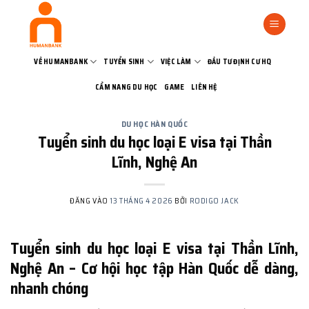
Bỏ
qua
nội
dung
VỀ HUMANBANK
TUYỂN SINH
VIỆC LÀM
ĐẦU TƯ ĐỊNH CƯ HQ
CẨM NANG DU HỌC
GAME
LIÊN HỆ
DU HỌC HÀN QUỐC
Tuyển sinh du học loại E visa tại Thần
Lĩnh, Nghệ An
ĐĂNG VÀO
13 THÁNG 4 2026
BỞI
RODIGO JACK
Tuyển sinh du học loại E visa tại Thần Lĩnh,
Nghệ An – Cơ hội học tập Hàn Quốc dễ dàng,
nhanh chóng