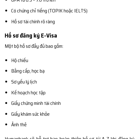
Có chứng chỉ tiếng (TOPIK hoặc IELTS)
Hồ sơ tài chính rõ ràng
Hồ sơ đăng ký E-Visa
Một bộ hồ sơ đầy đủ bao gồm:
Hộ chiếu
Bằng cấp, học bạ
Sơ yếu lý lịch
Kế hoạch học tập
Giấy chứng minh tài chính
Giấy khám sức khỏe
Ảnh thẻ
Humanbank sẽ hỗ trợ bạn hoàn thiện hồ sơ từ A-Z khi đăng ký