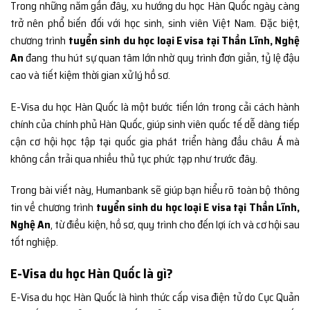
Trong những năm gần đây, xu hướng du học Hàn Quốc ngày càng
trở nên phổ biến đối với học sinh, sinh viên Việt Nam. Đặc biệt,
chương trình
tuyển sinh du học loại E visa tại Thần Lĩnh, Nghệ
An
đang thu hút sự quan tâm lớn nhờ quy trình đơn giản, tỷ lệ đậu
cao và tiết kiệm thời gian xử lý hồ sơ.
E-Visa du học Hàn Quốc là một bước tiến lớn trong cải cách hành
chính của chính phủ Hàn Quốc, giúp sinh viên quốc tế dễ dàng tiếp
cận cơ hội học tập tại quốc gia phát triển hàng đầu châu Á mà
không cần trải qua nhiều thủ tục phức tạp như trước đây.
Trong bài viết này, Humanbank sẽ giúp bạn hiểu rõ toàn bộ thông
tin về chương trình
tuyển sinh du học loại E visa tại Thần Lĩnh,
Nghệ An
, từ điều kiện, hồ sơ, quy trình cho đến lợi ích và cơ hội sau
tốt nghiệp.
E-Visa du học Hàn Quốc là gì?
E-Visa du học Hàn Quốc là hình thức cấp visa điện tử do Cục Quản