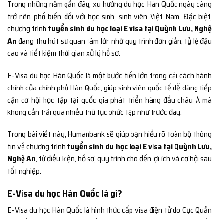
Trong những năm gần đây, xu hướng du học Hàn Quốc ngày càng
trở nên phổ biến đối với học sinh, sinh viên Việt Nam. Đặc biệt,
chương trình
tuyển sinh du học loại E visa tại Quỳnh Lưu, Nghệ
An
đang thu hút sự quan tâm lớn nhờ quy trình đơn giản, tỷ lệ đậu
cao và tiết kiệm thời gian xử lý hồ sơ.
E-Visa du học Hàn Quốc là một bước tiến lớn trong cải cách hành
chính của chính phủ Hàn Quốc, giúp sinh viên quốc tế dễ dàng tiếp
cận cơ hội học tập tại quốc gia phát triển hàng đầu châu Á mà
không cần trải qua nhiều thủ tục phức tạp như trước đây.
Trong bài viết này, Humanbank sẽ giúp bạn hiểu rõ toàn bộ thông
tin về chương trình
tuyển sinh du học loại E visa tại Quỳnh Lưu,
Nghệ An
, từ điều kiện, hồ sơ, quy trình cho đến lợi ích và cơ hội sau
tốt nghiệp.
E-Visa du học Hàn Quốc là gì?
E-Visa du học Hàn Quốc là hình thức cấp visa điện tử do Cục Quản