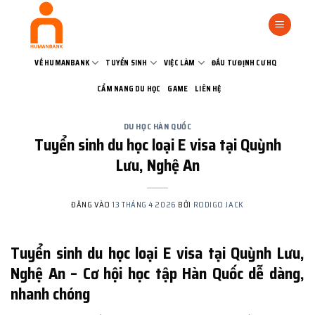
Bỏ
qua
nội
dung
VỀ HUMANBANK
TUYỂN SINH
VIỆC LÀM
ĐẦU TƯ ĐỊNH CƯ HQ
CẨM NANG DU HỌC
GAME
LIÊN HỆ
DU HỌC HÀN QUỐC
Tuyển sinh du học loại E visa tại Quỳnh
Lưu, Nghệ An
ĐĂNG VÀO
13 THÁNG 4 2026
BỞI
RODIGO JACK
Tuyển sinh du học loại E visa tại Quỳnh Lưu,
Nghệ An – Cơ hội học tập Hàn Quốc dễ dàng,
nhanh chóng