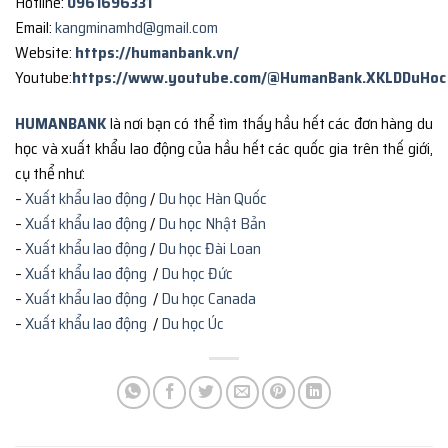
Hotline:
0961696331
Email:
kangminamhd@gmail.com
Website:
https://humanbank.vn/
Youtube:
https://www.youtube.com/@HumanBank.XKLDDuHoc
HUMANBANK
là nơi bạn có thể tìm thấy hầu hết các đơn hàng du
học và xuất khẩu lao động của hầu hết các quốc gia trên thế giới,
cụ thể như:
–
Xuất khẩu lao động
/
Du học Hàn Quốc
–
Xuất khẩu lao động
/
Du học Nhật Bản
–
Xuất khẩu lao động
/
Du học Đài Loan
–
Xuất khẩu lao động
/
Du học Đức
–
Xuất khẩu lao động
/
Du học Canada
–
Xuất khẩu lao động
/
Du học Úc