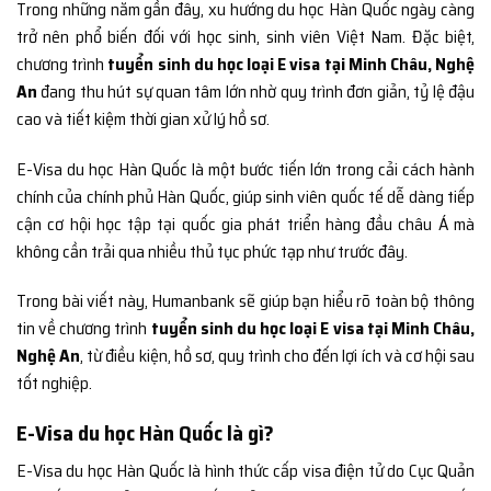
Trong những năm gần đây, xu hướng du học Hàn Quốc ngày càng
trở nên phổ biến đối với học sinh, sinh viên Việt Nam. Đặc biệt,
chương trình
tuyển sinh du học loại E visa tại Minh Châu, Nghệ
An
đang thu hút sự quan tâm lớn nhờ quy trình đơn giản, tỷ lệ đậu
cao và tiết kiệm thời gian xử lý hồ sơ.
E-Visa du học Hàn Quốc là một bước tiến lớn trong cải cách hành
chính của chính phủ Hàn Quốc, giúp sinh viên quốc tế dễ dàng tiếp
cận cơ hội học tập tại quốc gia phát triển hàng đầu châu Á mà
không cần trải qua nhiều thủ tục phức tạp như trước đây.
Trong bài viết này, Humanbank sẽ giúp bạn hiểu rõ toàn bộ thông
tin về chương trình
tuyển sinh du học loại E visa tại Minh Châu,
Nghệ An
, từ điều kiện, hồ sơ, quy trình cho đến lợi ích và cơ hội sau
tốt nghiệp.
E-Visa du học Hàn Quốc là gì?
E-Visa du học Hàn Quốc là hình thức cấp visa điện tử do Cục Quản