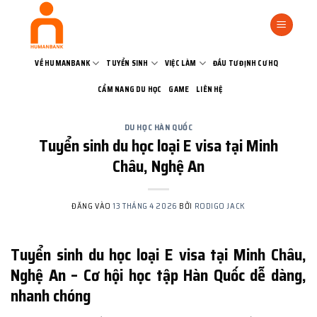
Bỏ
qua
nội
dung
VỀ HUMANBANK
TUYỂN SINH
VIỆC LÀM
ĐẦU TƯ ĐỊNH CƯ HQ
CẨM NANG DU HỌC
GAME
LIÊN HỆ
DU HỌC HÀN QUỐC
Tuyển sinh du học loại E visa tại Minh
Châu, Nghệ An
ĐĂNG VÀO
13 THÁNG 4 2026
BỞI
RODIGO JACK
Tuyển sinh du học loại E visa tại Minh Châu,
Nghệ An – Cơ hội học tập Hàn Quốc dễ dàng,
nhanh chóng