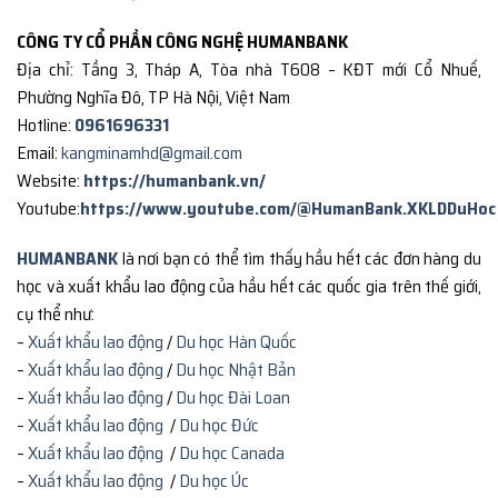
CÔNG TY CỔ PHẦN CÔNG NGHỆ HUMANBANK
Địa chỉ: Tầng 3, Tháp A, Tòa nhà T608 – KĐT mới Cổ Nhuế,
Phường Nghĩa Đô, TP Hà Nội, Việt Nam
Hotline:
0961696331
Email:
kangminamhd@gmail.com
Website:
https://humanbank.vn/
Youtube:
https://www.youtube.com/@HumanBank.XKLDDuHoc
HUMANBANK
là nơi bạn có thể tìm thấy hầu hết các đơn hàng du
học và xuất khẩu lao động của hầu hết các quốc gia trên thế giới,
cụ thể như:
–
Xuất khẩu lao động
/
Du học Hàn Quốc
–
Xuất khẩu lao động
/
Du học Nhật Bản
–
Xuất khẩu lao động
/
Du học Đài Loan
–
Xuất khẩu lao động
/
Du học Đức
–
Xuất khẩu lao động
/
Du học Canada
–
Xuất khẩu lao động
/
Du học Úc