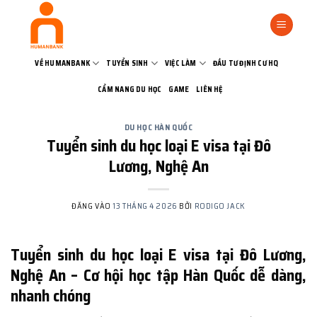
Bỏ
qua
nội
dung
VỀ HUMANBANK
TUYỂN SINH
VIỆC LÀM
ĐẦU TƯ ĐỊNH CƯ HQ
CẨM NANG DU HỌC
GAME
LIÊN HỆ
DU HỌC HÀN QUỐC
Tuyển sinh du học loại E visa tại Đô
Lương, Nghệ An
ĐĂNG VÀO
13 THÁNG 4 2026
BỞI
RODIGO JACK
Tuyển sinh du học loại E visa tại Đô Lương,
Nghệ An – Cơ hội học tập Hàn Quốc dễ dàng,
nhanh chóng