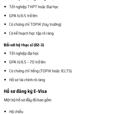
Tốt nghiệp THPT hoặc Đại học
GPA từ 6.5 trở lên
Có chứng chỉ TOPIK (tùy trường)
Có kế hoạch học tập rõ ràng
Đối với hệ thạc sĩ (D2-3)
Tốt nghiệp đại học
GPA từ 6.5 – 7.0 trở lên
Có chứng chỉ tiếng (TOPIK hoặc IELTS)
Hồ sơ tài chính rõ ràng
Hồ sơ đăng ký E-Visa
Một bộ hồ sơ đầy đủ bao gồm:
Hộ chiếu