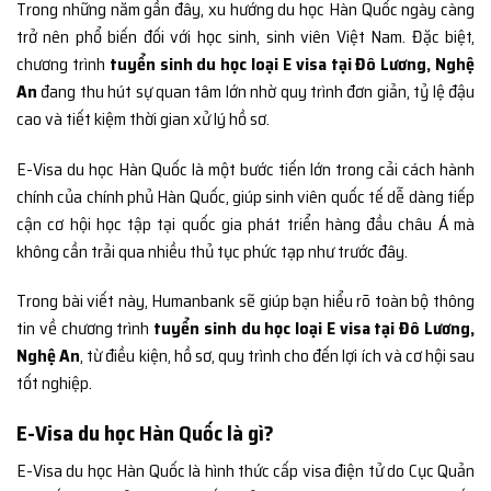
Trong những năm gần đây, xu hướng du học Hàn Quốc ngày càng
trở nên phổ biến đối với học sinh, sinh viên Việt Nam. Đặc biệt,
chương trình
tuyển sinh du học loại E visa tại Đô Lương, Nghệ
An
đang thu hút sự quan tâm lớn nhờ quy trình đơn giản, tỷ lệ đậu
cao và tiết kiệm thời gian xử lý hồ sơ.
E-Visa du học Hàn Quốc là một bước tiến lớn trong cải cách hành
chính của chính phủ Hàn Quốc, giúp sinh viên quốc tế dễ dàng tiếp
cận cơ hội học tập tại quốc gia phát triển hàng đầu châu Á mà
không cần trải qua nhiều thủ tục phức tạp như trước đây.
Trong bài viết này, Humanbank sẽ giúp bạn hiểu rõ toàn bộ thông
tin về chương trình
tuyển sinh du học loại E visa tại Đô Lương,
Nghệ An
, từ điều kiện, hồ sơ, quy trình cho đến lợi ích và cơ hội sau
tốt nghiệp.
E-Visa du học Hàn Quốc là gì?
E-Visa du học Hàn Quốc là hình thức cấp visa điện tử do Cục Quản