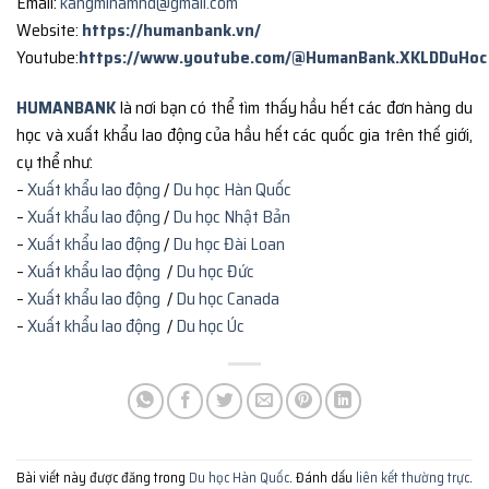
Email:
kangminamhd@gmail.com
Website:
https://humanbank.vn/
Youtube:
https://www.youtube.com/@HumanBank.XKLDDuHoc
HUMANBANK
là nơi bạn có thể tìm thấy hầu hết các đơn hàng du
học và xuất khẩu lao động của hầu hết các quốc gia trên thế giới,
cụ thể như:
–
Xuất khẩu lao động
/
Du học Hàn Quốc
–
Xuất khẩu lao động
/
Du học Nhật Bản
–
Xuất khẩu lao động
/
Du học Đài Loan
–
Xuất khẩu lao động
/
Du học Đức
–
Xuất khẩu lao động
/
Du học Canada
–
Xuất khẩu lao động
/
Du học Úc
Bài viết này được đăng trong
Du học Hàn Quốc
. Đánh dấu
liên kết thường trực
.