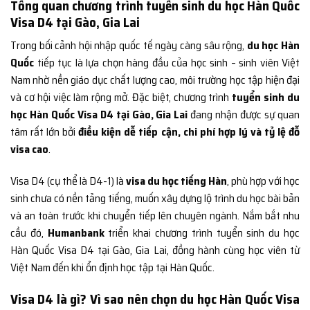
Tổng quan chương trình tuyển sinh du học Hàn Quốc
Visa D4 tại Gào, Gia Lai
Trong bối cảnh hội nhập quốc tế ngày càng sâu rộng,
du học Hàn
Quốc
tiếp tục là lựa chọn hàng đầu của học sinh – sinh viên Việt
Nam nhờ nền giáo dục chất lượng cao, môi trường học tập hiện đại
và cơ hội việc làm rộng mở. Đặc biệt, chương trình
tuyển sinh du
học Hàn Quốc Visa D4 tại Gào, Gia Lai
đang nhận được sự quan
tâm rất lớn bởi
điều kiện dễ tiếp cận, chi phí hợp lý và tỷ lệ đỗ
visa cao
.
Visa D4 (cụ thể là D4-1) là
visa du học tiếng Hàn
, phù hợp với học
sinh chưa có nền tảng tiếng, muốn xây dựng lộ trình du học bài bản
và an toàn trước khi chuyển tiếp lên chuyên ngành. Nắm bắt nhu
cầu đó,
Humanbank
triển khai chương trình tuyển sinh du học
Hàn Quốc Visa D4 tại Gào, Gia Lai, đồng hành cùng học viên từ
Việt Nam đến khi ổn định học tập tại Hàn Quốc.
Visa D4 là gì? Vì sao nên chọn du học Hàn Quốc Visa