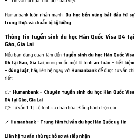
Tin vào lời hứa “bao đỗ – bao việc”
Humanbank luôn nhấn mạnh:
Du học bền vững bắt đầu từ sự
trung thực và chuẩn bị kỹ lưỡng
.
Thông tin tuyển sinh du học Hàn Quốc Visa D4 tại
Gào, Gia Lai
Nếu bạn đang quan tâm đến
tuyển sinh du học Hàn Quốc Visa
D4 tại Gào, Gia Lai
, mong muốn một lộ trình
an toàn – tiết kiệm
– đúng luật
, hãy liên hệ ngay với
Humanbank
để được tư vấn chi
tiết:
👉
Humanbank – Chuyên tuyển sinh du học Hàn Quốc Visa
D4 tại Gào, Gia Lai
👉 Tư vấn 1–1 | Lộ trình cá nhân hóa | Đồng hành trọn gói
📌
Humanbank – Trung tâm tư vấn du học Hàn Quốc uy tín
Liên hệ tư vấn thủ tục hồ sơ và tiếp nhận