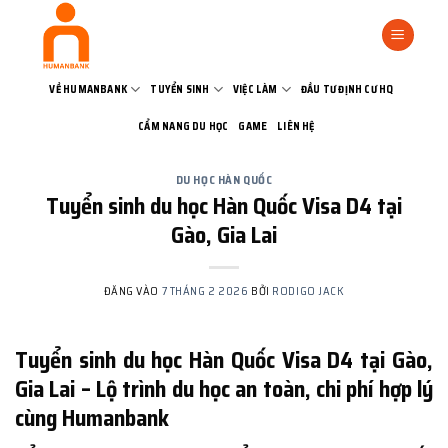
Bỏ
qua
nội
dung
VỀ HUMANBANK
TUYỂN SINH
VIỆC LÀM
ĐẦU TƯ ĐỊNH CƯ HQ
CẨM NANG DU HỌC
GAME
LIÊN HỆ
DU HỌC HÀN QUỐC
Tuyển sinh du học Hàn Quốc Visa D4 tại
Gào, Gia Lai
ĐĂNG VÀO
7 THÁNG 2 2026
BỞI
RODIGO JACK
Tuyển sinh du học Hàn Quốc Visa D4 tại Gào,
Gia Lai – Lộ trình du học an toàn, chi phí hợp lý
cùng Humanbank