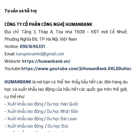
Tư vấn và hỗ trợ
CÔNG TY CỔ PHẦN CÔNG NGHỆ HUMANBANK
Địa chỉ: Tầng 3, Tháp A, Tòa nhà T608 – KĐT mới Cổ Nhuế,
Phường Nghĩa Đô, TP Hà Nội, Việt Nam
Hotline:
0961696331
Email:
kangminamhd@gmail.com
Website:
https://humanbank.vn/
Youtube:
https://www.youtube.com/@HumanBank.XKLDDuHoc
HUMANBANK
là nơi bạn có thể tìm thấy hầu hết các đơn hàng du
học và xuất khẩu lao động của hầu hết các quốc gia trên thế giới,
cụ thể như:
–
Xuất khẩu lao động
/
Du học Hàn Quốc
–
Xuất khẩu lao động
/
Du học Nhật Bản
–
Xuất khẩu lao động
/
Du học Đài Loan
–
Xuất khẩu lao động
/
Du học Đức