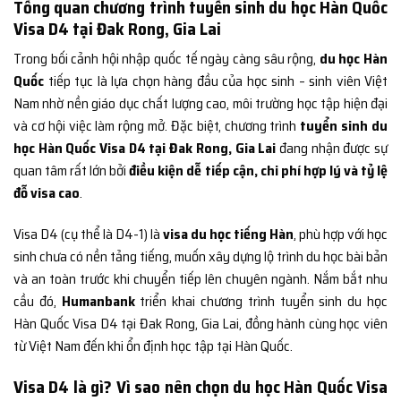
Tổng quan chương trình tuyển sinh du học Hàn Quốc
Visa D4 tại Đak Rong, Gia Lai
Trong bối cảnh hội nhập quốc tế ngày càng sâu rộng,
du học Hàn
Quốc
tiếp tục là lựa chọn hàng đầu của học sinh – sinh viên Việt
Nam nhờ nền giáo dục chất lượng cao, môi trường học tập hiện đại
và cơ hội việc làm rộng mở. Đặc biệt, chương trình
tuyển sinh du
học Hàn Quốc Visa D4 tại Đak Rong, Gia Lai
đang nhận được sự
quan tâm rất lớn bởi
điều kiện dễ tiếp cận, chi phí hợp lý và tỷ lệ
đỗ visa cao
.
Visa D4 (cụ thể là D4-1) là
visa du học tiếng Hàn
, phù hợp với học
sinh chưa có nền tảng tiếng, muốn xây dựng lộ trình du học bài bản
và an toàn trước khi chuyển tiếp lên chuyên ngành. Nắm bắt nhu
cầu đó,
Humanbank
triển khai chương trình tuyển sinh du học
Hàn Quốc Visa D4 tại Đak Rong, Gia Lai, đồng hành cùng học viên
từ Việt Nam đến khi ổn định học tập tại Hàn Quốc.
Visa D4 là gì? Vì sao nên chọn du học Hàn Quốc Visa