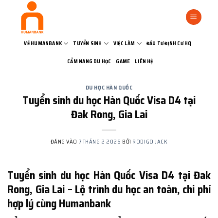
Bỏ
qua
nội
dung
VỀ HUMANBANK
TUYỂN SINH
VIỆC LÀM
ĐẦU TƯ ĐỊNH CƯ HQ
CẨM NANG DU HỌC
GAME
LIÊN HỆ
DU HỌC HÀN QUỐC
Tuyển sinh du học Hàn Quốc Visa D4 tại
Đak Rong, Gia Lai
ĐĂNG VÀO
7 THÁNG 2 2026
BỞI
RODIGO JACK
Tuyển sinh du học Hàn Quốc Visa D4 tại Đak
Rong, Gia Lai – Lộ trình du học an toàn, chi phí
hợp lý cùng Humanbank