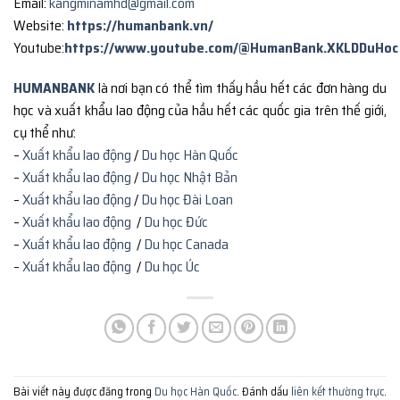
Email:
kangminamhd@gmail.com
Website:
https://humanbank.vn/
Youtube:
https://www.youtube.com/@HumanBank.XKLDDuHoc
HUMANBANK
là nơi bạn có thể tìm thấy hầu hết các đơn hàng du
học và xuất khẩu lao động của hầu hết các quốc gia trên thế giới,
cụ thể như:
–
Xuất khẩu lao động
/
Du học Hàn Quốc
–
Xuất khẩu lao động
/
Du học Nhật Bản
–
Xuất khẩu lao động
/
Du học Đài Loan
–
Xuất khẩu lao động
/
Du học Đức
–
Xuất khẩu lao động
/
Du học Canada
–
Xuất khẩu lao động
/
Du học Úc
Bài viết này được đăng trong
Du học Hàn Quốc
. Đánh dấu
liên kết thường trực
.