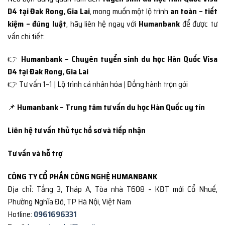
D4 tại Đak Rong, Gia Lai
, mong muốn một lộ trình
an toàn – tiết
kiệm – đúng luật
, hãy liên hệ ngay với
Humanbank
để được tư
vấn chi tiết:
👉
Humanbank – Chuyên tuyển sinh du học Hàn Quốc Visa
D4 tại Đak Rong, Gia Lai
👉 Tư vấn 1–1 | Lộ trình cá nhân hóa | Đồng hành trọn gói
📌
Humanbank – Trung tâm tư vấn du học Hàn Quốc uy tín
Liên hệ tư vấn thủ tục hồ sơ và tiếp nhận
Tư vấn và hỗ trợ
CÔNG TY CỔ PHẦN CÔNG NGHỆ HUMANBANK
Địa chỉ: Tầng 3, Tháp A, Tòa nhà T608 – KĐT mới Cổ Nhuế,
Phường Nghĩa Đô, TP Hà Nội, Việt Nam
Hotline:
0961696331