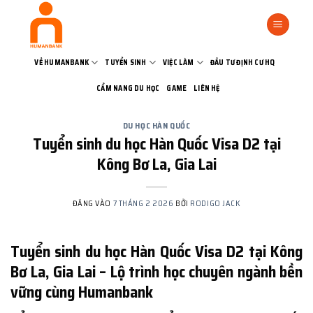
Bỏ
qua
nội
dung
VỀ HUMANBANK
TUYỂN SINH
VIỆC LÀM
ĐẦU TƯ ĐỊNH CƯ HQ
CẨM NANG DU HỌC
GAME
LIÊN HỆ
DU HỌC HÀN QUỐC
Tuyển sinh du học Hàn Quốc Visa D2 tại
Kông Bơ La, Gia Lai
ĐĂNG VÀO
7 THÁNG 2 2026
BỞI
RODIGO JACK
Tuyển sinh du học Hàn Quốc Visa D2 tại Kông
Bơ La, Gia Lai – Lộ trình học chuyên ngành bền
vững cùng Humanbank