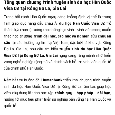
Tổng quan chương trình tuyển sinh du học Hàn Quốc
Visa D2 tại Kông Bơ La, Gia Lai
Trong bối cảnh Hàn Quốc ngày càng khẳng định vị thế là trung
tâm giáo dục hàng đầu châu Á,
du học Hàn Quốc Visa D2
trở
thành lựa chọn lý tưởng cho những học sinh – sinh viên mong muốn
theo học
chương trình đại học, cao học và nghiên cứu chuyên
sâu
tại các trường uy tín. Tại Việt Nam, đặc biệt là khu vực Kông
Bơ La, Gia Lai, nhu cầu tìm hiểu
tuyển sinh du học Hàn Quốc
Visa D2 tại Kông Bơ La, Gia Lai
ngày càng tăng mạnh nhờ triển
vọng nghề nghiệp rộng mở và chính sách hỗ trợ sinh viên quốc tế
của chính phủ Hàn Quốc.
Nắm bắt xu hướng đó,
Humanbank
triển khai chương trình tuyển
sinh du học Hàn Quốc Visa D2 tại Kông Bơ La, Gia Lai, giúp học
viên xây dựng lộ trình học tập
chính quy – hợp pháp – dài hạn
,
hướng tới mục tiêu phát triển sự nghiệp bền vững tại Hàn Quốc và
quốc tế.