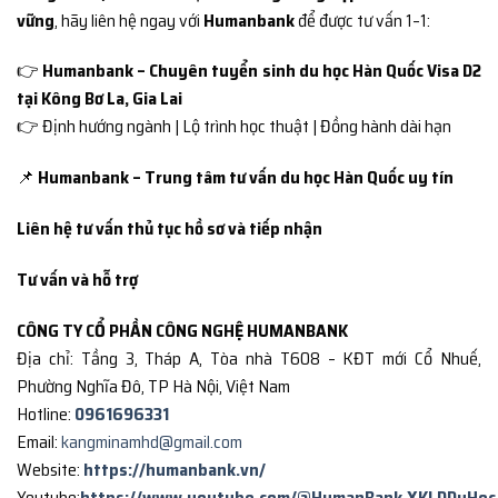
vững
, hãy liên hệ ngay với
Humanbank
để được tư vấn 1–1:
👉
Humanbank – Chuyên tuyển sinh du học Hàn Quốc Visa D2
tại Kông Bơ La, Gia Lai
👉 Định hướng ngành | Lộ trình học thuật | Đồng hành dài hạn
📌
Humanbank – Trung tâm tư vấn du học Hàn Quốc uy tín
Liên hệ tư vấn thủ tục hồ sơ và tiếp nhận
Tư vấn và hỗ trợ
CÔNG TY CỔ PHẦN CÔNG NGHỆ HUMANBANK
Địa chỉ: Tầng 3, Tháp A, Tòa nhà T608 – KĐT mới Cổ Nhuế,
Phường Nghĩa Đô, TP Hà Nội, Việt Nam
Hotline:
0961696331
Email:
kangminamhd@gmail.com
Website:
https://humanbank.vn/
Youtube:
https://www.youtube.com/@HumanBank.XKLDDuHoc