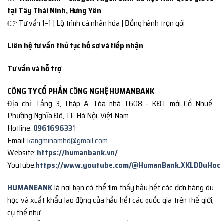
tại Tây Thái Ninh, Hưng Yên
👉 Tư vấn 1–1 | Lộ trình cá nhân hóa | Đồng hành trọn gói
Liên hệ tư vấn thủ tục hồ sơ và tiếp nhận
Tư vấn và hỗ trợ
CÔNG TY CỔ PHẦN CÔNG NGHỆ HUMANBANK
Địa chỉ: Tầng 3, Tháp A, Tòa nhà T608 – KĐT mới Cổ Nhuế,
Phường Nghĩa Đô, TP Hà Nội, Việt Nam
Hotline:
0961696331
Email:
kangminamhd@gmail.com
Website:
https://humanbank.vn/
Youtube:
https://www.youtube.com/@HumanBank.XKLDDuHoc
HUMANBANK
là nơi bạn có thể tìm thấy hầu hết các đơn hàng du
học và xuất khẩu lao động của hầu hết các quốc gia trên thế giới,
cụ thể như: