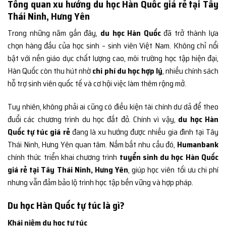
Tổng quan xu hướng du học Hàn Quốc giá rẻ tại Tây
Thái Ninh, Hưng Yên
Trong những năm gần đây,
du học Hàn Quốc
đã trở thành lựa
chọn hàng đầu của học sinh – sinh viên Việt Nam. Không chỉ nổi
bật với nền giáo dục chất lượng cao, môi trường học tập hiện đại,
Hàn Quốc còn thu hút nhờ
chi phí du học hợp lý
, nhiều chính sách
hỗ trợ sinh viên quốc tế và cơ hội việc làm thêm rộng mở.
Tuy nhiên, không phải ai cũng có điều kiện tài chính dư dả để theo
đuổi các chương trình du học đắt đỏ. Chính vì vậy,
du học Hàn
Quốc tự túc giá rẻ
đang là xu hướng được nhiều gia đình tại Tây
Thái Ninh, Hưng Yên quan tâm. Nắm bắt nhu cầu đó,
Humanbank
chính thức triển khai chương trình
tuyển sinh du học Hàn Quốc
giá rẻ tại Tây Thái Ninh, Hưng Yên
, giúp học viên tối ưu chi phí
nhưng vẫn đảm bảo lộ trình học tập bền vững và hợp pháp.
Du học Hàn Quốc tự túc là gì?
Khái niệm du học tự túc