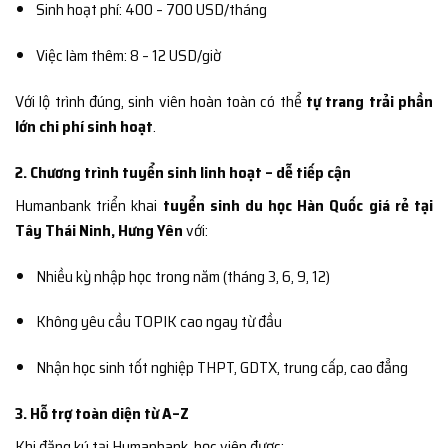
Sinh hoạt phí: 400 – 700 USD/tháng
Việc làm thêm: 8 – 12 USD/giờ
Với lộ trình đúng, sinh viên hoàn toàn có thể
tự trang trải phần
lớn chi phí sinh hoạt
.
2. Chương trình tuyển sinh linh hoạt – dễ tiếp cận
Humanbank triển khai
tuyển sinh du học Hàn Quốc giá rẻ tại
Tây Thái Ninh, Hưng Yên
với:
Nhiều kỳ nhập học trong năm (tháng 3, 6, 9, 12)
Không yêu cầu TOPIK cao ngay từ đầu
Nhận học sinh tốt nghiệp THPT, GDTX, trung cấp, cao đẳng
3. Hỗ trợ toàn diện từ A–Z
Khi đăng ký tại Humanbank, học viên được: