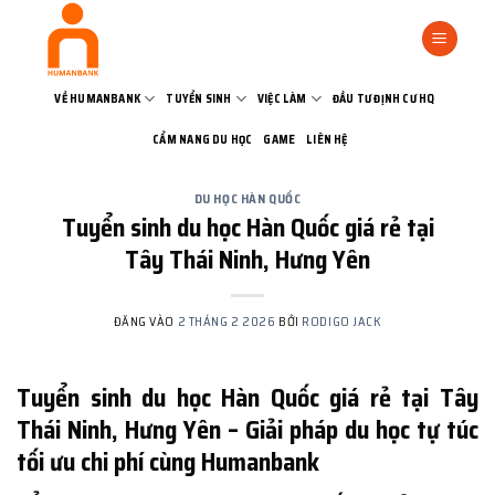
Bỏ
qua
nội
dung
VỀ HUMANBANK
TUYỂN SINH
VIỆC LÀM
ĐẦU TƯ ĐỊNH CƯ HQ
CẨM NANG DU HỌC
GAME
LIÊN HỆ
DU HỌC HÀN QUỐC
Tuyển sinh du học Hàn Quốc giá rẻ tại
Tây Thái Ninh, Hưng Yên
ĐĂNG VÀO
2 THÁNG 2 2026
BỞI
RODIGO JACK
Tuyển sinh du học Hàn Quốc giá rẻ tại Tây
Thái Ninh, Hưng Yên – Giải pháp du học tự túc
tối ưu chi phí cùng Humanbank