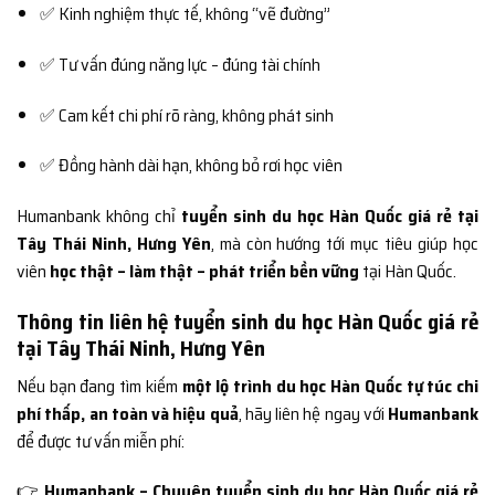
✅ Kinh nghiệm thực tế, không “vẽ đường”
✅ Tư vấn đúng năng lực – đúng tài chính
✅ Cam kết chi phí rõ ràng, không phát sinh
✅ Đồng hành dài hạn, không bỏ rơi học viên
Humanbank không chỉ
tuyển sinh du học Hàn Quốc giá rẻ tại
Tây Thái Ninh, Hưng Yên
, mà còn hướng tới mục tiêu giúp học
viên
học thật – làm thật – phát triển bền vững
tại Hàn Quốc.
Thông tin liên hệ tuyển sinh du học Hàn Quốc giá rẻ
tại Tây Thái Ninh, Hưng Yên
Nếu bạn đang tìm kiếm
một lộ trình du học Hàn Quốc tự túc chi
phí thấp, an toàn và hiệu quả
, hãy liên hệ ngay với
Humanbank
để được tư vấn miễn phí:
👉
Humanbank – Chuyên tuyển sinh du học Hàn Quốc giá rẻ