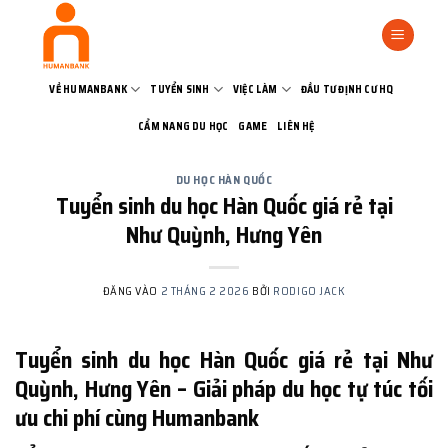
Bỏ
qua
nội
dung
VỀ HUMANBANK
TUYỂN SINH
VIỆC LÀM
ĐẦU TƯ ĐỊNH CƯ HQ
CẨM NANG DU HỌC
GAME
LIÊN HỆ
DU HỌC HÀN QUỐC
Tuyển sinh du học Hàn Quốc giá rẻ tại
Như Quỳnh, Hưng Yên
ĐĂNG VÀO
2 THÁNG 2 2026
BỞI
RODIGO JACK
Tuyển sinh du học Hàn Quốc giá rẻ tại Như
Quỳnh, Hưng Yên – Giải pháp du học tự túc tối
ưu chi phí cùng Humanbank