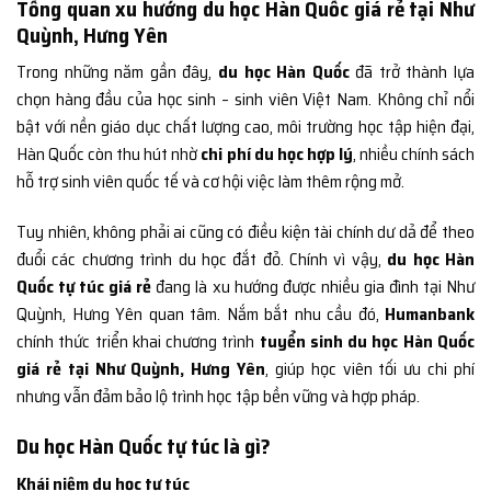
Tổng quan xu hướng du học Hàn Quốc giá rẻ tại Như
Quỳnh, Hưng Yên
Trong những năm gần đây,
du học Hàn Quốc
đã trở thành lựa
chọn hàng đầu của học sinh – sinh viên Việt Nam. Không chỉ nổi
bật với nền giáo dục chất lượng cao, môi trường học tập hiện đại,
Hàn Quốc còn thu hút nhờ
chi phí du học hợp lý
, nhiều chính sách
hỗ trợ sinh viên quốc tế và cơ hội việc làm thêm rộng mở.
Tuy nhiên, không phải ai cũng có điều kiện tài chính dư dả để theo
đuổi các chương trình du học đắt đỏ. Chính vì vậy,
du học Hàn
Quốc tự túc giá rẻ
đang là xu hướng được nhiều gia đình tại Như
Quỳnh, Hưng Yên quan tâm. Nắm bắt nhu cầu đó,
Humanbank
chính thức triển khai chương trình
tuyển sinh du học Hàn Quốc
giá rẻ tại Như Quỳnh, Hưng Yên
, giúp học viên tối ưu chi phí
nhưng vẫn đảm bảo lộ trình học tập bền vững và hợp pháp.
Du học Hàn Quốc tự túc là gì?
Khái niệm du học tự túc