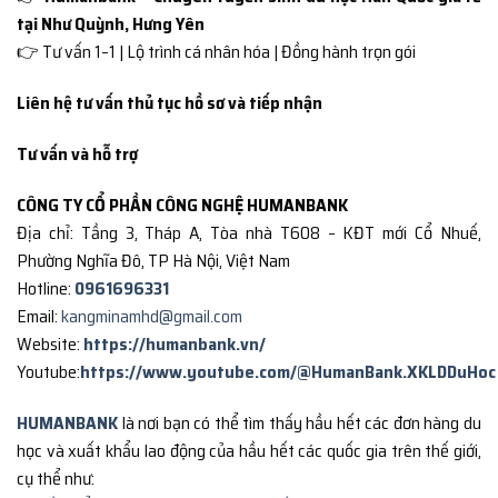
tại Như Quỳnh, Hưng Yên
👉 Tư vấn 1–1 | Lộ trình cá nhân hóa | Đồng hành trọn gói
Liên hệ tư vấn thủ tục hồ sơ và tiếp nhận
Tư vấn và hỗ trợ
CÔNG TY CỔ PHẦN CÔNG NGHỆ HUMANBANK
Địa chỉ: Tầng 3, Tháp A, Tòa nhà T608 – KĐT mới Cổ Nhuế,
Phường Nghĩa Đô, TP Hà Nội, Việt Nam
Hotline:
0961696331
Email:
kangminamhd@gmail.com
Website:
https://humanbank.vn/
Youtube:
https://www.youtube.com/@HumanBank.XKLDDuHoc
HUMANBANK
là nơi bạn có thể tìm thấy hầu hết các đơn hàng du
học và xuất khẩu lao động của hầu hết các quốc gia trên thế giới,
cụ thể như: