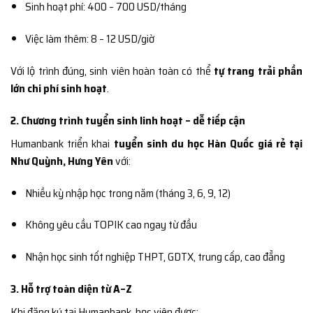
Sinh hoạt phí: 400 – 700 USD/tháng
Việc làm thêm: 8 – 12 USD/giờ
Với lộ trình đúng, sinh viên hoàn toàn có thể
tự trang trải phần
lớn chi phí sinh hoạt
.
2. Chương trình tuyển sinh linh hoạt – dễ tiếp cận
Humanbank triển khai
tuyển sinh du học Hàn Quốc giá rẻ tại
Như Quỳnh, Hưng Yên
với:
Nhiều kỳ nhập học trong năm (tháng 3, 6, 9, 12)
Không yêu cầu TOPIK cao ngay từ đầu
Nhận học sinh tốt nghiệp THPT, GDTX, trung cấp, cao đẳng
3. Hỗ trợ toàn diện từ A–Z
Khi đăng ký tại Humanbank, học viên được: