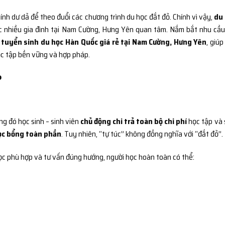
hính dư dả để theo đuổi các chương trình du học đắt đỏ. Chính vì vậy,
du
 nhiều gia đình tại Nam Cường, Hưng Yên quan tâm. Nắm bắt nhu cầu
h
tuyển sinh du học Hàn Quốc giá rẻ tại Nam Cường, Hưng Yên
, giúp
học tập bền vững và hợp pháp.
?
ng đó học sinh – sinh viên
chủ động chi trả toàn bộ chi phí
học tập và 
ọc bổng toàn phần
. Tuy nhiên, “tự túc” không đồng nghĩa với “đắt đỏ”.
ọc phù hợp và tư vấn đúng hướng, người học hoàn toàn có thể: