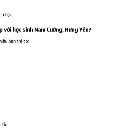
ình học
ợp với học sinh Nam Cường, Hưng Yên?
hiều bạn trẻ có:
 đầu