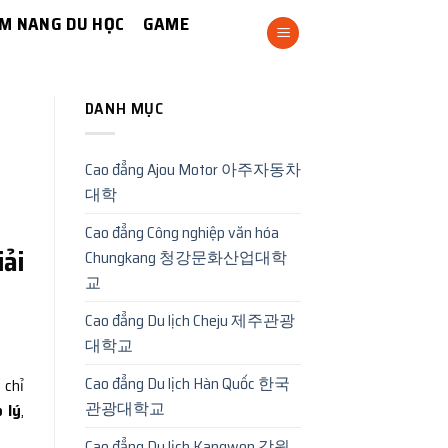
M NANG DU HỌC
GAME
DANH MỤC
Cao đẳng Ajou Motor 아주자동차
대학
Cao đẳng Công nghiệp văn hóa
ải
Chungkang 청강문화산업대학
교
Cao đẳng Du lịch Cheju 제주관광
대학교
Cao đẳng Du lịch Hàn Quốc 한국
 chỉ
관광대학교
 lý
,
Cao đẳng Du lịch Kangwon 강원