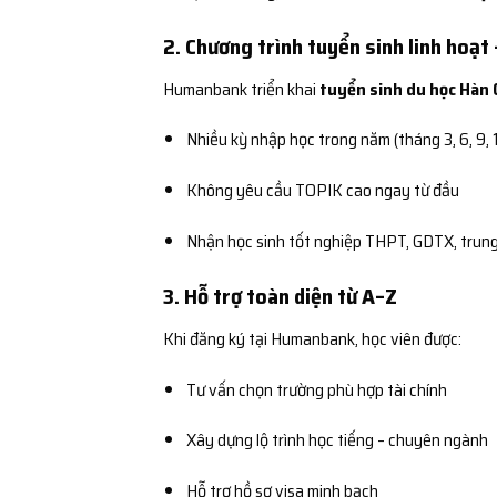
2. Chương trình tuyển sinh linh hoạt 
Humanbank triển khai
tuyển sinh du học Hàn 
Nhiều kỳ nhập học trong năm (tháng 3, 6, 9, 
Không yêu cầu TOPIK cao ngay từ đầu
Nhận học sinh tốt nghiệp THPT, GDTX, trung
3. Hỗ trợ toàn diện từ A–Z
Khi đăng ký tại Humanbank, học viên được:
Tư vấn chọn trường phù hợp tài chính
Xây dựng lộ trình học tiếng – chuyên ngành
Hỗ trợ hồ sơ visa minh bạch