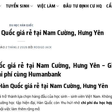
TUYỂN SINH
VIỆC LÀM
ĐẦU TƯ ĐỊNH CƯ HQ
CẨ
DU HỌC HÀN QUỐC
 Quốc giá rẻ tại Nam Cường, Hưng Yên
 VÀO
2 THÁNG 2 2026
BỞI
RODIGO JACK
ốc giá rẻ tại Nam Cường, Hưng Yên – Gi
chi phí cùng Humanbank
Hàn Quốc giá rẻ tại Nam Cường, Hưng Yên
 trở thành lựa chọn hàng đầu của học sinh – sinh viên Việt Nam. Không
trường học tập hiện đại, Hàn Quốc còn thu hút nhờ
chi phí du học hợp
hội việc làm thêm rộng mở.