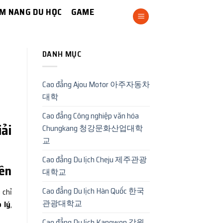
M NANG DU HỌC
GAME
DANH MỤC
Cao đẳng Ajou Motor 아주자동차
대학
Cao đẳng Công nghiệp văn hóa
iải
Chungkang 청강문화산업대학
교
Cao đẳng Du lịch Cheju 제주관광
Yên
대학교
Cao đẳng Du lịch Hàn Quốc 한국
 chỉ
관광대학교
 lý
,
Cao đẳng Du lịch Kangwon 강원