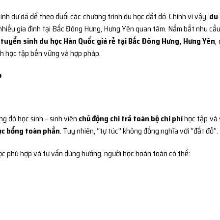
hính dư dả để theo đuổi các chương trình du học đắt đỏ. Chính vì vậy,
du
nhiều gia đình tại Bắc Đông Hưng, Hưng Yên quan tâm. Nắm bắt nhu cầu
h
tuyển sinh du học Hàn Quốc giá rẻ tại Bắc Đông Hưng, Hưng Yên
,
ình học tập bền vững và hợp pháp.
?
ng đó học sinh – sinh viên
chủ động chi trả toàn bộ chi phí
học tập và 
ọc bổng toàn phần
. Tuy nhiên, “tự túc” không đồng nghĩa với “đắt đỏ”.
ọc phù hợp và tư vấn đúng hướng, người học hoàn toàn có thể: