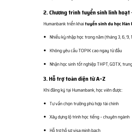
2. Chương trình tuyển sinh linh hoạt 
Humanbank triển khai
tuyển sinh du học Hàn 
Nhiều kỳ nhập học trong năm (tháng 3, 6, 9, 
Không yêu cầu TOPIK cao ngay từ đầu
Nhận học sinh tốt nghiệp THPT, GDTX, trung
3. Hỗ trợ toàn diện từ A–Z
Khi đăng ký tại Humanbank, học viên được:
Tư vấn chọn trường phù hợp tài chính
Xây dựng lộ trình học tiếng – chuyên ngành
Hỗ trợ hồ sơ visa minh bạch