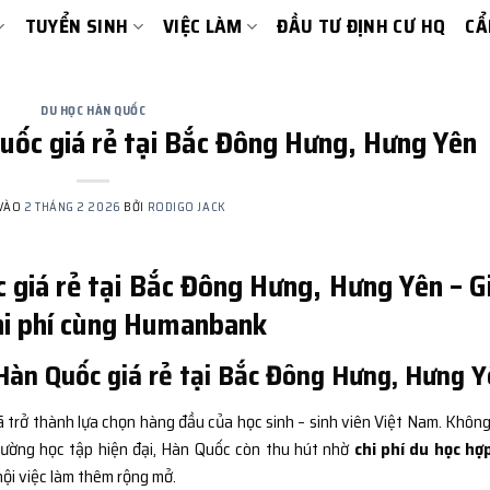
TUYỂN SINH
VIỆC LÀM
ĐẦU TƯ ĐỊNH CƯ HQ
CẨ
DU HỌC HÀN QUỐC
uốc giá rẻ tại Bắc Đông Hưng, Hưng Yên
 VÀO
2 THÁNG 2 2026
BỞI
RODIGO JACK
 giá rẻ tại Bắc Đông Hưng, Hưng Yên – G
chi phí cùng Humanbank
Hàn Quốc giá rẻ tại Bắc Đông Hưng, Hưng 
 trở thành lựa chọn hàng đầu của học sinh – sinh viên Việt Nam. Không
trường học tập hiện đại, Hàn Quốc còn thu hút nhờ
chi phí du học hợp
hội việc làm thêm rộng mở.