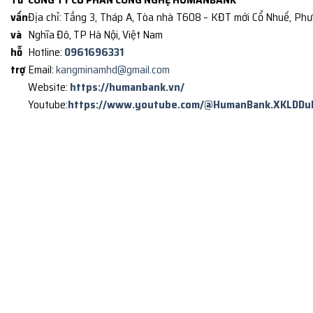
vấn
Địa chỉ: Tầng 3, Tháp A, Tòa nhà T608 – KĐT mới Cổ Nhuế, Ph
và
Nghĩa Đô, TP Hà Nội, Việt Nam
hỗ
Hotline:
0961696331
trợ
Email:
kangminamhd@gmail.com
Website:
https://humanbank.vn/
Youtube:
https://www.youtube.com/@HumanBank.XKLDDu