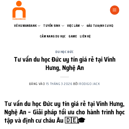
Bỏ
qua
nội
dung
VỀ HUMANBANK
TUYỂN SINH
VIỆC LÀM
ĐẦU TƯ ĐỊNH CƯ HQ
CẨM NANG DU HỌC
GAME
LIÊN HỆ
DU HỌC ĐỨC
Tư vấn du học Đức uy tín giá rẻ tại Vinh
Hưng, Nghệ An
ĐĂNG VÀO
15 THÁNG 3 2026
BỞI
RODIGO JACK
Tư vấn du học Đức uy tín giá rẻ tại Vinh Hưng,
Nghệ An – Giải pháp tối ưu cho hành trình học
tập và định cư châu Âu 🇩🇪🎓