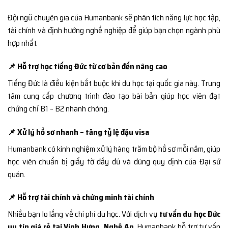
Đội ngũ chuyên gia của Humanbank sẽ phân tích năng lực học tập,
tài chính và định hướng nghề nghiệp để giúp bạn chọn ngành phù
hợp nhất.
📌 Hỗ trợ học tiếng Đức từ cơ bản đến nâng cao
Tiếng Đức là điều kiện bắt buộc khi du học tại quốc gia này. Trung
tâm cung cấp chương trình đào tạo bài bản giúp học viên đạt
chứng chỉ B1 – B2 nhanh chóng.
📌 Xử lý hồ sơ nhanh – tăng tỷ lệ đậu visa
Humanbank có kinh nghiệm xử lý hàng trăm bộ hồ sơ mỗi năm, giúp
học viên chuẩn bị giấy tờ đầy đủ và đúng quy định của Đại sứ
quán.
📌 Hỗ trợ tài chính và chứng minh tài chính
Nhiều bạn lo lắng về chi phí du học. Với dịch vụ
tư vấn du học Đức
uy tín giá rẻ tại Vinh Hưng, Nghệ An
, Humanbank hỗ trợ tư vấn