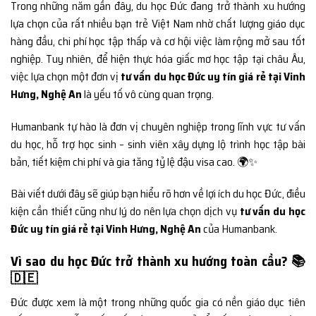
Trong những năm gần đây, du học Đức đang trở thành xu hướng
lựa chọn của rất nhiều bạn trẻ Việt Nam nhờ chất lượng giáo dục
hàng đầu, chi phí học tập thấp và cơ hội việc làm rộng mở sau tốt
nghiệp. Tuy nhiên, để hiện thực hóa giấc mơ học tập tại châu Âu,
việc lựa chọn một đơn vị
tư vấn du học Đức uy tín giá rẻ tại Vinh
Hưng, Nghệ An
là yếu tố vô cùng quan trọng.
Humanbank tự hào là đơn vị chuyên nghiệp trong lĩnh vực tư vấn
du học, hỗ trợ học sinh – sinh viên xây dựng lộ trình học tập bài
bản, tiết kiệm chi phí và gia tăng tỷ lệ đậu visa cao. 🌍✨
Bài viết dưới đây sẽ giúp bạn hiểu rõ hơn về lợi ích du học Đức, điều
kiện cần thiết cũng như lý do nên lựa chọn dịch vụ
tư vấn du học
Đức uy tín giá rẻ tại Vinh Hưng, Nghệ An
của Humanbank.
Vì sao du học Đức trở thành xu hướng toàn cầu? 📚
🇩🇪
Đức được xem là một trong những quốc gia có nền giáo dục tiên