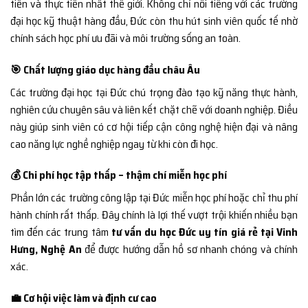
tiến và thực tiễn nhất thế giới. Không chỉ nổi tiếng với các trường
đại học kỹ thuật hàng đầu, Đức còn thu hút sinh viên quốc tế nhờ
chính sách học phí ưu đãi và môi trường sống an toàn.
🎯 Chất lượng giáo dục hàng đầu châu Âu
Các trường đại học tại Đức chú trọng đào tạo kỹ năng thực hành,
nghiên cứu chuyên sâu và liên kết chặt chẽ với doanh nghiệp. Điều
này giúp sinh viên có cơ hội tiếp cận công nghệ hiện đại và nâng
cao năng lực nghề nghiệp ngay từ khi còn đi học.
💰 Chi phí học tập thấp – thậm chí miễn học phí
Phần lớn các trường công lập tại Đức miễn học phí hoặc chỉ thu phí
hành chính rất thấp. Đây chính là lợi thế vượt trội khiến nhiều bạn
tìm đến các trung tâm
tư vấn du học Đức uy tín giá rẻ tại Vinh
Hưng, Nghệ An
để được hướng dẫn hồ sơ nhanh chóng và chính
xác.
💼 Cơ hội việc làm và định cư cao