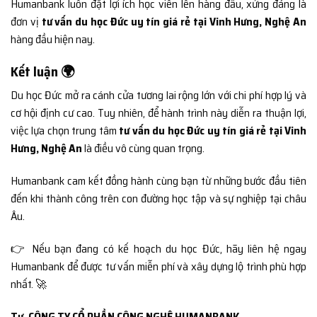
Humanbank luôn đặt lợi ích học viên lên hàng đầu, xứng đáng là
đơn vị
tư vấn du học Đức uy tín giá rẻ tại Vinh Hưng, Nghệ An
hàng đầu hiện nay.
Kết luận 🌍
Du học Đức mở ra cánh cửa tương lai rộng lớn với chi phí hợp lý và
cơ hội định cư cao. Tuy nhiên, để hành trình này diễn ra thuận lợi,
việc lựa chọn trung tâm
tư vấn du học Đức uy tín giá rẻ tại Vinh
Hưng, Nghệ An
là điều vô cùng quan trọng.
Humanbank cam kết đồng hành cùng bạn từ những bước đầu tiên
đến khi thành công trên con đường học tập và sự nghiệp tại châu
Âu.
👉 Nếu bạn đang có kế hoạch du học Đức, hãy liên hệ ngay
Humanbank để được tư vấn miễn phí và xây dựng lộ trình phù hợp
nhất. 🚀
Tư
CÔNG TY CỔ PHẦN CÔNG NGHỆ HUMANBANK