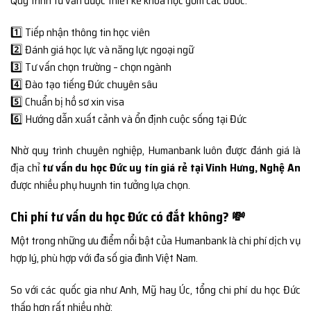
Quy trình tư vấn được thiết kế khoa học gồm các bước:
1️⃣ Tiếp nhận thông tin học viên
2️⃣ Đánh giá học lực và năng lực ngoại ngữ
3️⃣ Tư vấn chọn trường – chọn ngành
4️⃣ Đào tạo tiếng Đức chuyên sâu
5️⃣ Chuẩn bị hồ sơ xin visa
6️⃣ Hướng dẫn xuất cảnh và ổn định cuộc sống tại Đức
Nhờ quy trình chuyên nghiệp, Humanbank luôn được đánh giá là
địa chỉ
tư vấn du học Đức uy tín giá rẻ tại Vinh Hưng, Nghệ An
được nhiều phụ huynh tin tưởng lựa chọn.
Chi phí tư vấn du học Đức có đắt không? 💸
Một trong những ưu điểm nổi bật của Humanbank là chi phí dịch vụ
hợp lý, phù hợp với đa số gia đình Việt Nam.
So với các quốc gia như Anh, Mỹ hay Úc, tổng chi phí du học Đức
thấp hơn rất nhiều nhờ: