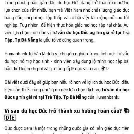
Trong những năm gần đây, du học Đức đang trở thành xu hướng
lựa chọn của rất nhiều bạn trẻ Việt Nam nhờ chất lượng giáo dục
hàng đầu, chi phí học tập thấp và cơ hội việc làm rộng mở sau tốt
nghiệp. Tuy nhiên, để hiện thực hóa giấc mơ học tập tại châu Âu,
việc lựa chọn một đơn vị
tư vấn du học Đức uy tín giá rẻ tại Trà
Tập, Tp Đà Nẵng
là yếu tố vô cùng quan trọng.
Humanbank tự hào là đơn vị chuyên nghiệp trong lĩnh vực tư vấn
du học, hỗ trợ học sinh – sinh viên xây dựng lộ trình học tập bài
bản, tiết kiệm chi phí và gia tăng tỷ lệ đậu visa cao. 🌍✨
Bài viết dưới đây sẽ giúp bạn hiểu rõ hơn về lợi ích du học Đức, điều
kiện cần thiết cũng như lý do nên lựa chọn dịch vụ
tư vấn du học
Đức uy tín giá rẻ tại Trà Tập, Tp Đà Nẵng
của Humanbank.
Vì sao du học Đức trở thành xu hướng toàn cầu? 📚
🇩🇪
Đức được xem là một trong những quốc gia có nền giáo dục tiên