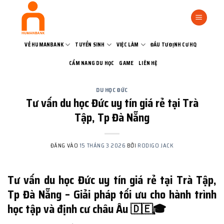
Bỏ
qua
nội
dung
VỀ HUMANBANK
TUYỂN SINH
VIỆC LÀM
ĐẦU TƯ ĐỊNH CƯ HQ
CẨM NANG DU HỌC
GAME
LIÊN HỆ
DU HỌC ĐỨC
Tư vấn du học Đức uy tín giá rẻ tại Trà
Tập, Tp Đà Nẵng
ĐĂNG VÀO
15 THÁNG 3 2026
BỞI
RODIGO JACK
Tư vấn du học Đức uy tín giá rẻ tại Trà Tập,
Tp Đà Nẵng – Giải pháp tối ưu cho hành trình
học tập và định cư châu Âu 🇩🇪🎓