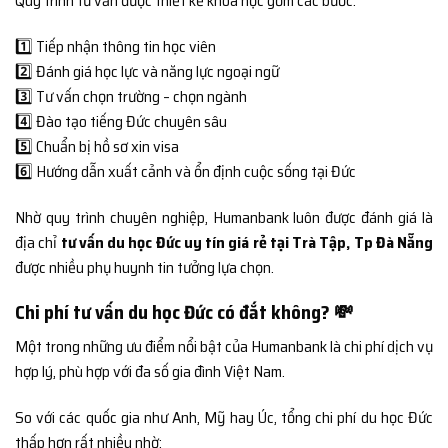
Quy trình tư vấn được thiết kế khoa học gồm các bước:
1️⃣ Tiếp nhận thông tin học viên
2️⃣ Đánh giá học lực và năng lực ngoại ngữ
3️⃣ Tư vấn chọn trường – chọn ngành
4️⃣ Đào tạo tiếng Đức chuyên sâu
5️⃣ Chuẩn bị hồ sơ xin visa
6️⃣ Hướng dẫn xuất cảnh và ổn định cuộc sống tại Đức
Nhờ quy trình chuyên nghiệp, Humanbank luôn được đánh giá là
địa chỉ
tư vấn du học Đức uy tín giá rẻ tại Trà Tập, Tp Đà Nẵng
được nhiều phụ huynh tin tưởng lựa chọn.
Chi phí tư vấn du học Đức có đắt không? 💸
Một trong những ưu điểm nổi bật của Humanbank là chi phí dịch vụ
hợp lý, phù hợp với đa số gia đình Việt Nam.
So với các quốc gia như Anh, Mỹ hay Úc, tổng chi phí du học Đức
thấp hơn rất nhiều nhờ: