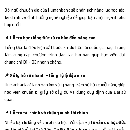
Đội ngũ chuyên gia của Humanbank sẽ phân tích năng lực học tập,
tài chính và định hướng nghề nghiệp để giúp bạn chọn ngành phù
hợp nhất.
📌 Hỗ trợ học tiếng Đức từ cơ bản đến nâng cao
Tiếng Đức là điều kiện bắt buộc khi du học tại quốc gia này. Trung
tâm cung cấp chương trình đào tạo bài bản giúp học viên đạt
chứng chỉ B1 – B2 nhanh chóng.
📌 Xử lý hồ sơ nhanh – tăng tỷ lệ đậu visa
Humanbank có kinh nghiệm xử lý hàng trăm bộ hồ sơ mỗi năm, giúp
học viên chuẩn bị giấy tờ đầy đủ và đúng quy định của Đại sứ
quán.
📌 Hỗ trợ tài chính và chứng minh tài chính
Nhiều bạn lo lắng về chi phí du học. Với dịch vụ
tư vấn du học Đức
uy tín giá rẻ tại Trà Tập, Tp Đà Nẵng
, Humanbank hỗ trợ tư vấn