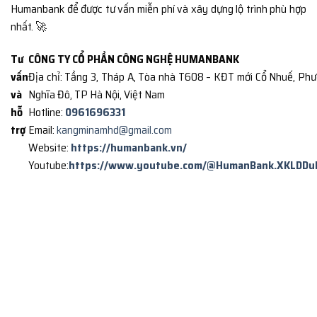
Humanbank để được tư vấn miễn phí và xây dựng lộ trình phù hợp
nhất. 🚀
Tư
CÔNG TY CỔ PHẦN CÔNG NGHỆ HUMANBANK
vấn
Địa chỉ: Tầng 3, Tháp A, Tòa nhà T608 – KĐT mới Cổ Nhuế, Ph
và
Nghĩa Đô, TP Hà Nội, Việt Nam
hỗ
Hotline:
0961696331
trợ
Email:
kangminamhd@gmail.com
Website:
https://humanbank.vn/
Youtube:
https://www.youtube.com/@HumanBank.XKLDDu