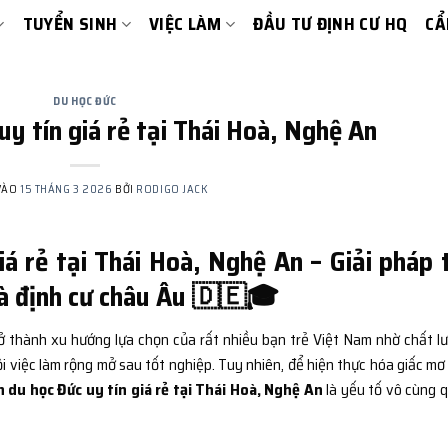
TUYỂN SINH
VIỆC LÀM
ĐẦU TƯ ĐỊNH CƯ HQ
CẨ
DU HỌC ĐỨC
uy tín giá rẻ tại Thái Hoà, Nghệ An
VÀO
15 THÁNG 3 2026
BỞI
RODIGO JACK
iá rẻ tại Thái Hoà, Nghệ An – Giải pháp 
và định cư châu Âu 🇩🇪🎓
 thành xu hướng lựa chọn của rất nhiều bạn trẻ Việt Nam nhờ chất l
ội việc làm rộng mở sau tốt nghiệp. Tuy nhiên, để hiện thực hóa giấc mơ
n du học Đức uy tín giá rẻ tại Thái Hoà, Nghệ An
là yếu tố vô cùng 