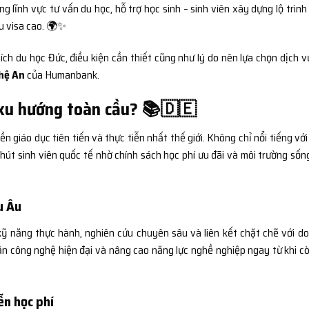
 lĩnh vực tư vấn du học, hỗ trợ học sinh – sinh viên xây dựng lộ trình
ậu visa cao. 🌍✨
i ích du học Đức, điều kiện cần thiết cũng như lý do nên lựa chọn dịch 
ghệ An
của Humanbank.
 xu hướng toàn cầu? 📚🇩🇪
 giáo dục tiên tiến và thực tiễn nhất thế giới. Không chỉ nổi tiếng với
hút sinh viên quốc tế nhờ chính sách học phí ưu đãi và môi trường sốn
u Âu
kỹ năng thực hành, nghiên cứu chuyên sâu và liên kết chặt chẽ với d
cận công nghệ hiện đại và nâng cao năng lực nghề nghiệp ngay từ khi cò
ễn học phí