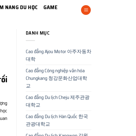
M NANG DU HỌC
GAME
DANH MỤC
Cao đẳng Ajou Motor 아주자동차
대학
Cao đẳng Công nghiệp văn hóa
tối
Chungkang 청강문화산업대학
교
Cao đẳng Du lịch Cheju 제주관광
ượng
대학교
 học
Cao đẳng Du lịch Hàn Quốc 한국
quan
관광대학교
Cao đẳng Du lịch Kangwon 강원