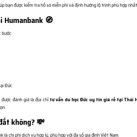
úp bạn được kiểm tra hồ sơ miễn phí và định hướng lộ trình phù hợp nhất
tại Humanbank 🧭
c bước:
tại Đức
được đánh giá là địa chỉ
tư vấn du học Đức uy tín giá rẻ tại Thái 
ọn.
 đắt không? 💸
à chi phí dịch vụ hợp lý, phù hợp với đa số gia đình Việt Nam.