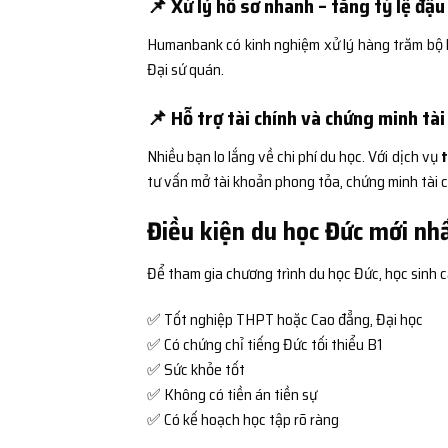
📌 Xử lý hồ sơ nhanh – tăng tỷ lệ đậu
Humanbank có kinh nghiệm xử lý hàng trăm bộ h
Đại sứ quán.
📌 Hỗ trợ tài chính và chứng minh tài
Nhiều bạn lo lắng về chi phí du học. Với dịch vụ
t
tư vấn mở tài khoản phong tỏa, chứng minh tài 
Điều kiện du học Đức mới nh
Để tham gia chương trình du học Đức, học sinh c
✅ Tốt nghiệp THPT hoặc Cao đẳng, Đại học
✅ Có chứng chỉ tiếng Đức tối thiểu B1
✅ Sức khỏe tốt
✅ Không có tiền án tiền sự
✅ Có kế hoạch học tập rõ ràng