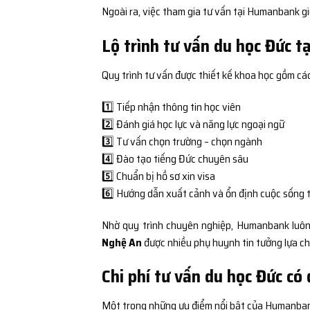
Ngoài ra, việc tham gia tư vấn tại Humanbank gi
Lộ trình tư vấn du học Đức 
Quy trình tư vấn được thiết kế khoa học gồm cá
1️⃣ Tiếp nhận thông tin học viên
2️⃣ Đánh giá học lực và năng lực ngoại ngữ
3️⃣ Tư vấn chọn trường – chọn ngành
4️⃣ Đào tạo tiếng Đức chuyên sâu
5️⃣ Chuẩn bị hồ sơ xin visa
6️⃣ Hướng dẫn xuất cảnh và ổn định cuộc sống 
Nhờ quy trình chuyên nghiệp, Humanbank luôn 
Nghệ An
được nhiều phụ huynh tin tưởng lựa ch
Chi phí tư vấn du học Đức có
Một trong những ưu điểm nổi bật của Humanbank l