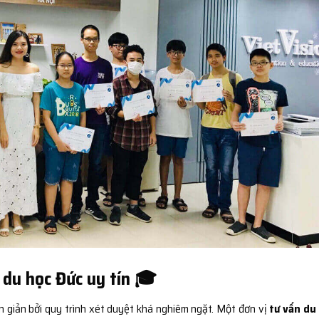
 du học Đức uy tín 🎓
n giản bởi quy trình xét duyệt khá nghiêm ngặt. Một đơn vị
tư vấn du