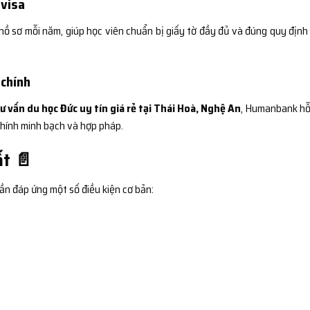
 visa
ồ sơ mỗi năm, giúp học viên chuẩn bị giấy tờ đầy đủ và đúng quy định
 chính
ư vấn du học Đức uy tín giá rẻ tại Thái Hoà, Nghệ An
, Humanbank hỗ
chính minh bạch và hợp pháp.
ất 📄
ần đáp ứng một số điều kiện cơ bản: