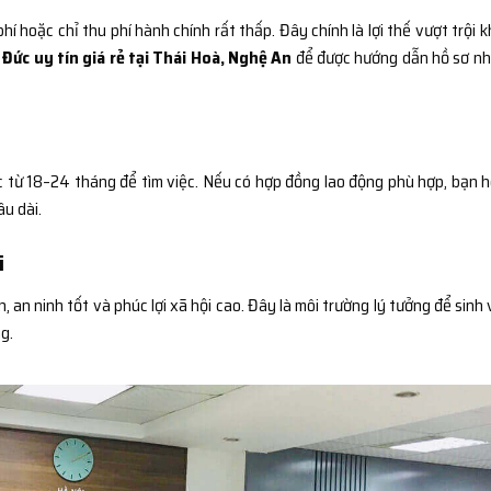
í hoặc chỉ thu phí hành chính rất thấp. Đây chính là lợi thế vượt trội k
 Đức uy tín giá rẻ tại Thái Hoà, Nghệ An
để được hướng dẫn hồ sơ n
ức từ 18–24 tháng để tìm việc. Nếu có hợp đồng lao động phù hợp, bạn 
âu dài.
i
, an ninh tốt và phúc lợi xã hội cao. Đây là môi trường lý tưởng để sinh 
g.