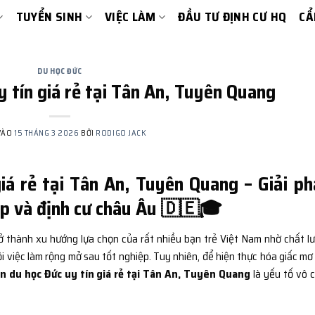
TUYỂN SINH
VIỆC LÀM
ĐẦU TƯ ĐỊNH CƯ HQ
CẨ
DU HỌC ĐỨC
y tín giá rẻ tại Tân An, Tuyên Quang
VÀO
15 THÁNG 3 2026
BỞI
RODIGO JACK
iá rẻ tại Tân An, Tuyên Quang – Giải p
tập và định cư châu Âu 🇩🇪🎓
 thành xu hướng lựa chọn của rất nhiều bạn trẻ Việt Nam nhờ chất l
ội việc làm rộng mở sau tốt nghiệp. Tuy nhiên, để hiện thực hóa giấc mơ
ấn du học Đức uy tín giá rẻ tại Tân An, Tuyên Quang
là yếu tố vô 