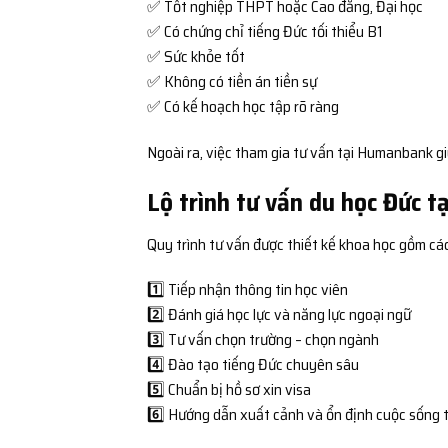
✅ Tốt nghiệp THPT hoặc Cao đẳng, Đại học
✅ Có chứng chỉ tiếng Đức tối thiểu B1
✅ Sức khỏe tốt
✅ Không có tiền án tiền sự
✅ Có kế hoạch học tập rõ ràng
Ngoài ra, việc tham gia tư vấn tại Humanbank gi
Lộ trình tư vấn du học Đức 
Quy trình tư vấn được thiết kế khoa học gồm cá
1️⃣ Tiếp nhận thông tin học viên
2️⃣ Đánh giá học lực và năng lực ngoại ngữ
3️⃣ Tư vấn chọn trường – chọn ngành
4️⃣ Đào tạo tiếng Đức chuyên sâu
5️⃣ Chuẩn bị hồ sơ xin visa
6️⃣ Hướng dẫn xuất cảnh và ổn định cuộc sống 