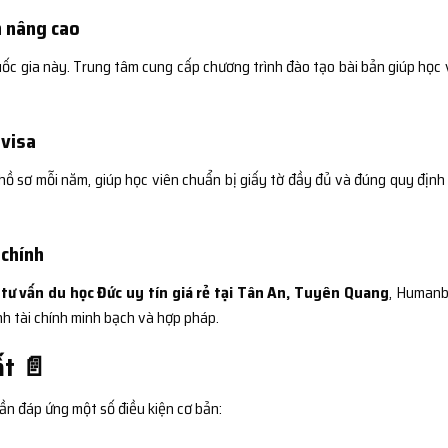
n nâng cao
quốc gia này. Trung tâm cung cấp chương trình đào tạo bài bản giúp học 
 visa
ồ sơ mỗi năm, giúp học viên chuẩn bị giấy tờ đầy đủ và đúng quy định
 chính
ụ
tư vấn du học Đức uy tín giá rẻ tại Tân An, Tuyên Quang
, Human
nh tài chính minh bạch và hợp pháp.
ất 📄
ần đáp ứng một số điều kiện cơ bản: