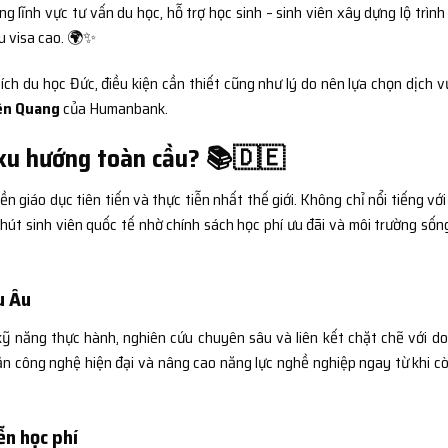
 lĩnh vực tư vấn du học, hỗ trợ học sinh – sinh viên xây dựng lộ trình
ậu visa cao. 🌍✨
i ích du học Đức, điều kiện cần thiết cũng như lý do nên lựa chọn dịch 
yên Quang
của Humanbank.
 xu hướng toàn cầu? 📚🇩🇪
 giáo dục tiên tiến và thực tiễn nhất thế giới. Không chỉ nổi tiếng với
hút sinh viên quốc tế nhờ chính sách học phí ưu đãi và môi trường sốn
u Âu
kỹ năng thực hành, nghiên cứu chuyên sâu và liên kết chặt chẽ với d
cận công nghệ hiện đại và nâng cao năng lực nghề nghiệp ngay từ khi cò
ễn học phí