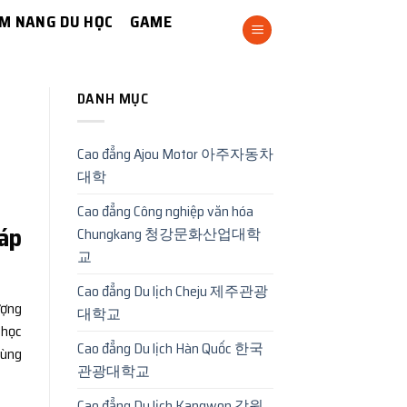
M NANG DU HỌC
GAME
DANH MỤC
Cao đẳng Ajou Motor 아주자동차
대학
Cao đẳng Công nghiệp văn hóa
háp
Chungkang 청강문화산업대학
교
Cao đẳng Du lịch Cheju 제주관광
ượng
대학교
 học
Cao đẳng Du lịch Hàn Quốc 한국
cùng
관광대학교
Cao đẳng Du lịch Kangwon 강원