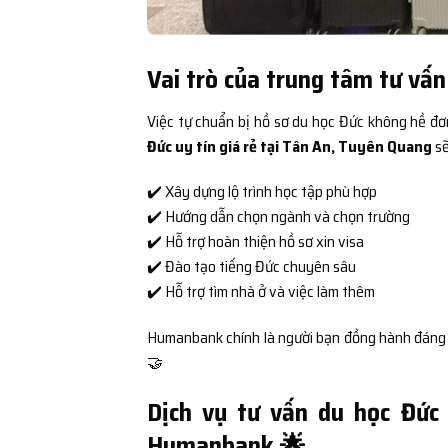
Vai trò của trung tâm tư vấn
Việc tự chuẩn bị hồ sơ du học Đức không hề đơ
Đức uy tín giá rẻ tại Tân An, Tuyên Quang
sẽ
✔️ Xây dựng lộ trình học tập phù hợp
✔️ Hướng dẫn chọn ngành và chọn trường
✔️ Hỗ trợ hoàn thiện hồ sơ xin visa
✔️ Đào tạo tiếng Đức chuyên sâu
✔️ Hỗ trợ tìm nhà ở và việc làm thêm
Humanbank chính là người bạn đồng hành đáng tin
🤝
Dịch vụ tư vấn du học Đức 
Humanbank 🌟