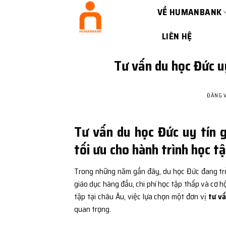
Bỏ
VỀ HUMANBANK
qua
nội
LIÊN HỆ
dung
Tư vấn du học Đức u
ĐĂNG 
Tư vấn du học Đức uy tín g
tối ưu cho hành trình học 
Trong những năm gần đây, du học Đức đang trở
giáo dục hàng đầu, chi phí học tập thấp và cơ h
tập tại châu Âu, việc lựa chọn một đơn vị
tư v
quan trọng.