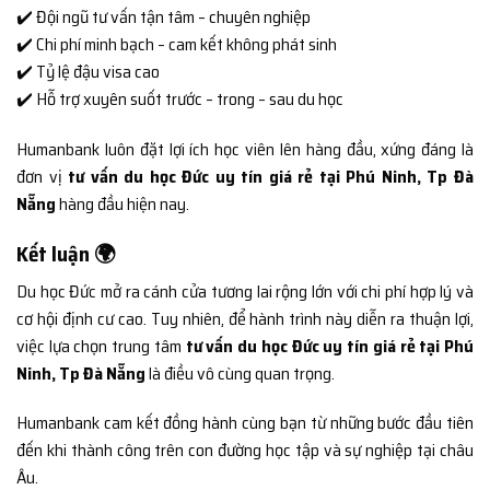
✔️ Đội ngũ tư vấn tận tâm – chuyên nghiệp
✔️ Chi phí minh bạch – cam kết không phát sinh
✔️ Tỷ lệ đậu visa cao
✔️ Hỗ trợ xuyên suốt trước – trong – sau du học
Humanbank luôn đặt lợi ích học viên lên hàng đầu, xứng đáng là
đơn vị
tư vấn du học Đức uy tín giá rẻ tại Phú Ninh, Tp Đà
Nẵng
hàng đầu hiện nay.
Kết luận 🌍
Du học Đức mở ra cánh cửa tương lai rộng lớn với chi phí hợp lý và
cơ hội định cư cao. Tuy nhiên, để hành trình này diễn ra thuận lợi,
việc lựa chọn trung tâm
tư vấn du học Đức uy tín giá rẻ tại Phú
Ninh, Tp Đà Nẵng
là điều vô cùng quan trọng.
Humanbank cam kết đồng hành cùng bạn từ những bước đầu tiên
đến khi thành công trên con đường học tập và sự nghiệp tại châu
Âu.