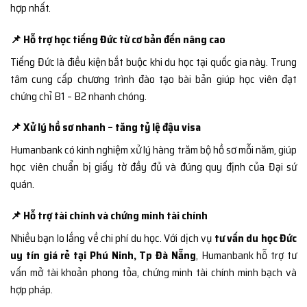
hợp nhất.
📌 Hỗ trợ học tiếng Đức từ cơ bản đến nâng cao
Tiếng Đức là điều kiện bắt buộc khi du học tại quốc gia này. Trung
tâm cung cấp chương trình đào tạo bài bản giúp học viên đạt
chứng chỉ B1 – B2 nhanh chóng.
📌 Xử lý hồ sơ nhanh – tăng tỷ lệ đậu visa
Humanbank có kinh nghiệm xử lý hàng trăm bộ hồ sơ mỗi năm, giúp
học viên chuẩn bị giấy tờ đầy đủ và đúng quy định của Đại sứ
quán.
📌 Hỗ trợ tài chính và chứng minh tài chính
Nhiều bạn lo lắng về chi phí du học. Với dịch vụ
tư vấn du học Đức
uy tín giá rẻ tại Phú Ninh, Tp Đà Nẵng
, Humanbank hỗ trợ tư
vấn mở tài khoản phong tỏa, chứng minh tài chính minh bạch và
hợp pháp.