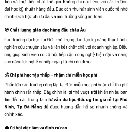
tiến và thực tiễn nhất thế giới. Không chỉ nổi tiếng với các trường
đại học kỹ thuật hàng đầu, Đức còn thu hút sinh viên quốc tế nhờ
chính sách học phí ưu đãi và môi trường sống an toàn.
🎯 Chất lượng giáo dục hàng đầu châu Âu
Các trường đại học tại Đức chú trọng đào tạo kỹ năng thực hành,
nghiên cứu chuyên sâu và liên kết chặt chẽ với doanh nghiệp. Điều
này giúp sinh viên có cơ hội tiếp cận công nghệ hiện đại và nâng
cao năng lực nghề nghiệp ngay từ khi còn đi học.
💰 Chi phí học tập thấp – thậm chí miễn học phí
Phần lớn các trường công lập tại Đức miễn học phí hoặc chỉ thu phí
hành chính rất thấp. Đây chính là lợi thế vượt trội khiến nhiều bạn
tìm đến các trung tâm
tư vấn du học Đức uy tín giá rẻ tại Phú
Ninh, Tp Đà Nẵng
để được hướng dẫn hồ sơ nhanh chóng và
chính xác.
💼 Cơ hội việc làm và định cư cao