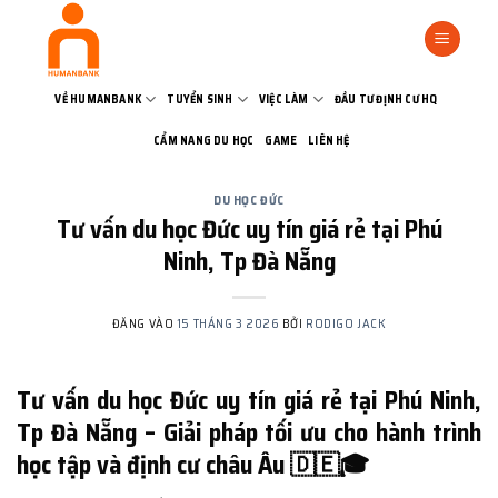
Bỏ
qua
nội
dung
VỀ HUMANBANK
TUYỂN SINH
VIỆC LÀM
ĐẦU TƯ ĐỊNH CƯ HQ
CẨM NANG DU HỌC
GAME
LIÊN HỆ
DU HỌC ĐỨC
Tư vấn du học Đức uy tín giá rẻ tại Phú
Ninh, Tp Đà Nẵng
ĐĂNG VÀO
15 THÁNG 3 2026
BỞI
RODIGO JACK
Tư vấn du học Đức uy tín giá rẻ tại Phú Ninh,
Tp Đà Nẵng – Giải pháp tối ưu cho hành trình
học tập và định cư châu Âu 🇩🇪🎓