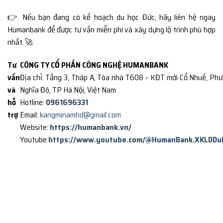
👉 Nếu bạn đang có kế hoạch du học Đức, hãy liên hệ ngay
Humanbank để được tư vấn miễn phí và xây dựng lộ trình phù hợp
nhất. 🚀
Tư
CÔNG TY CỔ PHẦN CÔNG NGHỆ HUMANBANK
vấn
Địa chỉ: Tầng 3, Tháp A, Tòa nhà T608 – KĐT mới Cổ Nhuế, Ph
và
Nghĩa Đô, TP Hà Nội, Việt Nam
hỗ
Hotline:
0961696331
trợ
Email:
kangminamhd@gmail.com
Website:
https://humanbank.vn/
Youtube:
https://www.youtube.com/@HumanBank.XKLDDu