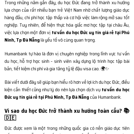
Trong những năm gần đây, du học Đức đang trở thành xu hướng
lựa chọn của rất nhiều bạn trẻ Việt Nam nhờ chất lượng giáo dục
hàng đầu, chi phí học tập thấp và cơ hội việc làm rộng mở sau tốt
nghiệp. Tuy nhiên, để hiện thực hóa giấc mơ học tập tại châu Âu,
việc lựa chọn một đơn vị
tư vấn du học Đức uy tín giá rẻ tại Phú
Ninh, Tp Đà Nẵng
là yếu tố vô cùng quan trọng.
Humanbank tự hào là đơn vị chuyên nghiệp trong lĩnh vực tư vấn
du học, hỗ trợ học sinh – sinh viên xây dựng lộ trình học tập bài
bản, tiết kiệm chi phí và gia tăng tỷ lệ đậu visa cao. 🌍✨
Bài viết dưới đây sẽ giúp bạn hiểu rõ hơn về lợi ích du học Đức, điều
kiện cần thiết cũng như lý do nên lựa chọn dịch vụ
tư vấn du học
Đức uy tín giá rẻ tại Phú Ninh, Tp Đà Nẵng
của Humanbank.
Vì sao du học Đức trở thành xu hướng toàn cầu? 📚
🇩🇪
Đức được xem là một trong những quốc gia có nền giáo dục tiên