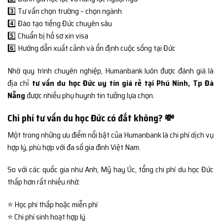
3️⃣ Tư vấn chọn trường – chọn ngành
4️⃣ Đào tạo tiếng Đức chuyên sâu
5️⃣ Chuẩn bị hồ sơ xin visa
6️⃣ Hướng dẫn xuất cảnh và ổn định cuộc sống tại Đức
Nhờ quy trình chuyên nghiệp, Humanbank luôn được đánh giá là
địa chỉ
tư vấn du học Đức uy tín giá rẻ tại Phú Ninh, Tp Đà
Nẵng
được nhiều phụ huynh tin tưởng lựa chọn.
Chi phí tư vấn du học Đức có đắt không? 💸
Một trong những ưu điểm nổi bật của Humanbank là chi phí dịch vụ
hợp lý, phù hợp với đa số gia đình Việt Nam.
So với các quốc gia như Anh, Mỹ hay Úc, tổng chi phí du học Đức
thấp hơn rất nhiều nhờ:
⭐ Học phí thấp hoặc miễn phí
⭐ Chi phí sinh hoạt hợp lý