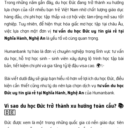
Trong những năm gần đây, du học Đức đang trở thành xu hướng
lựa chọn của rất nhiều bạn trẻ Việt Nam nhờ chất lượng giáo dục
hàng đầu, chi phí học tập thấp và cơ hội việc làm rộng mở sau tốt
nghiệp. Tuy nhiên, để hiện thực hóa giấc mơ học tập tại châu Âu,
việc lựa chọn một đơn vị
tư vấn du học Đức uy tín giá rẻ tại
Nghĩa Hành, Nghệ An
là yếu tố vô cùng quan trọng.
Humanbank tự hào là đơn vị chuyên nghiệp trong lĩnh vực tư vấn
du học, hỗ trợ học sinh – sinh viên xây dựng lộ trình học tập bài
bản, tiết kiệm chi phí và gia tăng tỷ lệ đậu visa cao. 🌍✨
Bài viết dưới đây sẽ giúp bạn hiểu rõ hơn về lợi ích du học Đức, điều
kiện cần thiết cũng như lý do nên lựa chọn dịch vụ
tư vấn du học
Đức uy tín giá rẻ tại Nghĩa Hành, Nghệ An
của Humanbank.
Vì sao du học Đức trở thành xu hướng toàn cầu? 📚
🇩🇪
Đức được xem là một trong những quốc gia có nền giáo dục tiên