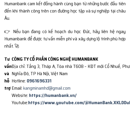
Humanbank cam kết đồng hành cùng bạn từ những bước đầu tiên
đến khi thành công trên con đường học tập và sự nghiệp tại châu
Âu.
👉 Nếu bạn đang có kế hoạch du học Đức, hãy liên hệ ngay
Humanbank để được tư vấn miễn phí và xây dựng lộ trình phù hợp
nhất. 🚀
Tư
CÔNG TY CỔ PHẦN CÔNG NGHỆ HUMANBANK
vấn
Địa chỉ: Tầng 3, Tháp A, Tòa nhà T608 – KĐT mới Cổ Nhuế, Ph
và
Nghĩa Đô, TP Hà Nội, Việt Nam
hỗ
Hotline:
0961696331
trợ
Email:
kangminamhd@gmail.com
Website:
https://humanbank.vn/
Youtube:
https://www.youtube.com/@HumanBank.XKLDDu