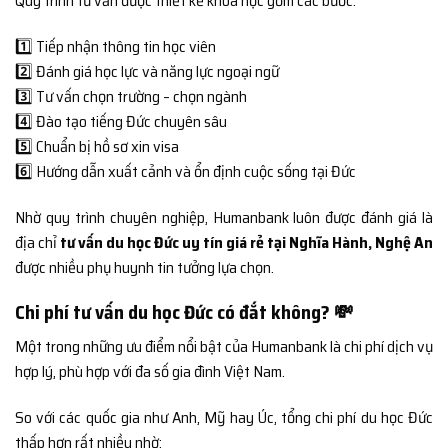
Quy trình tư vấn được thiết kế khoa học gồm các bước:
1️⃣ Tiếp nhận thông tin học viên
2️⃣ Đánh giá học lực và năng lực ngoại ngữ
3️⃣ Tư vấn chọn trường – chọn ngành
4️⃣ Đào tạo tiếng Đức chuyên sâu
5️⃣ Chuẩn bị hồ sơ xin visa
6️⃣ Hướng dẫn xuất cảnh và ổn định cuộc sống tại Đức
Nhờ quy trình chuyên nghiệp, Humanbank luôn được đánh giá là
địa chỉ
tư vấn du học Đức uy tín giá rẻ tại Nghĩa Hành, Nghệ An
được nhiều phụ huynh tin tưởng lựa chọn.
Chi phí tư vấn du học Đức có đắt không? 💸
Một trong những ưu điểm nổi bật của Humanbank là chi phí dịch vụ
hợp lý, phù hợp với đa số gia đình Việt Nam.
So với các quốc gia như Anh, Mỹ hay Úc, tổng chi phí du học Đức
thấp hơn rất nhiều nhờ: