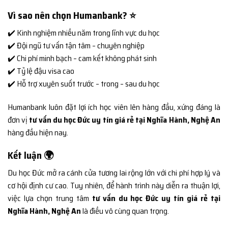
Vì sao nên chọn Humanbank? ⭐
✔️ Kinh nghiệm nhiều năm trong lĩnh vực du học
✔️ Đội ngũ tư vấn tận tâm – chuyên nghiệp
✔️ Chi phí minh bạch – cam kết không phát sinh
✔️ Tỷ lệ đậu visa cao
✔️ Hỗ trợ xuyên suốt trước – trong – sau du học
Humanbank luôn đặt lợi ích học viên lên hàng đầu, xứng đáng là
đơn vị
tư vấn du học Đức uy tín giá rẻ tại Nghĩa Hành, Nghệ An
hàng đầu hiện nay.
Kết luận 🌍
Du học Đức mở ra cánh cửa tương lai rộng lớn với chi phí hợp lý và
cơ hội định cư cao. Tuy nhiên, để hành trình này diễn ra thuận lợi,
việc lựa chọn trung tâm
tư vấn du học Đức uy tín giá rẻ tại
Nghĩa Hành, Nghệ An
là điều vô cùng quan trọng.