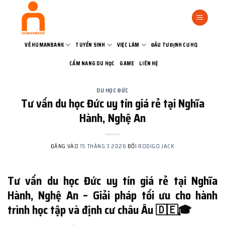
Bỏ
qua
nội
dung
VỀ HUMANBANK
TUYỂN SINH
VIỆC LÀM
ĐẦU TƯ ĐỊNH CƯ HQ
CẨM NANG DU HỌC
GAME
LIÊN HỆ
DU HỌC ĐỨC
Tư vấn du học Đức uy tín giá rẻ tại Nghĩa
Hành, Nghệ An
ĐĂNG VÀO
15 THÁNG 3 2026
BỞI
RODIGO JACK
Tư vấn du học Đức uy tín giá rẻ tại Nghĩa
Hành, Nghệ An – Giải pháp tối ưu cho hành
trình học tập và định cư châu Âu 🇩🇪🎓