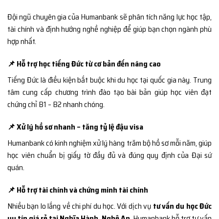
Đội ngũ chuyên gia của Humanbank sẽ phân tích năng lực học tập,
tài chính và định hướng nghề nghiệp để giúp bạn chọn ngành phù
hợp nhất.
📌 Hỗ trợ học tiếng Đức từ cơ bản đến nâng cao
Tiếng Đức là điều kiện bắt buộc khi du học tại quốc gia này. Trung
tâm cung cấp chương trình đào tạo bài bản giúp học viên đạt
chứng chỉ B1 – B2 nhanh chóng.
📌 Xử lý hồ sơ nhanh – tăng tỷ lệ đậu visa
Humanbank có kinh nghiệm xử lý hàng trăm bộ hồ sơ mỗi năm, giúp
học viên chuẩn bị giấy tờ đầy đủ và đúng quy định của Đại sứ
quán.
📌 Hỗ trợ tài chính và chứng minh tài chính
Nhiều bạn lo lắng về chi phí du học. Với dịch vụ
tư vấn du học Đức
uy tín giá rẻ tại Nghĩa Hành, Nghệ An
, Humanbank hỗ trợ tư vấn