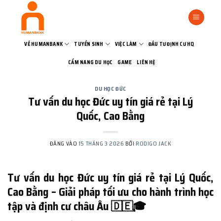
Bỏ
qua
nội
dung
VỀ HUMANBANK
TUYỂN SINH
VIỆC LÀM
ĐẦU TƯ ĐỊNH CƯ HQ
CẨM NANG DU HỌC
GAME
LIÊN HỆ
DU HỌC ĐỨC
Tư vấn du học Đức uy tín giá rẻ tại Lý
Quốc, Cao Bằng
ĐĂNG VÀO
15 THÁNG 3 2026
BỞI
RODIGO JACK
Tư vấn du học Đức uy tín giá rẻ tại Lý Quốc,
Cao Bằng – Giải pháp tối ưu cho hành trình học
tập và định cư châu Âu 🇩🇪🎓