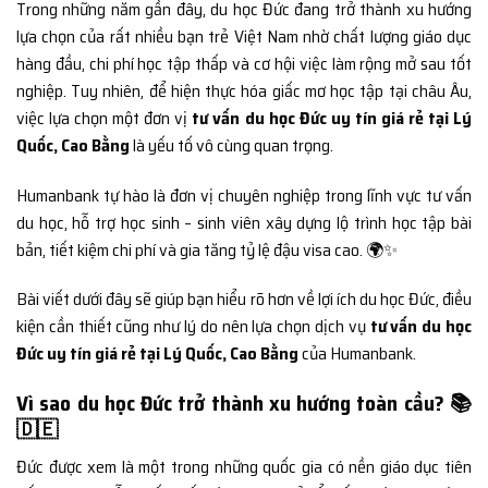
Trong những năm gần đây, du học Đức đang trở thành xu hướng
lựa chọn của rất nhiều bạn trẻ Việt Nam nhờ chất lượng giáo dục
hàng đầu, chi phí học tập thấp và cơ hội việc làm rộng mở sau tốt
nghiệp. Tuy nhiên, để hiện thực hóa giấc mơ học tập tại châu Âu,
việc lựa chọn một đơn vị
tư vấn du học Đức uy tín giá rẻ tại Lý
Quốc, Cao Bằng
là yếu tố vô cùng quan trọng.
Humanbank tự hào là đơn vị chuyên nghiệp trong lĩnh vực tư vấn
du học, hỗ trợ học sinh – sinh viên xây dựng lộ trình học tập bài
bản, tiết kiệm chi phí và gia tăng tỷ lệ đậu visa cao. 🌍✨
Bài viết dưới đây sẽ giúp bạn hiểu rõ hơn về lợi ích du học Đức, điều
kiện cần thiết cũng như lý do nên lựa chọn dịch vụ
tư vấn du học
Đức uy tín giá rẻ tại Lý Quốc, Cao Bằng
của Humanbank.
Vì sao du học Đức trở thành xu hướng toàn cầu? 📚
🇩🇪
Đức được xem là một trong những quốc gia có nền giáo dục tiên