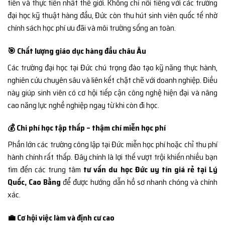
tiến và thực tiễn nhất thế giới. Không chỉ nổi tiếng với các trường
đại học kỹ thuật hàng đầu, Đức còn thu hút sinh viên quốc tế nhờ
chính sách học phí ưu đãi và môi trường sống an toàn.
🎯 Chất lượng giáo dục hàng đầu châu Âu
Các trường đại học tại Đức chú trọng đào tạo kỹ năng thực hành,
nghiên cứu chuyên sâu và liên kết chặt chẽ với doanh nghiệp. Điều
này giúp sinh viên có cơ hội tiếp cận công nghệ hiện đại và nâng
cao năng lực nghề nghiệp ngay từ khi còn đi học.
💰 Chi phí học tập thấp – thậm chí miễn học phí
Phần lớn các trường công lập tại Đức miễn học phí hoặc chỉ thu phí
hành chính rất thấp. Đây chính là lợi thế vượt trội khiến nhiều bạn
tìm đến các trung tâm
tư vấn du học Đức uy tín giá rẻ tại Lý
Quốc, Cao Bằng
để được hướng dẫn hồ sơ nhanh chóng và chính
xác.
💼 Cơ hội việc làm và định cư cao