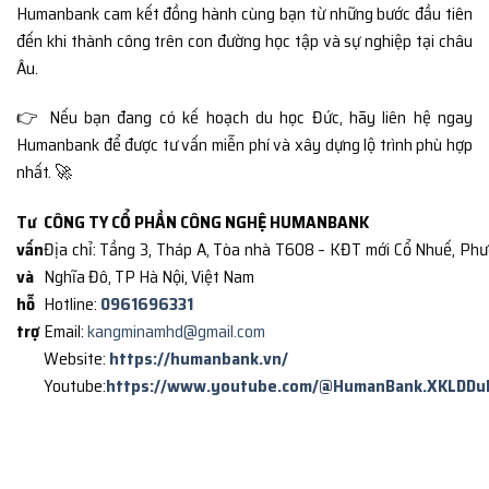
Humanbank cam kết đồng hành cùng bạn từ những bước đầu tiên
đến khi thành công trên con đường học tập và sự nghiệp tại châu
Âu.
👉 Nếu bạn đang có kế hoạch du học Đức, hãy liên hệ ngay
Humanbank để được tư vấn miễn phí và xây dựng lộ trình phù hợp
nhất. 🚀
Tư
CÔNG TY CỔ PHẦN CÔNG NGHỆ HUMANBANK
vấn
Địa chỉ: Tầng 3, Tháp A, Tòa nhà T608 – KĐT mới Cổ Nhuế, Ph
và
Nghĩa Đô, TP Hà Nội, Việt Nam
hỗ
Hotline:
0961696331
trợ
Email:
kangminamhd@gmail.com
Website:
https://humanbank.vn/
Youtube:
https://www.youtube.com/@HumanBank.XKLDDu