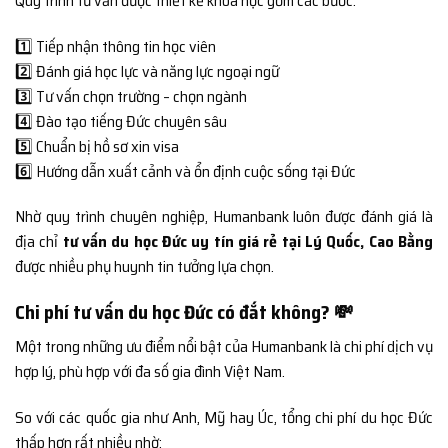
Quy trình tư vấn được thiết kế khoa học gồm các bước:
1️⃣ Tiếp nhận thông tin học viên
2️⃣ Đánh giá học lực và năng lực ngoại ngữ
3️⃣ Tư vấn chọn trường – chọn ngành
4️⃣ Đào tạo tiếng Đức chuyên sâu
5️⃣ Chuẩn bị hồ sơ xin visa
6️⃣ Hướng dẫn xuất cảnh và ổn định cuộc sống tại Đức
Nhờ quy trình chuyên nghiệp, Humanbank luôn được đánh giá là
địa chỉ
tư vấn du học Đức uy tín giá rẻ tại Lý Quốc, Cao Bằng
được nhiều phụ huynh tin tưởng lựa chọn.
Chi phí tư vấn du học Đức có đắt không? 💸
Một trong những ưu điểm nổi bật của Humanbank là chi phí dịch vụ
hợp lý, phù hợp với đa số gia đình Việt Nam.
So với các quốc gia như Anh, Mỹ hay Úc, tổng chi phí du học Đức
thấp hơn rất nhiều nhờ: