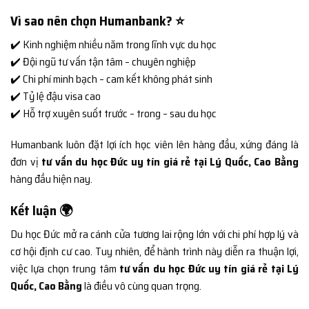
Vì sao nên chọn Humanbank? ⭐
✔️ Kinh nghiệm nhiều năm trong lĩnh vực du học
✔️ Đội ngũ tư vấn tận tâm – chuyên nghiệp
✔️ Chi phí minh bạch – cam kết không phát sinh
✔️ Tỷ lệ đậu visa cao
✔️ Hỗ trợ xuyên suốt trước – trong – sau du học
Humanbank luôn đặt lợi ích học viên lên hàng đầu, xứng đáng là
đơn vị
tư vấn du học Đức uy tín giá rẻ tại Lý Quốc, Cao Bằng
hàng đầu hiện nay.
Kết luận 🌍
Du học Đức mở ra cánh cửa tương lai rộng lớn với chi phí hợp lý và
cơ hội định cư cao. Tuy nhiên, để hành trình này diễn ra thuận lợi,
việc lựa chọn trung tâm
tư vấn du học Đức uy tín giá rẻ tại Lý
Quốc, Cao Bằng
là điều vô cùng quan trọng.