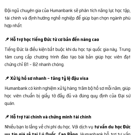
Đội ngũ chuyên gia của Humanbank sẽ phân tích năng lực học tập,
tài chính và định hướng nghề nghiệp để giúp bạn chọn ngành phù
hợp nhất.
📌 Hỗ trợ học tiếng Đức từ cơ bản đến nâng cao
Tiếng Đức là điều kiện bắt buộc khi du học tại quốc gia này. Trung
tâm cung cấp chương trình đào tạo bài bản giúp học viên đạt
chứng chỉ B1 – B2 nhanh chóng.
📌 Xử lý hồ sơ nhanh – tăng tỷ lệ đậu visa
Humanbank có kinh nghiệm xử lý hàng trăm bộ hồ sơ mỗi năm, giúp
học viên chuẩn bị giấy tờ đầy đủ và đúng quy định của Đại sứ
quán.
📌 Hỗ trợ tài chính và chứng minh tài chính
Nhiều bạn lo lắng về chi phí du học. Với dịch vụ
tư vấn du học Đức
uy tín giá rẻ tại Lý Quốc, Cao Bằng
, Humanbank hỗ trợ tư vấn