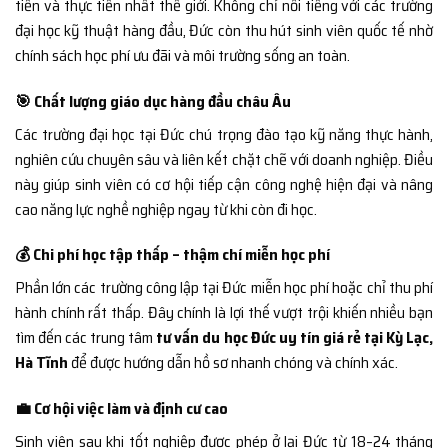
tiến và thực tiễn nhất thế giới. Không chỉ nổi tiếng với các trường
đại học kỹ thuật hàng đầu, Đức còn thu hút sinh viên quốc tế nhờ
chính sách học phí ưu đãi và môi trường sống an toàn.
🎯 Chất lượng giáo dục hàng đầu châu Âu
Các trường đại học tại Đức chú trọng đào tạo kỹ năng thực hành,
nghiên cứu chuyên sâu và liên kết chặt chẽ với doanh nghiệp. Điều
này giúp sinh viên có cơ hội tiếp cận công nghệ hiện đại và nâng
cao năng lực nghề nghiệp ngay từ khi còn đi học.
💰 Chi phí học tập thấp – thậm chí miễn học phí
Phần lớn các trường công lập tại Đức miễn học phí hoặc chỉ thu phí
hành chính rất thấp. Đây chính là lợi thế vượt trội khiến nhiều bạn
tìm đến các trung tâm
tư vấn du học Đức uy tín giá rẻ tại Kỳ Lạc,
Hà Tĩnh
để được hướng dẫn hồ sơ nhanh chóng và chính xác.
💼 Cơ hội việc làm và định cư cao
Sinh viên sau khi tốt nghiệp được phép ở lại Đức từ 18–24 tháng