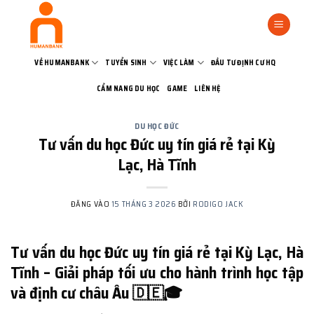
Bỏ
qua
nội
dung
VỀ HUMANBANK
TUYỂN SINH
VIỆC LÀM
ĐẦU TƯ ĐỊNH CƯ HQ
CẨM NANG DU HỌC
GAME
LIÊN HỆ
DU HỌC ĐỨC
Tư vấn du học Đức uy tín giá rẻ tại Kỳ
Lạc, Hà Tĩnh
ĐĂNG VÀO
15 THÁNG 3 2026
BỞI
RODIGO JACK
Tư vấn du học Đức uy tín giá rẻ tại Kỳ Lạc, Hà
Tĩnh – Giải pháp tối ưu cho hành trình học tập
và định cư châu Âu 🇩🇪🎓