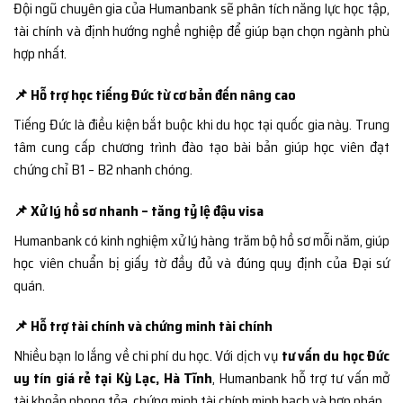
Đội ngũ chuyên gia của Humanbank sẽ phân tích năng lực học tập,
tài chính và định hướng nghề nghiệp để giúp bạn chọn ngành phù
hợp nhất.
📌 Hỗ trợ học tiếng Đức từ cơ bản đến nâng cao
Tiếng Đức là điều kiện bắt buộc khi du học tại quốc gia này. Trung
tâm cung cấp chương trình đào tạo bài bản giúp học viên đạt
chứng chỉ B1 – B2 nhanh chóng.
📌 Xử lý hồ sơ nhanh – tăng tỷ lệ đậu visa
Humanbank có kinh nghiệm xử lý hàng trăm bộ hồ sơ mỗi năm, giúp
học viên chuẩn bị giấy tờ đầy đủ và đúng quy định của Đại sứ
quán.
📌 Hỗ trợ tài chính và chứng minh tài chính
Nhiều bạn lo lắng về chi phí du học. Với dịch vụ
tư vấn du học Đức
uy tín giá rẻ tại Kỳ Lạc, Hà Tĩnh
, Humanbank hỗ trợ tư vấn mở
tài khoản phong tỏa, chứng minh tài chính minh bạch và hợp pháp.