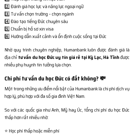
2️⃣ Đánh giá học lực và năng lực ngoại ngữ
3️⃣ Tư vấn chọn trường – chọn ngành
4️⃣ Đào tạo tiếng Đức chuyên sâu
5️⃣ Chuẩn bị hồ sơ xin visa
6️⃣ Hướng dẫn xuất cảnh và ổn định cuộc sống tại Đức
Nhờ quy trình chuyên nghiệp, Humanbank luôn được đánh giá là
địa chỉ
tư vấn du học Đức uy tín giá rẻ tại Kỳ Lạc, Hà Tĩnh
được
nhiều phụ huynh tin tưởng lựa chọn.
Chi phí tư vấn du học Đức có đắt không? 💸
Một trong những ưu điểm nổi bật của Humanbank là chi phí dịch vụ
hợp lý, phù hợp với đa số gia đình Việt Nam.
So với các quốc gia như Anh, Mỹ hay Úc, tổng chi phí du học Đức
thấp hơn rất nhiều nhờ:
⭐ Học phí thấp hoặc miễn phí