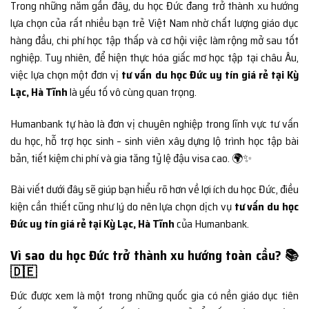
Trong những năm gần đây, du học Đức đang trở thành xu hướng
lựa chọn của rất nhiều bạn trẻ Việt Nam nhờ chất lượng giáo dục
hàng đầu, chi phí học tập thấp và cơ hội việc làm rộng mở sau tốt
nghiệp. Tuy nhiên, để hiện thực hóa giấc mơ học tập tại châu Âu,
việc lựa chọn một đơn vị
tư vấn du học Đức uy tín giá rẻ tại Kỳ
Lạc, Hà Tĩnh
là yếu tố vô cùng quan trọng.
Humanbank tự hào là đơn vị chuyên nghiệp trong lĩnh vực tư vấn
du học, hỗ trợ học sinh – sinh viên xây dựng lộ trình học tập bài
bản, tiết kiệm chi phí và gia tăng tỷ lệ đậu visa cao. 🌍✨
Bài viết dưới đây sẽ giúp bạn hiểu rõ hơn về lợi ích du học Đức, điều
kiện cần thiết cũng như lý do nên lựa chọn dịch vụ
tư vấn du học
Đức uy tín giá rẻ tại Kỳ Lạc, Hà Tĩnh
của Humanbank.
Vì sao du học Đức trở thành xu hướng toàn cầu? 📚
🇩🇪
Đức được xem là một trong những quốc gia có nền giáo dục tiên