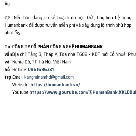
Âu.
👉 Nếu bạn đang có kế hoạch du học Đức, hãy liên hệ ngay
Humanbank để được tư vấn miễn phí và xây dựng lộ trình phù hợp
nhất. 🚀
Tư
CÔNG TY CỔ PHẦN CÔNG NGHỆ HUMANBANK
vấn
Địa chỉ: Tầng 3, Tháp A, Tòa nhà T608 – KĐT mới Cổ Nhuế, Ph
và
Nghĩa Đô, TP Hà Nội, Việt Nam
hỗ
Hotline:
0961696331
trợ
Email:
kangminamhd@gmail.com
Website:
https://humanbank.vn/
Youtube:
https://www.youtube.com/@HumanBank.XKLDDu