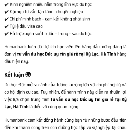
✔️ Kinh nghiệm nhiều năm trong lĩnh vực du học
✔️ Đội ngũ tư vấn tận tâm – chuyên nghiệp
✔️ Chi phí minh bạch – cam kết không phát sinh
✔️ Tỷ lệ đậu visa cao
✔️ Hỗ trợ xuyên suốt trước – trong – sau du học
Humanbank luôn đặt lợi ích học viên lên hàng đầu, xứng đáng là
đơn vị
tư vấn du học Đức uy tín giá rẻ tại Kỳ Lạc, Hà Tĩnh
hàng
đầu hiện nay.
Kết luận 🌍
Du học Đức mở ra cánh cửa tương lai rộng lớn với chi phí hợp lý và
cơ hội định cư cao. Tuy nhiên, để hành trình này diễn ra thuận lợi,
việc lựa chọn trung tâm
tư vấn du học Đức uy tín giá rẻ tại Kỳ
Lạc, Hà Tĩnh
là điều vô cùng quan trọng.
Humanbank cam kết đồng hành cùng bạn từ những bước đầu tiên
đến khi thành công trên con đường học tập và sự nghiệp tại châu