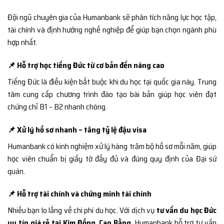
Đội ngũ chuyên gia của Humanbank sẽ phân tích năng lực học tập,
tài chính và định hướng nghề nghiệp để giúp bạn chọn ngành phù
hợp nhất.
📌 Hỗ trợ học tiếng Đức từ cơ bản đến nâng cao
Tiếng Đức là điều kiện bắt buộc khi du học tại quốc gia này. Trung
tâm cung cấp chương trình đào tạo bài bản giúp học viên đạt
chứng chỉ B1 – B2 nhanh chóng.
📌 Xử lý hồ sơ nhanh – tăng tỷ lệ đậu visa
Humanbank có kinh nghiệm xử lý hàng trăm bộ hồ sơ mỗi năm, giúp
học viên chuẩn bị giấy tờ đầy đủ và đúng quy định của Đại sứ
quán.
📌 Hỗ trợ tài chính và chứng minh tài chính
Nhiều bạn lo lắng về chi phí du học. Với dịch vụ
tư vấn du học Đức
uy tín giá rẻ tại Kim Đồng, Cao Bằng
, Humanbank hỗ trợ tư vấn