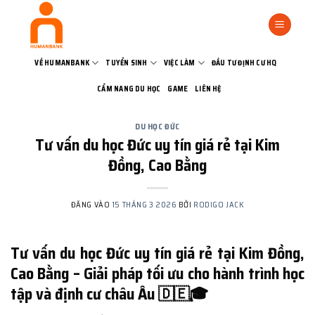
Bỏ
qua
nội
dung
VỀ HUMANBANK
TUYỂN SINH
VIỆC LÀM
ĐẦU TƯ ĐỊNH CƯ HQ
CẨM NANG DU HỌC
GAME
LIÊN HỆ
DU HỌC ĐỨC
Tư vấn du học Đức uy tín giá rẻ tại Kim
Đồng, Cao Bằng
ĐĂNG VÀO
15 THÁNG 3 2026
BỞI
RODIGO JACK
Tư vấn du học Đức uy tín giá rẻ tại Kim Đồng,
Cao Bằng – Giải pháp tối ưu cho hành trình học
tập và định cư châu Âu 🇩🇪🎓