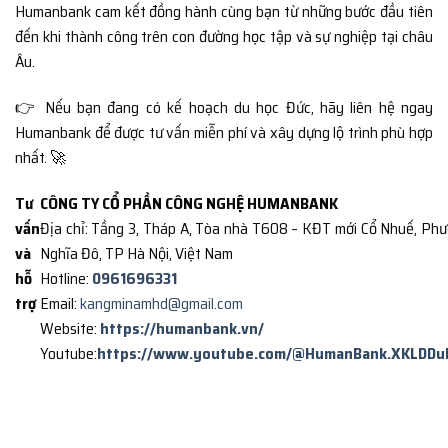
Humanbank cam kết đồng hành cùng bạn từ những bước đầu tiên
đến khi thành công trên con đường học tập và sự nghiệp tại châu
Âu.
👉 Nếu bạn đang có kế hoạch du học Đức, hãy liên hệ ngay
Humanbank để được tư vấn miễn phí và xây dựng lộ trình phù hợp
nhất. 🚀
Tư
CÔNG TY CỔ PHẦN CÔNG NGHỆ HUMANBANK
vấn
Địa chỉ: Tầng 3, Tháp A, Tòa nhà T608 – KĐT mới Cổ Nhuế, Ph
và
Nghĩa Đô, TP Hà Nội, Việt Nam
hỗ
Hotline:
0961696331
trợ
Email:
kangminamhd@gmail.com
Website:
https://humanbank.vn/
Youtube:
https://www.youtube.com/@HumanBank.XKLDDu