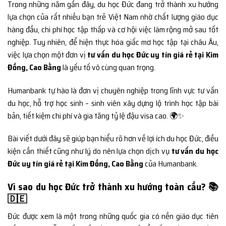
Trong những năm gần đây, du học Đức đang trở thành xu hướng
lựa chọn của rất nhiều bạn trẻ Việt Nam nhờ chất lượng giáo dục
hàng đầu, chi phí học tập thấp và cơ hội việc làm rộng mở sau tốt
nghiệp. Tuy nhiên, để hiện thực hóa giấc mơ học tập tại châu Âu,
việc lựa chọn một đơn vị
tư vấn du học Đức uy tín giá rẻ tại Kim
Đồng, Cao Bằng
là yếu tố vô cùng quan trọng.
Humanbank tự hào là đơn vị chuyên nghiệp trong lĩnh vực tư vấn
du học, hỗ trợ học sinh – sinh viên xây dựng lộ trình học tập bài
bản, tiết kiệm chi phí và gia tăng tỷ lệ đậu visa cao. 🌍✨
Bài viết dưới đây sẽ giúp bạn hiểu rõ hơn về lợi ích du học Đức, điều
kiện cần thiết cũng như lý do nên lựa chọn dịch vụ
tư vấn du học
Đức uy tín giá rẻ tại Kim Đồng, Cao Bằng
của Humanbank.
Vì sao du học Đức trở thành xu hướng toàn cầu? 📚
🇩🇪
Đức được xem là một trong những quốc gia có nền giáo dục tiên