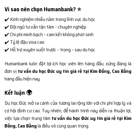
Vì sao nên chọn Humanbank? ⭐
✔️ Kinh nghiệm nhiều năm trong lĩnh vực du học
✔️ Đội ngũ tư vấn tận tâm – chuyên nghiệp
✔️ Chi phí minh bạch – cam kết không phát sinh
✔️ Tỷ lệ đậu visa cao
✔️ Hỗ trợ xuyên suốt trước – trong – sau du học
Humanbank luôn đặt lợi ích học viên lên hàng đầu, xứng đáng là
đơn vị
tư vấn du học Đức uy tín giá rẻ tại Kim Đồng, Cao Bằng
hàng đầu hiện nay.
Kết luận 🌍
Du học Đức mở ra cánh cửa tương lai rộng lớn với chi phí hợp lý và
cơ hội định cư cao. Tuy nhiên, để hành trình này diễn ra thuận lợi,
việc lựa chọn trung tâm
tư vấn du học Đức uy tín giá rẻ tại Kim
Đồng, Cao Bằng
là điều vô cùng quan trọng.