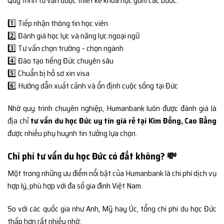
Quy trình tư vấn được thiết kế khoa học gồm các bước:
1️⃣ Tiếp nhận thông tin học viên
2️⃣ Đánh giá học lực và năng lực ngoại ngữ
3️⃣ Tư vấn chọn trường – chọn ngành
4️⃣ Đào tạo tiếng Đức chuyên sâu
5️⃣ Chuẩn bị hồ sơ xin visa
6️⃣ Hướng dẫn xuất cảnh và ổn định cuộc sống tại Đức
Nhờ quy trình chuyên nghiệp, Humanbank luôn được đánh giá là
địa chỉ
tư vấn du học Đức uy tín giá rẻ tại Kim Đồng, Cao Bằng
được nhiều phụ huynh tin tưởng lựa chọn.
Chi phí tư vấn du học Đức có đắt không? 💸
Một trong những ưu điểm nổi bật của Humanbank là chi phí dịch vụ
hợp lý, phù hợp với đa số gia đình Việt Nam.
So với các quốc gia như Anh, Mỹ hay Úc, tổng chi phí du học Đức
thấp hơn rất nhiều nhờ: