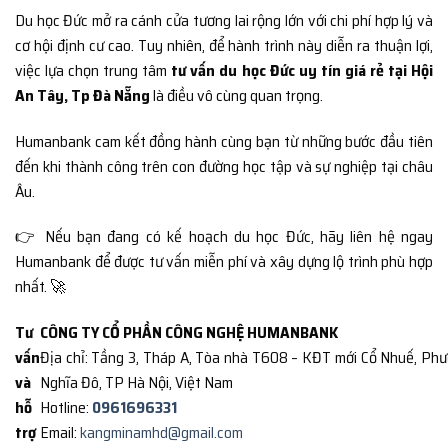
Du học Đức mở ra cánh cửa tương lai rộng lớn với chi phí hợp lý và
cơ hội định cư cao. Tuy nhiên, để hành trình này diễn ra thuận lợi,
việc lựa chọn trung tâm
tư vấn du học Đức uy tín giá rẻ tại Hội
An Tây, Tp Đà Nẵng
là điều vô cùng quan trọng.
Humanbank cam kết đồng hành cùng bạn từ những bước đầu tiên
đến khi thành công trên con đường học tập và sự nghiệp tại châu
Âu.
👉 Nếu bạn đang có kế hoạch du học Đức, hãy liên hệ ngay
Humanbank để được tư vấn miễn phí và xây dựng lộ trình phù hợp
nhất. 🚀
Tư
CÔNG TY CỔ PHẦN CÔNG NGHỆ HUMANBANK
vấn
Địa chỉ: Tầng 3, Tháp A, Tòa nhà T608 – KĐT mới Cổ Nhuế, Ph
và
Nghĩa Đô, TP Hà Nội, Việt Nam
hỗ
Hotline:
0961696331
trợ
Email:
kangminamhd@gmail.com