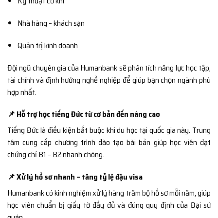
Kỹ thuật cơ khí
Nhà hàng – khách sạn
Quản trị kinh doanh
Đội ngũ chuyên gia của Humanbank sẽ phân tích năng lực học tập,
tài chính và định hướng nghề nghiệp để giúp bạn chọn ngành phù
hợp nhất.
📌 Hỗ trợ học tiếng Đức từ cơ bản đến nâng cao
Tiếng Đức là điều kiện bắt buộc khi du học tại quốc gia này. Trung
tâm cung cấp chương trình đào tạo bài bản giúp học viên đạt
chứng chỉ B1 – B2 nhanh chóng.
📌 Xử lý hồ sơ nhanh – tăng tỷ lệ đậu visa
Humanbank có kinh nghiệm xử lý hàng trăm bộ hồ sơ mỗi năm, giúp
học viên chuẩn bị giấy tờ đầy đủ và đúng quy định của Đại sứ
quán.