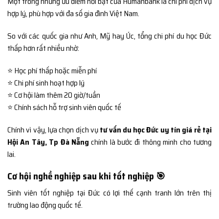
Một trong những ưu điểm nổi bật của Humanbank là chi phí dịch vụ
hợp lý, phù hợp với đa số gia đình Việt Nam.
So với các quốc gia như Anh, Mỹ hay Úc, tổng chi phí du học Đức
thấp hơn rất nhiều nhờ:
⭐ Học phí thấp hoặc miễn phí
⭐ Chi phí sinh hoạt hợp lý
⭐ Cơ hội làm thêm 20 giờ/tuần
⭐ Chính sách hỗ trợ sinh viên quốc tế
Chính vì vậy, lựa chọn dịch vụ
tư vấn du học Đức uy tín giá rẻ tại
Hội An Tây, Tp Đà Nẵng
chính là bước đi thông minh cho tương
lai.
Cơ hội nghề nghiệp sau khi tốt nghiệp 🎯
Sinh viên tốt nghiệp tại Đức có lợi thế cạnh tranh lớn trên thị
trường lao động quốc tế.