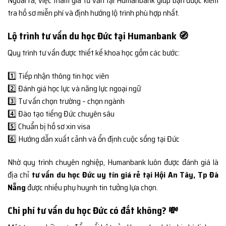
Ngoài ra, việc tham gia tư vấn tại Humanbank giúp bạn được kiểm
tra hồ sơ miễn phí và định hướng lộ trình phù hợp nhất.
Lộ trình tư vấn du học Đức tại Humanbank 🧭
Quy trình tư vấn được thiết kế khoa học gồm các bước:
1️⃣ Tiếp nhận thông tin học viên
2️⃣ Đánh giá học lực và năng lực ngoại ngữ
3️⃣ Tư vấn chọn trường – chọn ngành
4️⃣ Đào tạo tiếng Đức chuyên sâu
5️⃣ Chuẩn bị hồ sơ xin visa
6️⃣ Hướng dẫn xuất cảnh và ổn định cuộc sống tại Đức
Nhờ quy trình chuyên nghiệp, Humanbank luôn được đánh giá là
địa chỉ
tư vấn du học Đức uy tín giá rẻ tại Hội An Tây, Tp Đà
Nẵng
được nhiều phụ huynh tin tưởng lựa chọn.
Chi phí tư vấn du học Đức có đắt không? 💸