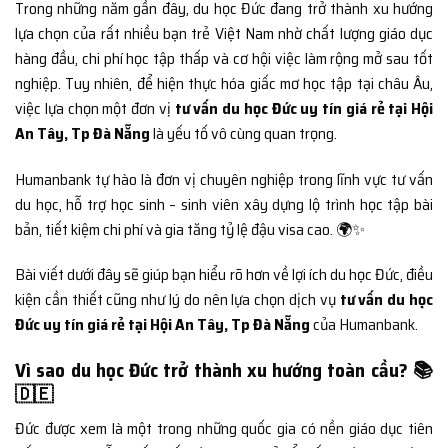
Trong những năm gần đây, du học Đức đang trở thành xu hướng
lựa chọn của rất nhiều bạn trẻ Việt Nam nhờ chất lượng giáo dục
hàng đầu, chi phí học tập thấp và cơ hội việc làm rộng mở sau tốt
nghiệp. Tuy nhiên, để hiện thực hóa giấc mơ học tập tại châu Âu,
việc lựa chọn một đơn vị
tư vấn du học Đức uy tín giá rẻ tại Hội
An Tây, Tp Đà Nẵng
là yếu tố vô cùng quan trọng.
Humanbank tự hào là đơn vị chuyên nghiệp trong lĩnh vực tư vấn
du học, hỗ trợ học sinh – sinh viên xây dựng lộ trình học tập bài
bản, tiết kiệm chi phí và gia tăng tỷ lệ đậu visa cao. 🌍✨
Bài viết dưới đây sẽ giúp bạn hiểu rõ hơn về lợi ích du học Đức, điều
kiện cần thiết cũng như lý do nên lựa chọn dịch vụ
tư vấn du học
Đức uy tín giá rẻ tại Hội An Tây, Tp Đà Nẵng
của Humanbank.
Vì sao du học Đức trở thành xu hướng toàn cầu? 📚
🇩🇪
Đức được xem là một trong những quốc gia có nền giáo dục tiên