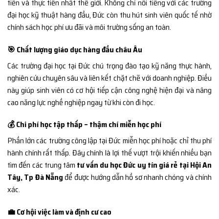
tiến và thực tiễn nhất thế giới. Không chỉ nổi tiếng với các trường
đại học kỹ thuật hàng đầu, Đức còn thu hút sinh viên quốc tế nhờ
chính sách học phí ưu đãi và môi trường sống an toàn.
🎯 Chất lượng giáo dục hàng đầu châu Âu
Các trường đại học tại Đức chú trọng đào tạo kỹ năng thực hành,
nghiên cứu chuyên sâu và liên kết chặt chẽ với doanh nghiệp. Điều
này giúp sinh viên có cơ hội tiếp cận công nghệ hiện đại và nâng
cao năng lực nghề nghiệp ngay từ khi còn đi học.
💰 Chi phí học tập thấp – thậm chí miễn học phí
Phần lớn các trường công lập tại Đức miễn học phí hoặc chỉ thu phí
hành chính rất thấp. Đây chính là lợi thế vượt trội khiến nhiều bạn
tìm đến các trung tâm
tư vấn du học Đức uy tín giá rẻ tại Hội An
Tây, Tp Đà Nẵng
để được hướng dẫn hồ sơ nhanh chóng và chính
xác.
💼 Cơ hội việc làm và định cư cao