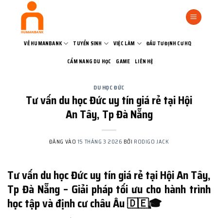
Bỏ
qua
nội
dung
VỀ HUMANBANK
TUYỂN SINH
VIỆC LÀM
ĐẦU TƯ ĐỊNH CƯ HQ
CẨM NANG DU HỌC
GAME
LIÊN HỆ
DU HỌC ĐỨC
Tư vấn du học Đức uy tín giá rẻ tại Hội
An Tây, Tp Đà Nẵng
ĐĂNG VÀO
15 THÁNG 3 2026
BỞI
RODIGO JACK
Tư vấn du học Đức uy tín giá rẻ tại Hội An Tây,
Tp Đà Nẵng – Giải pháp tối ưu cho hành trình
học tập và định cư châu Âu 🇩🇪🎓