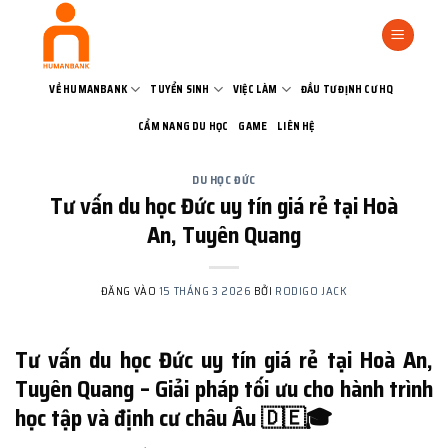
Bỏ
qua
nội
dung
VỀ HUMANBANK
TUYỂN SINH
VIỆC LÀM
ĐẦU TƯ ĐỊNH CƯ HQ
CẨM NANG DU HỌC
GAME
LIÊN HỆ
DU HỌC ĐỨC
Tư vấn du học Đức uy tín giá rẻ tại Hoà
An, Tuyên Quang
ĐĂNG VÀO
15 THÁNG 3 2026
BỞI
RODIGO JACK
Tư vấn du học Đức uy tín giá rẻ tại Hoà An,
Tuyên Quang – Giải pháp tối ưu cho hành trình
học tập và định cư châu Âu 🇩🇪🎓