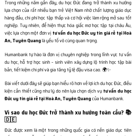
Trong những năm gần đây, du học Đức đang trở thành xu hướng
lựa chọn của rất nhiều bạn trẻ Việt Nam nhờ chất lượng giáo dục
hàng đầu, chi phí học tập thấp và cơ hội việc làm rộng mở sau tốt
nghiệp. Tuy nhiên, để hiện thực hóa giấc mơ học tập tại châu Âu,
việc lựa chọn một đơn vị
tư vấn du học Đức uy tín giá rẻ tại Hoà
An, Tuyên Quang
là yếu tố vô cùng quan trọng.
Humanbank tự hào là đơn vị chuyên nghiệp trong lĩnh vực tư vấn
du học, hỗ trợ học sinh – sinh viên xây dựng lộ trình học tập bài
bản, tiết kiệm chi phí và gia tăng tỷ lệ đậu visa cao. 🌍✨
Bài viết dưới đây sẽ giúp bạn hiểu rõ hơn về lợi ích du học Đức, điều
kiện cần thiết cũng như lý do nên lựa chọn dịch vụ
tư vấn du học
Đức uy tín giá rẻ tại Hoà An, Tuyên Quang
của Humanbank.
Vì sao du học Đức trở thành xu hướng toàn cầu? 📚
🇩🇪
Đức được xem là một trong những quốc gia có nền giáo dục tiên