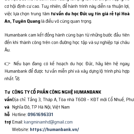
cơ hội định cư cao. Tuy nhiên, để hành trình này diễn ra thuận lợi,
việc lựa chọn trung tâm
tư vấn du học Đức uy tín giá rẻ tại Hoà
An, Tuyên Quang
là điều vô cùng quan trọng.
Humanbank cam kết đồng hành cùng bạn từ những bước đầu tiên
đến khi thành công trên con đường học tập và sự nghiệp tại châu
Âu.
👉 Nếu bạn đang có kế hoạch du học Đức, hãy liên hệ ngay
Humanbank để được tư vấn miễn phí và xây dựng lộ trình phù hợp
nhất. 🚀
Tư
CÔNG TY CỔ PHẦN CÔNG NGHỆ HUMANBANK
vấn
Địa chỉ: Tầng 3, Tháp A, Tòa nhà T608 – KĐT mới Cổ Nhuế, Ph
và
Nghĩa Đô, TP Hà Nội, Việt Nam
hỗ
Hotline:
0961696331
trợ
Email:
kangminamhd@gmail.com
Website:
https://humanbank.vn/