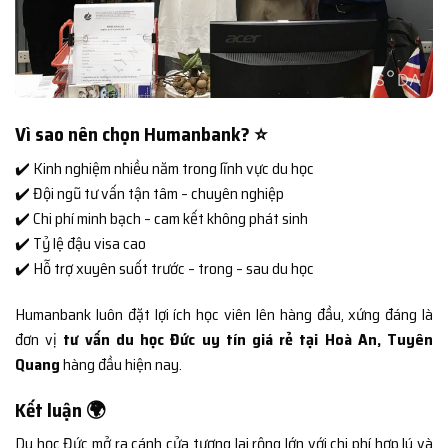
Vì sao nên chọn Humanbank? ⭐
✔️ Kinh nghiệm nhiều năm trong lĩnh vực du học
✔️ Đội ngũ tư vấn tận tâm – chuyên nghiệp
✔️ Chi phí minh bạch – cam kết không phát sinh
✔️ Tỷ lệ đậu visa cao
✔️ Hỗ trợ xuyên suốt trước – trong – sau du học
Humanbank luôn đặt lợi ích học viên lên hàng đầu, xứng đáng là
đơn vị
tư vấn du học Đức uy tín giá rẻ tại Hoà An, Tuyên
Quang
hàng đầu hiện nay.
Kết luận 🌍
Du học Đức mở ra cánh cửa tương lai rộng lớn với chi phí hợp lý và