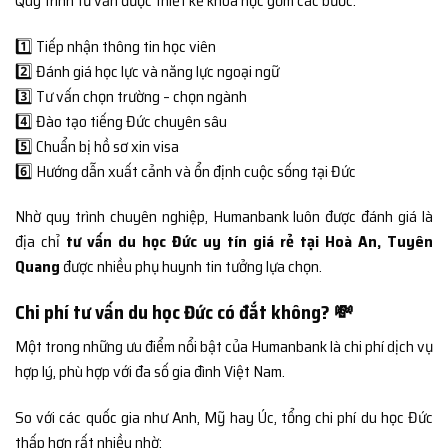
Quy trình tư vấn được thiết kế khoa học gồm các bước:
1️⃣ Tiếp nhận thông tin học viên
2️⃣ Đánh giá học lực và năng lực ngoại ngữ
3️⃣ Tư vấn chọn trường – chọn ngành
4️⃣ Đào tạo tiếng Đức chuyên sâu
5️⃣ Chuẩn bị hồ sơ xin visa
6️⃣ Hướng dẫn xuất cảnh và ổn định cuộc sống tại Đức
Nhờ quy trình chuyên nghiệp, Humanbank luôn được đánh giá là
địa chỉ
tư vấn du học Đức uy tín giá rẻ tại Hoà An, Tuyên
Quang
được nhiều phụ huynh tin tưởng lựa chọn.
Chi phí tư vấn du học Đức có đắt không? 💸
Một trong những ưu điểm nổi bật của Humanbank là chi phí dịch vụ
hợp lý, phù hợp với đa số gia đình Việt Nam.
So với các quốc gia như Anh, Mỹ hay Úc, tổng chi phí du học Đức
thấp hơn rất nhiều nhờ: