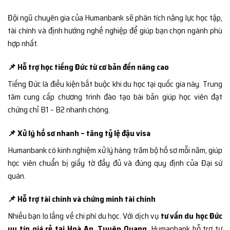
Đội ngũ chuyên gia của Humanbank sẽ phân tích năng lực học tập,
tài chính và định hướng nghề nghiệp để giúp bạn chọn ngành phù
hợp nhất.
📌 Hỗ trợ học tiếng Đức từ cơ bản đến nâng cao
Tiếng Đức là điều kiện bắt buộc khi du học tại quốc gia này. Trung
tâm cung cấp chương trình đào tạo bài bản giúp học viên đạt
chứng chỉ B1 – B2 nhanh chóng.
📌 Xử lý hồ sơ nhanh – tăng tỷ lệ đậu visa
Humanbank có kinh nghiệm xử lý hàng trăm bộ hồ sơ mỗi năm, giúp
học viên chuẩn bị giấy tờ đầy đủ và đúng quy định của Đại sứ
quán.
📌 Hỗ trợ tài chính và chứng minh tài chính
Nhiều bạn lo lắng về chi phí du học. Với dịch vụ
tư vấn du học Đức
uy tín giá rẻ tại Hoà An, Tuyên Quang
, Humanbank hỗ trợ tư