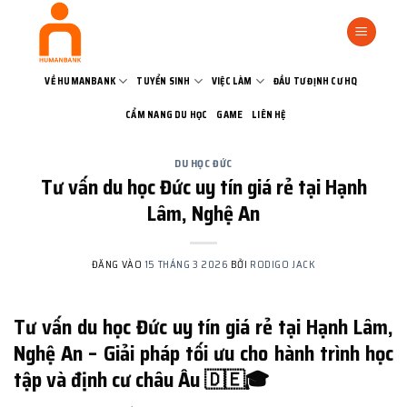
Bỏ
qua
nội
dung
VỀ HUMANBANK
TUYỂN SINH
VIỆC LÀM
ĐẦU TƯ ĐỊNH CƯ HQ
CẨM NANG DU HỌC
GAME
LIÊN HỆ
DU HỌC ĐỨC
Tư vấn du học Đức uy tín giá rẻ tại Hạnh
Lâm, Nghệ An
ĐĂNG VÀO
15 THÁNG 3 2026
BỞI
RODIGO JACK
Tư vấn du học Đức uy tín giá rẻ tại Hạnh Lâm,
Nghệ An – Giải pháp tối ưu cho hành trình học
tập và định cư châu Âu 🇩🇪🎓