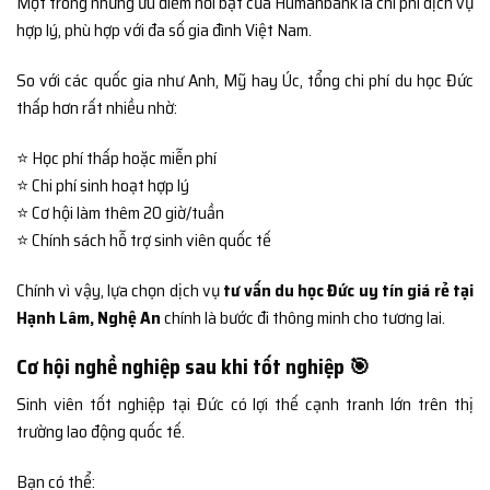
Một trong những ưu điểm nổi bật của Humanbank là chi phí dịch vụ
hợp lý, phù hợp với đa số gia đình Việt Nam.
So với các quốc gia như Anh, Mỹ hay Úc, tổng chi phí du học Đức
thấp hơn rất nhiều nhờ:
⭐ Học phí thấp hoặc miễn phí
⭐ Chi phí sinh hoạt hợp lý
⭐ Cơ hội làm thêm 20 giờ/tuần
⭐ Chính sách hỗ trợ sinh viên quốc tế
Chính vì vậy, lựa chọn dịch vụ
tư vấn du học Đức uy tín giá rẻ tại
Hạnh Lâm, Nghệ An
chính là bước đi thông minh cho tương lai.
Cơ hội nghề nghiệp sau khi tốt nghiệp 🎯
Sinh viên tốt nghiệp tại Đức có lợi thế cạnh tranh lớn trên thị
trường lao động quốc tế.
Bạn có thể: