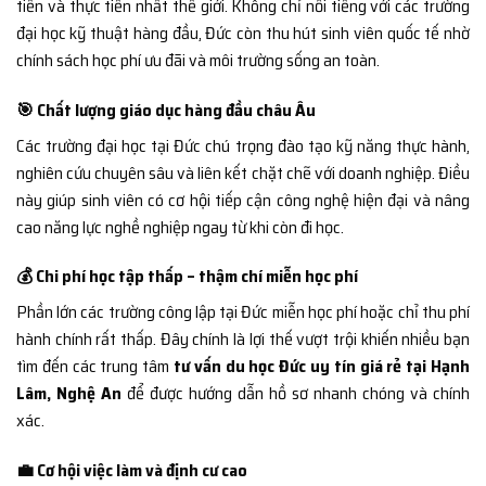
tiến và thực tiễn nhất thế giới. Không chỉ nổi tiếng với các trường
đại học kỹ thuật hàng đầu, Đức còn thu hút sinh viên quốc tế nhờ
chính sách học phí ưu đãi và môi trường sống an toàn.
🎯 Chất lượng giáo dục hàng đầu châu Âu
Các trường đại học tại Đức chú trọng đào tạo kỹ năng thực hành,
nghiên cứu chuyên sâu và liên kết chặt chẽ với doanh nghiệp. Điều
này giúp sinh viên có cơ hội tiếp cận công nghệ hiện đại và nâng
cao năng lực nghề nghiệp ngay từ khi còn đi học.
💰 Chi phí học tập thấp – thậm chí miễn học phí
Phần lớn các trường công lập tại Đức miễn học phí hoặc chỉ thu phí
hành chính rất thấp. Đây chính là lợi thế vượt trội khiến nhiều bạn
tìm đến các trung tâm
tư vấn du học Đức uy tín giá rẻ tại Hạnh
Lâm, Nghệ An
để được hướng dẫn hồ sơ nhanh chóng và chính
xác.
💼 Cơ hội việc làm và định cư cao