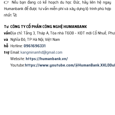
👉 Nếu bạn đang có kế hoạch du học Đức, hãy liên hệ ngay
Humanbank để được tư vấn miễn phí và xây dựng lộ trình phù hợp
nhất. 🚀
Tư
CÔNG TY CỔ PHẦN CÔNG NGHỆ HUMANBANK
vấn
Địa chỉ: Tầng 3, Tháp A, Tòa nhà T608 – KĐT mới Cổ Nhuế, Ph
và
Nghĩa Đô, TP Hà Nội, Việt Nam
hỗ
Hotline:
0961696331
trợ
Email:
kangminamhd@gmail.com
Website:
https://humanbank.vn/
Youtube:
https://www.youtube.com/@HumanBank.XKLDDu