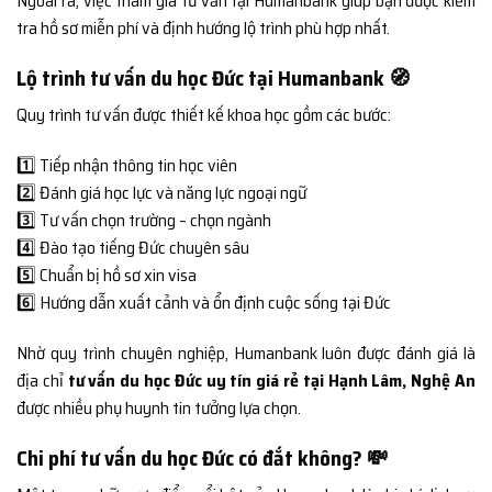
Ngoài ra, việc tham gia tư vấn tại Humanbank giúp bạn được kiểm
tra hồ sơ miễn phí và định hướng lộ trình phù hợp nhất.
Lộ trình tư vấn du học Đức tại Humanbank 🧭
Quy trình tư vấn được thiết kế khoa học gồm các bước:
1️⃣ Tiếp nhận thông tin học viên
2️⃣ Đánh giá học lực và năng lực ngoại ngữ
3️⃣ Tư vấn chọn trường – chọn ngành
4️⃣ Đào tạo tiếng Đức chuyên sâu
5️⃣ Chuẩn bị hồ sơ xin visa
6️⃣ Hướng dẫn xuất cảnh và ổn định cuộc sống tại Đức
Nhờ quy trình chuyên nghiệp, Humanbank luôn được đánh giá là
địa chỉ
tư vấn du học Đức uy tín giá rẻ tại Hạnh Lâm, Nghệ An
được nhiều phụ huynh tin tưởng lựa chọn.
Chi phí tư vấn du học Đức có đắt không? 💸