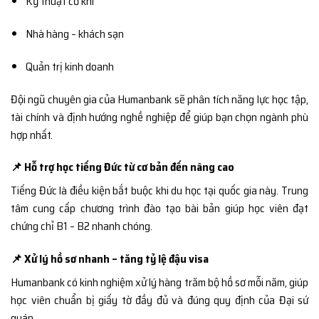
Kỹ thuật cơ khí
Nhà hàng – khách sạn
Quản trị kinh doanh
Đội ngũ chuyên gia của Humanbank sẽ phân tích năng lực học tập,
tài chính và định hướng nghề nghiệp để giúp bạn chọn ngành phù
hợp nhất.
📌 Hỗ trợ học tiếng Đức từ cơ bản đến nâng cao
Tiếng Đức là điều kiện bắt buộc khi du học tại quốc gia này. Trung
tâm cung cấp chương trình đào tạo bài bản giúp học viên đạt
chứng chỉ B1 – B2 nhanh chóng.
📌 Xử lý hồ sơ nhanh – tăng tỷ lệ đậu visa
Humanbank có kinh nghiệm xử lý hàng trăm bộ hồ sơ mỗi năm, giúp
học viên chuẩn bị giấy tờ đầy đủ và đúng quy định của Đại sứ
quán.