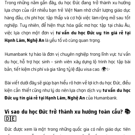
Trong những năm gần đây, du học Đức đang trở thành xu hướng
lựa chọn của rất nhiều bạn trẻ Việt Nam nhờ chất lượng giáo dục
hàng đầu, chi phí học tập thấp và cơ hội việc làm rộng mở sau tốt
nghiệp. Tuy nhiên, để hiện thực hóa giấc mơ học tập tại châu Âu,
việc lựa chọn một đơn vị
tư vấn du học Đức uy tín giá rẻ tại
Hạnh Lâm, Nghệ An
là yếu tố vô cùng quan trọng.
Humanbank tự hào là đơn vị chuyên nghiệp trong lĩnh vực tư vấn
du học, hỗ trợ học sinh – sinh viên xây dựng lộ trình học tập bài
bản, tiết kiệm chi phí và gia tăng tỷ lệ đậu visa cao. 🌍✨
Bài viết dưới đây sẽ giúp bạn hiểu rõ hơn về lợi ích du học Đức, điều
kiện cần thiết cũng như lý do nên lựa chọn dịch vụ
tư vấn du học
Đức uy tín giá rẻ tại Hạnh Lâm, Nghệ An
của Humanbank.
Vì sao du học Đức trở thành xu hướng toàn cầu? 📚
🇩🇪
Đức được xem là một trong những quốc gia có nền giáo dục tiên