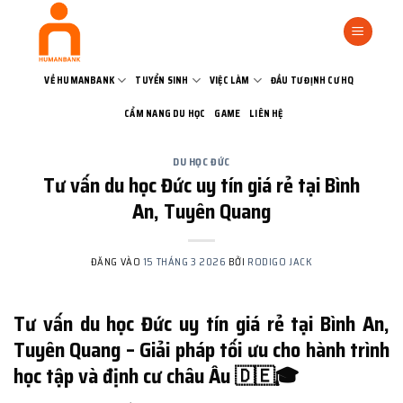
Bỏ
qua
nội
dung
VỀ HUMANBANK
TUYỂN SINH
VIỆC LÀM
ĐẦU TƯ ĐỊNH CƯ HQ
CẨM NANG DU HỌC
GAME
LIÊN HỆ
DU HỌC ĐỨC
Tư vấn du học Đức uy tín giá rẻ tại Bình
An, Tuyên Quang
ĐĂNG VÀO
15 THÁNG 3 2026
BỞI
RODIGO JACK
Tư vấn du học Đức uy tín giá rẻ tại Bình An,
Tuyên Quang – Giải pháp tối ưu cho hành trình
học tập và định cư châu Âu 🇩🇪🎓