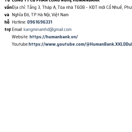
vấn
Địa chỉ: Tầng 3, Tháp A, Tòa nhà T608 – KĐT mới Cổ Nhuế, Ph
và
Nghĩa Đô, TP Hà Nội, Việt Nam
hỗ
Hotline:
0961696331
trợ
Email:
kangminamhd@gmail.com
Website:
https://humanbank.vn/
Youtube:
https://www.youtube.com/@HumanBank.XKLDDu