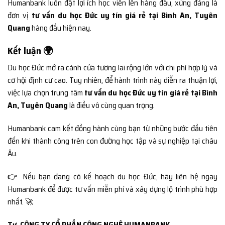
Humanbank luôn đặt lợi ích học viên lên hàng đầu, xứng đáng là
đơn vị
tư vấn du học Đức uy tín giá rẻ tại Bình An, Tuyên
Quang
hàng đầu hiện nay.
Kết luận 🌍
Du học Đức mở ra cánh cửa tương lai rộng lớn với chi phí hợp lý và
cơ hội định cư cao. Tuy nhiên, để hành trình này diễn ra thuận lợi,
việc lựa chọn trung tâm
tư vấn du học Đức uy tín giá rẻ tại Bình
An, Tuyên Quang
là điều vô cùng quan trọng.
Humanbank cam kết đồng hành cùng bạn từ những bước đầu tiên
đến khi thành công trên con đường học tập và sự nghiệp tại châu
Âu.
👉 Nếu bạn đang có kế hoạch du học Đức, hãy liên hệ ngay
Humanbank để được tư vấn miễn phí và xây dựng lộ trình phù hợp
nhất. 🚀
Tư
CÔNG TY CỔ PHẦN CÔNG NGHỆ HUMANBANK