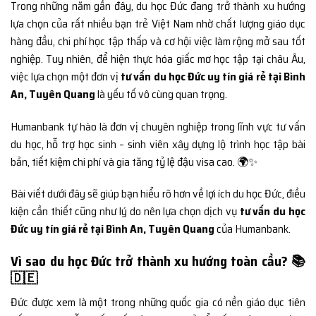
Trong những năm gần đây, du học Đức đang trở thành xu hướng
lựa chọn của rất nhiều bạn trẻ Việt Nam nhờ chất lượng giáo dục
hàng đầu, chi phí học tập thấp và cơ hội việc làm rộng mở sau tốt
nghiệp. Tuy nhiên, để hiện thực hóa giấc mơ học tập tại châu Âu,
việc lựa chọn một đơn vị
tư vấn du học Đức uy tín giá rẻ tại Bình
An, Tuyên Quang
là yếu tố vô cùng quan trọng.
Humanbank tự hào là đơn vị chuyên nghiệp trong lĩnh vực tư vấn
du học, hỗ trợ học sinh – sinh viên xây dựng lộ trình học tập bài
bản, tiết kiệm chi phí và gia tăng tỷ lệ đậu visa cao. 🌍✨
Bài viết dưới đây sẽ giúp bạn hiểu rõ hơn về lợi ích du học Đức, điều
kiện cần thiết cũng như lý do nên lựa chọn dịch vụ
tư vấn du học
Đức uy tín giá rẻ tại Bình An, Tuyên Quang
của Humanbank.
Vì sao du học Đức trở thành xu hướng toàn cầu? 📚
🇩🇪
Đức được xem là một trong những quốc gia có nền giáo dục tiên