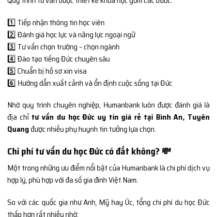
Quy trình tư vấn được thiết kế khoa học gồm các bước:
1️⃣ Tiếp nhận thông tin học viên
2️⃣ Đánh giá học lực và năng lực ngoại ngữ
3️⃣ Tư vấn chọn trường – chọn ngành
4️⃣ Đào tạo tiếng Đức chuyên sâu
5️⃣ Chuẩn bị hồ sơ xin visa
6️⃣ Hướng dẫn xuất cảnh và ổn định cuộc sống tại Đức
Nhờ quy trình chuyên nghiệp, Humanbank luôn được đánh giá là
địa chỉ
tư vấn du học Đức uy tín giá rẻ tại Bình An, Tuyên
Quang
được nhiều phụ huynh tin tưởng lựa chọn.
Chi phí tư vấn du học Đức có đắt không? 💸
Một trong những ưu điểm nổi bật của Humanbank là chi phí dịch vụ
hợp lý, phù hợp với đa số gia đình Việt Nam.
So với các quốc gia như Anh, Mỹ hay Úc, tổng chi phí du học Đức
thấp hơn rất nhiều nhờ: