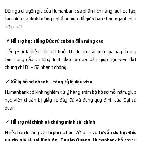
Đội ngũ chuyên gia của Humanbank sẽ phân tích năng lực học tập,
tài chính và định hướng nghề nghiệp để giúp bạn chọn ngành phù
hợp nhất.
📌 Hỗ trợ học tiếng Đức từ cơ bản đến nâng cao
Tiếng Đức là điều kiện bắt buộc khi du học tại quốc gia này. Trung
tâm cung cấp chương trình đào tạo bài bản giúp học viên đạt
chứng chỉ B1 – B2 nhanh chóng.
📌 Xử lý hồ sơ nhanh – tăng tỷ lệ đậu visa
Humanbank có kinh nghiệm xử lý hàng trăm bộ hồ sơ mỗi năm, giúp
học viên chuẩn bị giấy tờ đầy đủ và đúng quy định của Đại sứ
quán.
📌 Hỗ trợ tài chính và chứng minh tài chính
Nhiều bạn lo lắng về chi phí du học. Với dịch vụ
tư vấn du học Đức
uy tín giá rẻ tại Bình An, Tuyên Quang
, Humanbank hỗ trợ tư