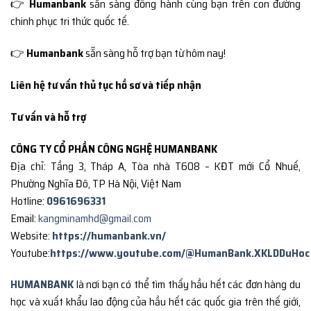
👉
Humanbank
sẵn sàng đồng hành cùng bạn trên con đường
chinh phục tri thức quốc tế.
👉
Humanbank
sẵn sàng hỗ trợ bạn từ hôm nay!
Liên hệ tư vấn thủ tục hồ sơ và tiếp nhận
Tư vấn và hỗ trợ
CÔNG TY CỔ PHẦN CÔNG NGHỆ HUMANBANK
Địa chỉ: Tầng 3, Tháp A, Tòa nhà T608 – KĐT mới Cổ Nhuế,
Phường Nghĩa Đô, TP Hà Nội, Việt Nam
Hotline:
0961696331
Email:
kangminamhd@gmail.com
Website:
https://humanbank.vn/
Youtube:
https://www.youtube.com/@HumanBank.XKLDDuHoc
HUMANBANK
là nơi bạn có thể tìm thấy hầu hết các đơn hàng du
học và xuất khẩu lao động của hầu hết các quốc gia trên thế giới,