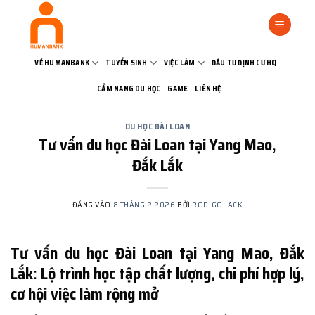
Bỏ
qua
nội
dung
VỀ HUMANBANK
TUYỂN SINH
VIỆC LÀM
ĐẦU TƯ ĐỊNH CƯ HQ
CẨM NANG DU HỌC
GAME
LIÊN HỆ
DU HỌC ĐÀI LOAN
Tư vấn du học Đài Loan tại Yang Mao,
Đắk Lắk
ĐĂNG VÀO
8 THÁNG 2 2026
BỞI
RODIGO JACK
Tư vấn du học Đài Loan tại Yang Mao, Đắk
Lắk: Lộ trình học tập chất lượng, chi phí hợp lý,
cơ hội việc làm rộng mở