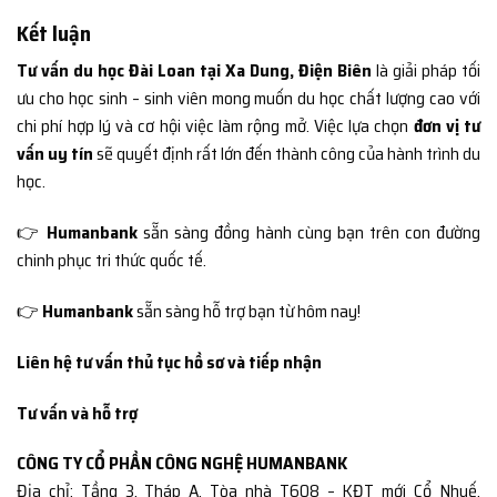
Kết luận
Tư vấn du học Đài Loan tại Xa Dung, Điện Biên
là giải pháp tối
ưu cho học sinh – sinh viên mong muốn du học chất lượng cao với
chi phí hợp lý và cơ hội việc làm rộng mở. Việc lựa chọn
đơn vị tư
vấn uy tín
sẽ quyết định rất lớn đến thành công của hành trình du
học.
👉
Humanbank
sẵn sàng đồng hành cùng bạn trên con đường
chinh phục tri thức quốc tế.
👉
Humanbank
sẵn sàng hỗ trợ bạn từ hôm nay!
Liên hệ tư vấn thủ tục hồ sơ và tiếp nhận
Tư vấn và hỗ trợ
CÔNG TY CỔ PHẦN CÔNG NGHỆ HUMANBANK
Địa chỉ: Tầng 3, Tháp A, Tòa nhà T608 – KĐT mới Cổ Nhuế,