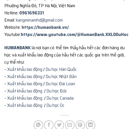
Phường Nghĩa Đô, TP Hà Nội, Việt Nam
Hotline:
0961696331
Email:
kangminamhd@gmail.com
Website:
https://humanbank.vn/
Youtube:
https://www.youtube.com/@HumanBank.XKLDDuHoc
HUMANBANK
là nơi bạn có thể tìm thấy hầu hết các đơn hàng du
học và xuất khẩu lao động của hầu hết các quốc gia trên thế giới,
cụ thể như:
–
Xuất khẩu lao động
/
Du học Hàn Quốc
–
Xuất khẩu lao động
/
Du học Nhật Bản
–
Xuất khẩu lao động
/
Du học Đài Loan
–
Xuất khẩu lao động
/
Du học Đức
–
Xuất khẩu lao động
/
Du học Canada
–
Xuất khẩu lao động
/
Du học Úc