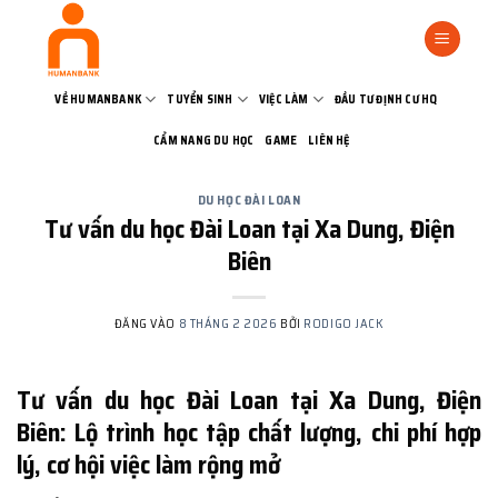
Bỏ
qua
nội
dung
VỀ HUMANBANK
TUYỂN SINH
VIỆC LÀM
ĐẦU TƯ ĐỊNH CƯ HQ
CẨM NANG DU HỌC
GAME
LIÊN HỆ
DU HỌC ĐÀI LOAN
Tư vấn du học Đài Loan tại Xa Dung, Điện
Biên
ĐĂNG VÀO
8 THÁNG 2 2026
BỞI
RODIGO JACK
Tư vấn du học Đài Loan tại Xa Dung, Điện
Biên: Lộ trình học tập chất lượng, chi phí hợp
lý, cơ hội việc làm rộng mở