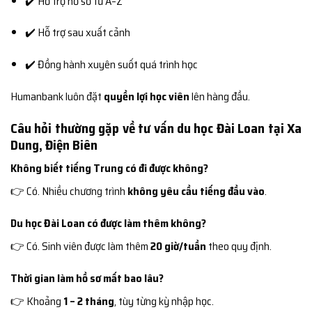
✔️ Hỗ trợ hồ sơ từ A–Z
✔️ Hỗ trợ sau xuất cảnh
✔️ Đồng hành xuyên suốt quá trình học
Humanbank luôn đặt
quyền lợi học viên
lên hàng đầu.
Câu hỏi thường gặp về tư vấn du học Đài Loan tại Xa
Dung, Điện Biên
Không biết tiếng Trung có đi được không?
👉 Có. Nhiều chương trình
không yêu cầu tiếng đầu vào
.
Du học Đài Loan có được làm thêm không?
👉 Có. Sinh viên được làm thêm
20 giờ/tuần
theo quy định.
Thời gian làm hồ sơ mất bao lâu?
👉 Khoảng
1 – 2 tháng
, tùy từng kỳ nhập học.