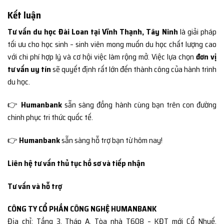
Kết luận
Tư vấn du học Đài Loan tại Vĩnh Thạnh, Tây Ninh
là giải pháp
tối ưu cho học sinh – sinh viên mong muốn du học chất lượng cao
với chi phí hợp lý và cơ hội việc làm rộng mở. Việc lựa chọn
đơn vị
tư vấn uy tín
sẽ quyết định rất lớn đến thành công của hành trình
du học.
👉
Humanbank
sẵn sàng đồng hành cùng bạn trên con đường
chinh phục tri thức quốc tế.
👉
Humanbank
sẵn sàng hỗ trợ bạn từ hôm nay!
Liên hệ tư vấn thủ tục hồ sơ và tiếp nhận
Tư vấn và hỗ trợ
CÔNG TY CỔ PHẦN CÔNG NGHỆ HUMANBANK
Địa chỉ: Tầng 3, Tháp A, Tòa nhà T608 – KĐT mới Cổ Nhuế,