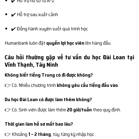
✔️ Hỗ trợ hồ sơ từ A–Z
✔️ Hỗ trợ sau xuất cảnh
✔️ Đồng hành xuyên suốt quá trình học
Humanbank luôn đặt
quyền lợi học viên
lên hàng đầu.
Câu hỏi thường gặp về tư vấn du học Đài Loan tại
Vĩnh Thạnh, Tây Ninh
Không biết tiếng Trung có đi được không?
👉 Có. Nhiều chương trình
không yêu cầu tiếng đầu vào
.
Du học Đài Loan có được làm thêm không?
👉 Có. Sinh viên được làm thêm
20 giờ/tuần
theo quy định.
Thời gian làm hồ sơ mất bao lâu?
👉 Khoảng
1 – 2 tháng
, tùy từng kỳ nhập học.