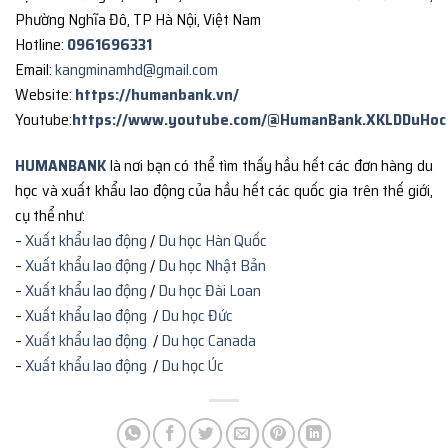
Phường Nghĩa Đô, TP Hà Nội, Việt Nam
Hotline:
0961696331
Email:
kangminamhd@gmail.com
Website:
https://humanbank.vn/
Youtube:
https://www.youtube.com/@HumanBank.XKLDDuHoc
HUMANBANK
là nơi bạn có thể tìm thấy hầu hết các đơn hàng du
học và xuất khẩu lao động của hầu hết các quốc gia trên thế giới,
cụ thể như:
–
Xuất khẩu lao động
/
Du học Hàn Quốc
–
Xuất khẩu lao động
/
Du học Nhật Bản
–
Xuất khẩu lao động
/
Du học Đài Loan
–
Xuất khẩu lao động
/
Du học Đức
–
Xuất khẩu lao động
/
Du học Canada
–
Xuất khẩu lao động
/
Du học Úc