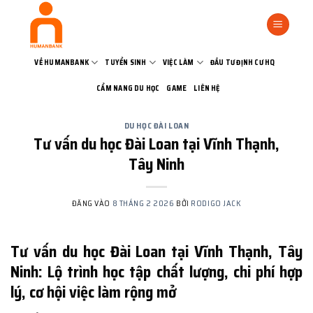
Bỏ
qua
nội
dung
VỀ HUMANBANK
TUYỂN SINH
VIỆC LÀM
ĐẦU TƯ ĐỊNH CƯ HQ
CẨM NANG DU HỌC
GAME
LIÊN HỆ
DU HỌC ĐÀI LOAN
Tư vấn du học Đài Loan tại Vĩnh Thạnh,
Tây Ninh
ĐĂNG VÀO
8 THÁNG 2 2026
BỞI
RODIGO JACK
Tư vấn du học Đài Loan tại Vĩnh Thạnh, Tây
Ninh: Lộ trình học tập chất lượng, chi phí hợp
lý, cơ hội việc làm rộng mở