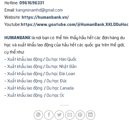
Hotline:
0961696331
Email:
kangminamhd@gmail.com
Website:
https://humanbank.vn/
Youtube:
https://www.youtube.com/@HumanBank.XKLDDuHoc
HUMANBANK
là nơi bạn có thể tìm thấy hầu hết các đơn hàng du
học và xuất khẩu lao động của hầu hết các quốc gia trên thế giới,
cụ thể như:
–
Xuất khẩu lao động
/
Du học Hàn Quốc
–
Xuất khẩu lao động
/
Du học Nhật Bản
–
Xuất khẩu lao động
/
Du học Đài Loan
–
Xuất khẩu lao động
/
Du học Đức
–
Xuất khẩu lao động
/
Du học Canada
–
Xuất khẩu lao động
/
Du học Úc