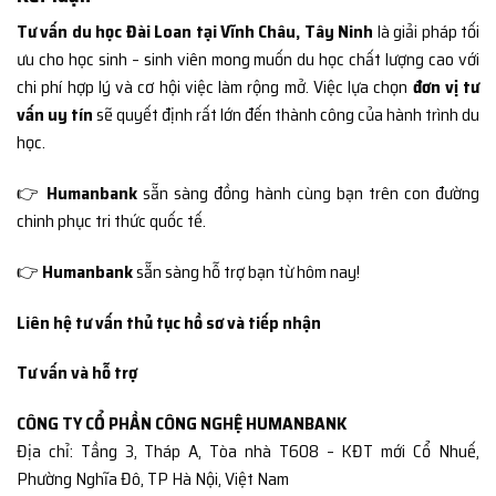
Tư vấn du học Đài Loan tại Vĩnh Châu, Tây Ninh
là giải pháp tối
ưu cho học sinh – sinh viên mong muốn du học chất lượng cao với
chi phí hợp lý và cơ hội việc làm rộng mở. Việc lựa chọn
đơn vị tư
vấn uy tín
sẽ quyết định rất lớn đến thành công của hành trình du
học.
👉
Humanbank
sẵn sàng đồng hành cùng bạn trên con đường
chinh phục tri thức quốc tế.
👉
Humanbank
sẵn sàng hỗ trợ bạn từ hôm nay!
Liên hệ tư vấn thủ tục hồ sơ và tiếp nhận
Tư vấn và hỗ trợ
CÔNG TY CỔ PHẦN CÔNG NGHỆ HUMANBANK
Địa chỉ: Tầng 3, Tháp A, Tòa nhà T608 – KĐT mới Cổ Nhuế,
Phường Nghĩa Đô, TP Hà Nội, Việt Nam