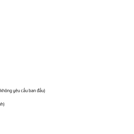
g không yêu cầu ban đầu)
nh)