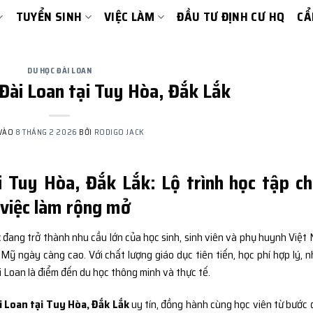
TUYỂN SINH
VIỆC LÀM
ĐẦU TƯ ĐỊNH CƯ HQ
CẨ
DU HỌC ĐÀI LOAN
Đài Loan tại Tuy Hòa, Đắk Lắk
 VÀO
8 THÁNG 2 2026
BỞI
RODIGO JACK
i Tuy Hòa, Đắk Lắk: Lộ trình học tập c
i việc làm rộng mở
k
đang trở thành nhu cầu lớn của học sinh, sinh viên và phụ huynh Việt
 Mỹ ngày càng cao. Với chất lượng giáo dục tiên tiến, học phí hợp lý, n
 Loan là điểm đến du học thông minh và thực tế.
i Loan tại Tuy Hòa, Đắk Lắk
uy tín, đồng hành cùng học viên từ bước 