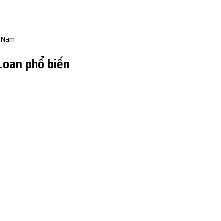
t Nam
 Loan phổ biến