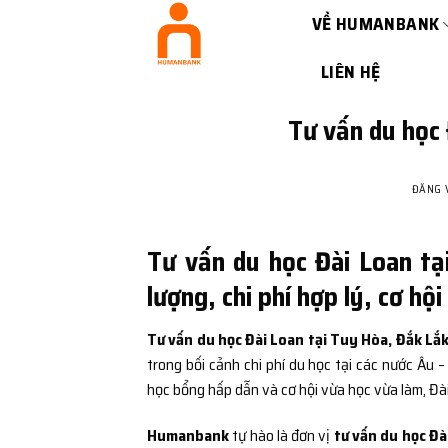
Bỏ
VỀ HUMANBANK
qua
nội
LIÊN HỆ
dung
Tư vấn du học 
ĐĂNG
Tư vấn du học Đài Loan tạ
lượng, chi phí hợp lý, cơ hộ
Tư vấn du học Đài Loan tại Tuy Hòa, Đắk Lắ
trong bối cảnh chi phí du học tại các nước Âu –
học bổng hấp dẫn và cơ hội vừa học vừa làm, Đài
Humanbank
tự hào là đơn vị
tư vấn du học Đà