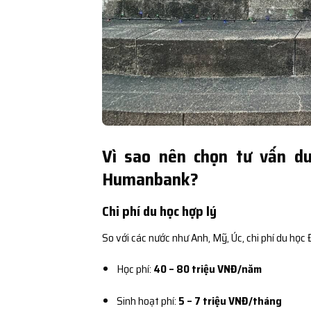
Vì sao nên chọn tư vấn d
Humanbank?
Chi phí du học hợp lý
So với các nước như Anh, Mỹ, Úc, chi phí du học
Học phí:
40 – 80 triệu VNĐ/năm
Sinh hoạt phí:
5 – 7 triệu VNĐ/tháng