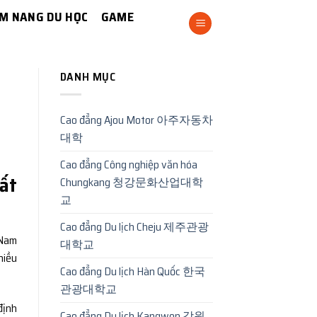
M NANG DU HỌC
GAME
DANH MỤC
Cao đẳng Ajou Motor 아주자동차
대학
Cao đẳng Công nghiệp văn hóa
hất
Chungkang 청강문화산업대학
교
Cao đẳng Du lịch Cheju 제주관광
 Nam
대학교
hiều
Cao đẳng Du lịch Hàn Quốc 한국
관광대학교
định
Cao đẳng Du lịch Kangwon 강원