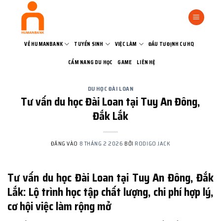
Bỏ
qua
nội
dung
VỀ HUMANBANK
TUYỂN SINH
VIỆC LÀM
ĐẦU TƯ ĐỊNH CƯ HQ
CẨM NANG DU HỌC
GAME
LIÊN HỆ
DU HỌC ĐÀI LOAN
Tư vấn du học Đài Loan tại Tuy An Đông,
Đắk Lắk
ĐĂNG VÀO
8 THÁNG 2 2026
BỞI
RODIGO JACK
Tư vấn du học Đài Loan tại Tuy An Đông, Đắk
Lắk: Lộ trình học tập chất lượng, chi phí hợp lý,
cơ hội việc làm rộng mở