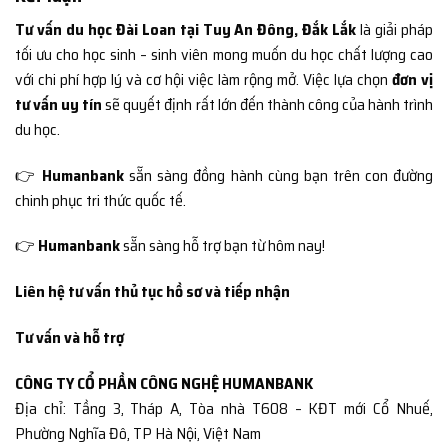
Tư vấn du học Đài Loan tại Tuy An Đông, Đắk Lắk
là giải pháp
tối ưu cho học sinh – sinh viên mong muốn du học chất lượng cao
với chi phí hợp lý và cơ hội việc làm rộng mở. Việc lựa chọn
đơn vị
tư vấn uy tín
sẽ quyết định rất lớn đến thành công của hành trình
du học.
👉
Humanbank
sẵn sàng đồng hành cùng bạn trên con đường
chinh phục tri thức quốc tế.
👉
Humanbank
sẵn sàng hỗ trợ bạn từ hôm nay!
Liên hệ tư vấn thủ tục hồ sơ và tiếp nhận
Tư vấn và hỗ trợ
CÔNG TY CỔ PHẦN CÔNG NGHỆ HUMANBANK
Địa chỉ: Tầng 3, Tháp A, Tòa nhà T608 – KĐT mới Cổ Nhuế,
Phường Nghĩa Đô, TP Hà Nội, Việt Nam