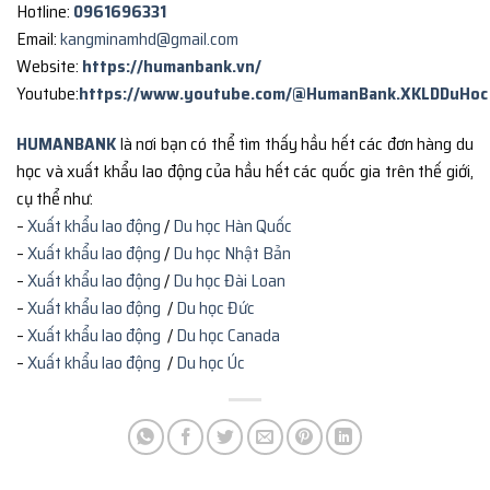
Hotline:
0961696331
Email:
kangminamhd@gmail.com
Website:
https://humanbank.vn/
Youtube:
https://www.youtube.com/@HumanBank.XKLDDuHoc
HUMANBANK
là nơi bạn có thể tìm thấy hầu hết các đơn hàng du
học và xuất khẩu lao động của hầu hết các quốc gia trên thế giới,
cụ thể như:
–
Xuất khẩu lao động
/
Du học Hàn Quốc
–
Xuất khẩu lao động
/
Du học Nhật Bản
–
Xuất khẩu lao động
/
Du học Đài Loan
–
Xuất khẩu lao động
/
Du học Đức
–
Xuất khẩu lao động
/
Du học Canada
–
Xuất khẩu lao động
/
Du học Úc