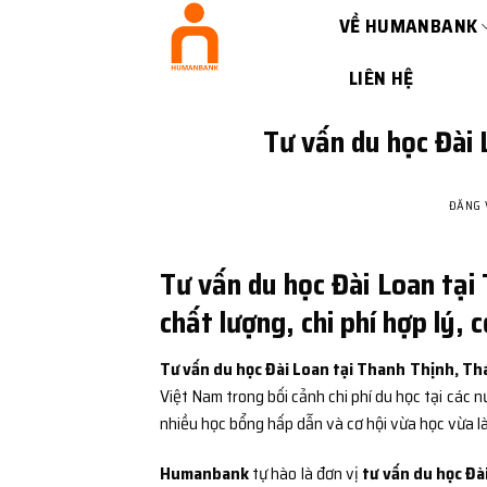
Bỏ
VỀ HUMANBANK
qua
nội
LIÊN HỆ
dung
Tư vấn du học Đài 
ĐĂNG
Tư vấn du học Đài Loan tại
chất lượng, chi phí hợp lý, 
Tư vấn du học Đài Loan tại Thanh Thịnh, T
Việt Nam trong bối cảnh chi phí du học tại các n
nhiều học bổng hấp dẫn và cơ hội vừa học vừa là
Humanbank
tự hào là đơn vị
tư vấn du học Đà