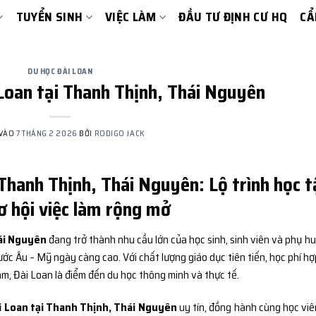
TUYỂN SINH
VIỆC LÀM
ĐẦU TƯ ĐỊNH CƯ HQ
CẨ
DU HỌC ĐÀI LOAN
Loan tại Thanh Thịnh, Thái Nguyên
 VÀO
7 THÁNG 2 2026
BỞI
RODIGO JACK
 Thanh Thịnh, Thái Nguyên: Lộ trình học 
cơ hội việc làm rộng mở
hái Nguyên
đang trở thành nhu cầu lớn của học sinh, sinh viên và phụ h
ước Âu – Mỹ ngày càng cao. Với chất lượng giáo dục tiên tiến, học phí hợp
m, Đài Loan là điểm đến du học thông minh và thực tế.
i Loan tại Thanh Thịnh, Thái Nguyên
uy tín, đồng hành cùng học viê