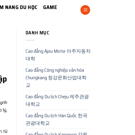
M NANG DU HỌC
GAME
DANH MỤC
Cao đẳng Ajou Motor 아주자동차
대학
Cao đẳng Công nghiệp văn hóa
tập
Chungkang 청강문화산업대학
교
Cao đẳng Du lịch Cheju 제주관광
uynh
대학교
 lý,
Cao đẳng Du lịch Hàn Quốc 한국
관광대학교
n từ
Cao đẳng Du lịch Kangwon 강원