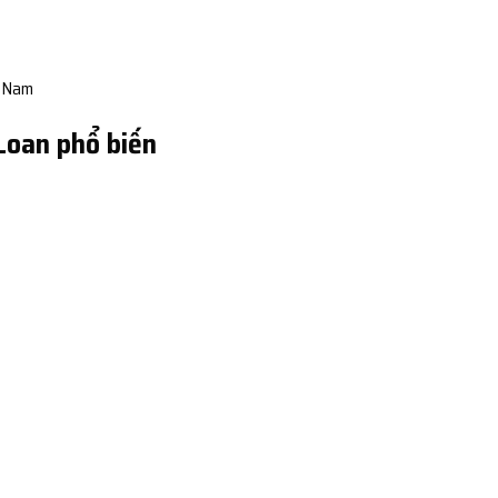
t Nam
 Loan phổ biến