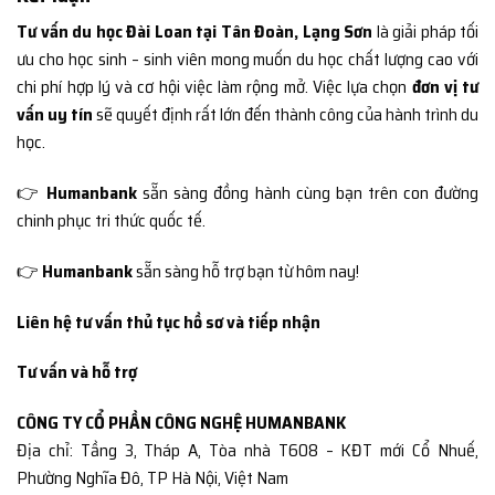
Tư vấn du học Đài Loan tại Tân Đoàn, Lạng Sơn
là giải pháp tối
ưu cho học sinh – sinh viên mong muốn du học chất lượng cao với
chi phí hợp lý và cơ hội việc làm rộng mở. Việc lựa chọn
đơn vị tư
vấn uy tín
sẽ quyết định rất lớn đến thành công của hành trình du
học.
👉
Humanbank
sẵn sàng đồng hành cùng bạn trên con đường
chinh phục tri thức quốc tế.
👉
Humanbank
sẵn sàng hỗ trợ bạn từ hôm nay!
Liên hệ tư vấn thủ tục hồ sơ và tiếp nhận
Tư vấn và hỗ trợ
CÔNG TY CỔ PHẦN CÔNG NGHỆ HUMANBANK
Địa chỉ: Tầng 3, Tháp A, Tòa nhà T608 – KĐT mới Cổ Nhuế,
Phường Nghĩa Đô, TP Hà Nội, Việt Nam