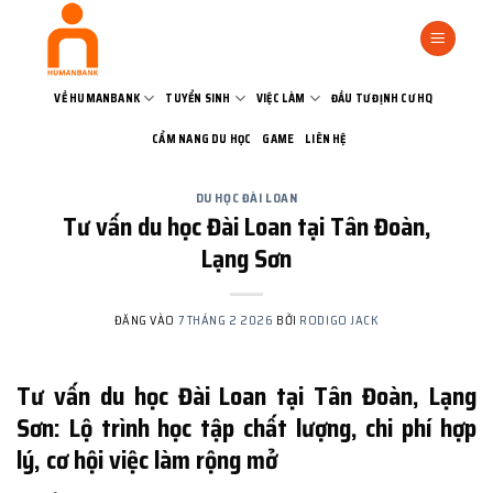
Bỏ
qua
nội
dung
VỀ HUMANBANK
TUYỂN SINH
VIỆC LÀM
ĐẦU TƯ ĐỊNH CƯ HQ
CẨM NANG DU HỌC
GAME
LIÊN HỆ
DU HỌC ĐÀI LOAN
Tư vấn du học Đài Loan tại Tân Đoàn,
Lạng Sơn
ĐĂNG VÀO
7 THÁNG 2 2026
BỞI
RODIGO JACK
Tư vấn du học Đài Loan tại Tân Đoàn, Lạng
Sơn: Lộ trình học tập chất lượng, chi phí hợp
lý, cơ hội việc làm rộng mở