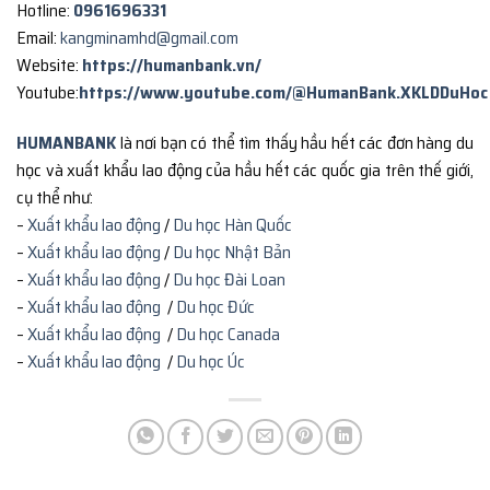
Hotline:
0961696331
Email:
kangminamhd@gmail.com
Website:
https://humanbank.vn/
Youtube:
https://www.youtube.com/@HumanBank.XKLDDuHoc
HUMANBANK
là nơi bạn có thể tìm thấy hầu hết các đơn hàng du
học và xuất khẩu lao động của hầu hết các quốc gia trên thế giới,
cụ thể như:
–
Xuất khẩu lao động
/
Du học Hàn Quốc
–
Xuất khẩu lao động
/
Du học Nhật Bản
–
Xuất khẩu lao động
/
Du học Đài Loan
–
Xuất khẩu lao động
/
Du học Đức
–
Xuất khẩu lao động
/
Du học Canada
–
Xuất khẩu lao động
/
Du học Úc